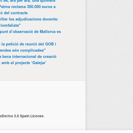
ic és, ara per ara, una quimera
Palma reclama 350.000 euros a
ió del contracte
lar les adjudicacions docents:
riomfalista"
punt d’observació de Mallorca es
 la petició de reunió del GOB i
gendes són complicades"
 beca internacional de creació
r amb el projecte ‘Galejar’
Derivs 3.0 Spain License
.