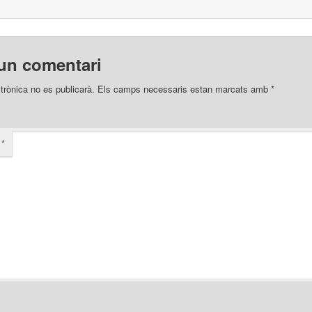
un comentari
trònica no es publicarà.
Els camps necessaris estan marcats amb
*
i
*