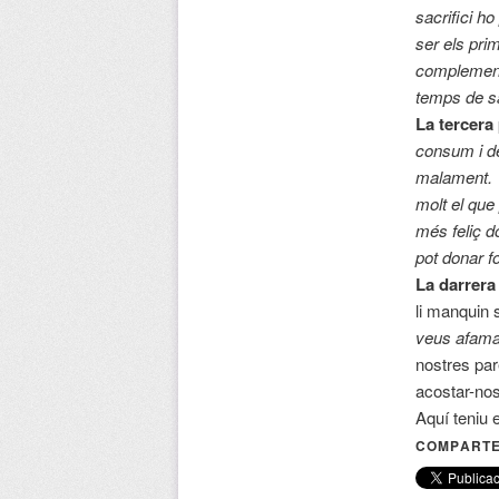
sacrifici h
ser els pri
complement
temps de sac
La tercera
consum i de
malament. V
molt el que
més feliç d
pot donar f
La darrera
li manquin 
veus afamat
nostres par
acostar-nos
Aquí teniu 
COMPARTE