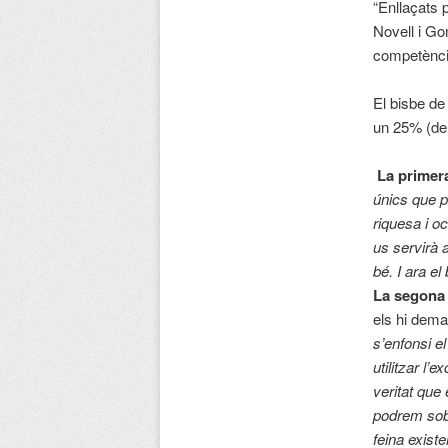
“Enllaçats p
Novell i Go
competència
El bisbe de
un 25% (de 
La primer
únics que p
riquesa i o
us servirà 
bé. I ara el
La segona
els hi dema
s’enfonsi el
utilitzar l
veritat que
podrem sobr
feina existe