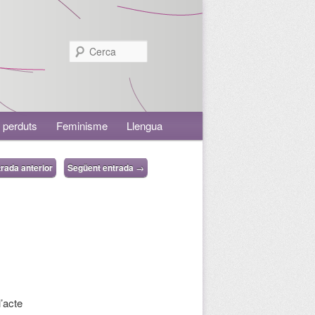
Cerca
 perduts
Feminisme
Llengua
rada anterior
Següent entrada
→
’acte