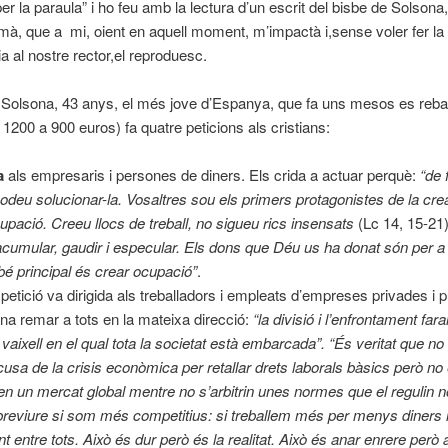
er la paraula” i ho feu amb la lectura d’un escrit del bisbe de Solsona
mà, que a mi, oient en aquell moment, m’impactà i,sense voler fer la
 al nostre rector,el reproduesc.
 Solsona, 43 anys, el més jove d’Espanya, que fa uns mesos es reba
1200 a 900 euros) fa quatre peticions als cristians:
a
als empresaris i persones de diners. Els crida a actuar perquè:
“de 
odeu solucionar-la. Vosaltres sou els primers protagonistes de la cre
cupació. Creeu llocs de treball, no sigueu rics insensats
(Lc 14, 15-21
acumular, gaudir i especular. Els dons que Déu us ha donat són per a 
 bé principal és crear ocupació”
.
petició va dirigida als treballadors i empleats d’empreses privades i p
na remar a tots en la mateixa direcció:
“la divisió i l’enfrontament far
 vaixell en el qual tota la societat està embarcada”.
“És veritat que no
’excusa de la crisis econòmica per retallar drets laborals bàsics però 
 en un mercat global mentre no s’arbitrin unes normes que el regulin
eviure si som més competitius: si treballem més per menys diners i
nt entre tots. Això és dur però és la realitat. Això és anar enrere però