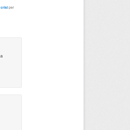
,
crisi
per
 a