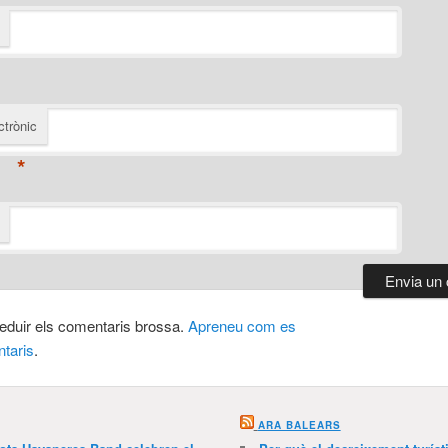
ctrònic
*
 reduir els comentaris brossa.
Apreneu com es
taris
.
ARA BALEARS