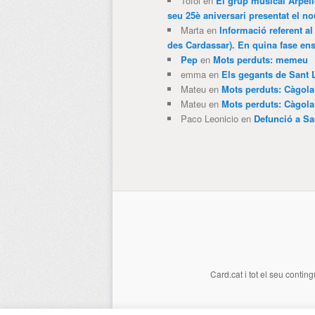
Tofol
en
El grup musical Arpel
seu 25è aniversari presentat el
Marta
en
Informació referent al
des Cardassar). En quina fase e
Pep
en
Mots perduts: memeu
emma
en
Els gegants de Sant 
Mateu
en
Mots perduts: Càgol
Mateu
en
Mots perduts: Càgol
Paco Leonicio
en
Defunció a Sa
Card.cat
i tot el seu conting