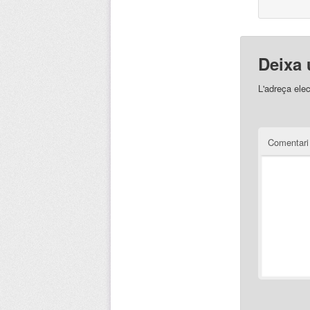
Deixa 
L'adreça elec
Comentar