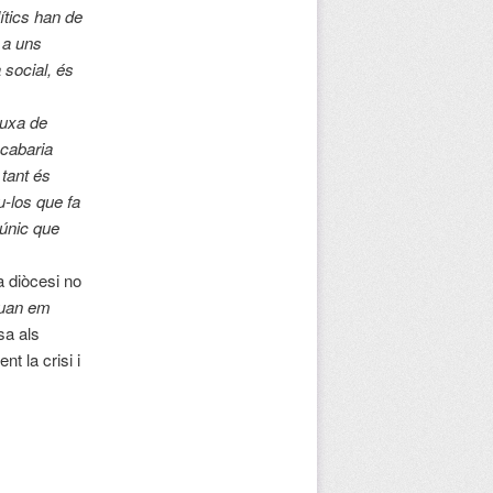
ítics han de
 a uns
 social, és
auxa de
acabaria
 tant és
u-los que fa
’únic que
a diòcesi no
quan em
sa als
t la crisi i