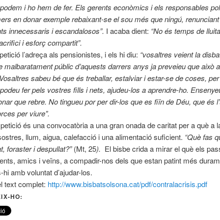
o podem i ho hem de fer. Els gerents econòmics i els responsables pol
mers en donar exemple rebaixant-se el sou més que ningú, renunciant
s innecessaris i escandalosos”.
I acaba dient:
“No és temps de lluita
rifici i esforç compartit”.
petició l’adreça als pensionistes, i els hi diu:
“vosaltres veient la disb
 malbaratament públic d’aquests darrers anys ja preveieu que això 
osaltres sabeu bé que és treballar, estalviar i estar-se de coses, per
 podeu fer pels vostres fills i nets, ajudeu-los a aprendre-ho. Ensenye
onar que rebre. No tingueu por per dir-los que es fiïn de Déu, que és l
orces per viure”.
petició és una convocatòria a una gran onada de caritat per a què a l
sostres, llum, aigua, calefacció i una alimentació suficient.
“Què fas 
, foraster i despullat?”
(Mt, 25
).
El bisbe crida a mirar el què els pas
ents, amics i veïns, a compadir-nos dels que estan patint més duramen
-hi amb voluntat d’ajudar-los.
el text complet:
http://www.bisbatsolsona.cat/pdf/contralacrisis.pdf
IX-HO: