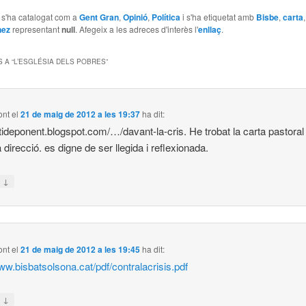
e s'ha catalogat com a
Gent Gran
,
Opinió
,
Política
i s'ha etiquetat amb
Bisbe
,
carta
nez
representant
null
. Afegeix a les adreces d'interès l'
enllaç
.
 A “
L’ESGLÉSIA DELS POBRES
”
ont
el
21 de maig de 2012 a les 19:37
ha dit:
tideponent.blogspot.com/…/davant-la-cris. He trobat la carta pastoral
 direcció. es digne de ser llegida i reflexionada.
↓
n
ont
el
21 de maig de 2012 a les 19:45
ha dit:
www.bisbatsolsona.cat/pdf/contralacrisis.pdf
↓
n