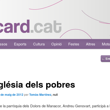
ssos
Esports
Cultura
Opinió
Festes
Altres
Mots
←
Ent
glésia dels pobres
 de maig de 2012
per
Tomàs Martínez
, null
de la parròquia dels Dolors de Manacor, Andreu Genovart, participà a l