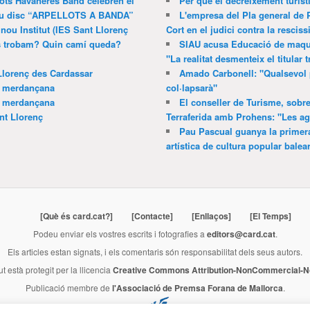
lots Havaneres Band celebren el
Per què el decreixement turíst
 nou disc “ARPELLOTS A BANDA”
L'empresa del Pla general de 
 nou Institut (IES Sant Llorenç
Cort en el judici contra la resciss
ns trobam? Quin camí queda?
SIAU acusa Educació de maquil
"La realitat desmenteix el titular t
Llorenç des Cardassar
Amado Carbonell: "Qualsevol 
a merdançana
col·lapsarà"
a merdançana
El conseller de Turisme, sobre
nt Llorenç
Terraferida amb Prohens: "Les a
Pau Pascual guanya la primera
artística de cultura popular balea
[Què és card.cat?]
[Contacte]
[Enllaços]
[El Temps]
Podeu enviar els vostres escrits i fotografies a
editors@card.cat
.
Els articles estan signats, i els comentaris són responsabilitat dels seus autors.
ut està protegit per la llicencia
Creative Commons Attribution-NonCommercial-No
Publicació membre de
l'Associació de Premsa Forana de Mallorca
.