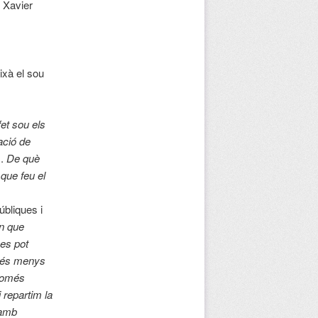
, Xavier
ixà el sou
fet sou els
ació de
).
De què
que feu el
úbliques i
an que
 es pot
no és menys
 només
 repartim la
 amb