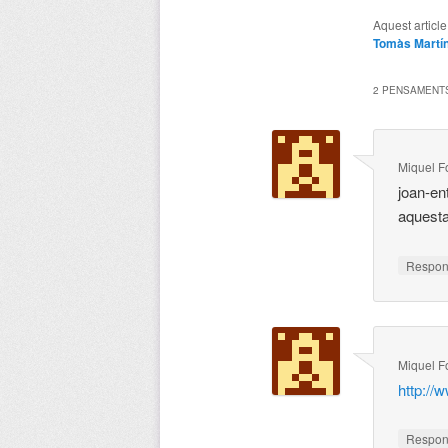
Aquest articl
Tomàs Martí
2 PENSAMENTS
Miquel F
joan-en
aquesta
Respo
Miquel F
http://
Respo