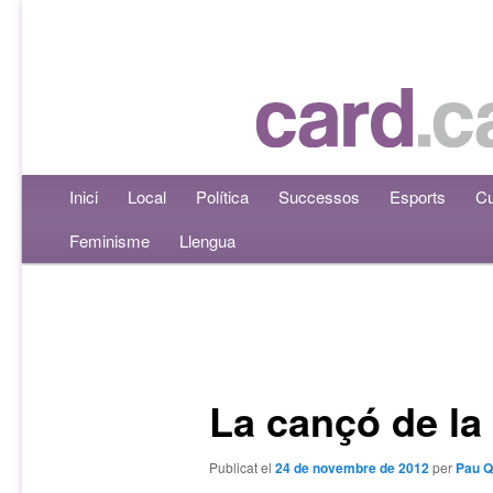
Menú principal
Inici
Aneu al contingut principal
Aneu al contingut secundari
Local
Política
Successos
Esports
Cu
Feminisme
Llengua
Navegació per les entrades
La cançó de la
Publicat el
24 de novembre de 2012
per
Pau Q