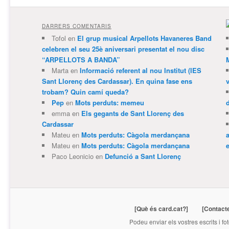
DARRERS COMENTARIS
Tofol
en
El grup musical Arpellots Havaneres Band
celebren el seu 25è aniversari presentat el nou disc
“ARPELLOTS A BANDA”
Marta
en
Informació referent al nou Institut (IES
Sant Llorenç des Cardassar). En quina fase ens
trobam? Quin camí queda?
Pep
en
Mots perduts: memeu
emma
en
Els gegants de Sant Llorenç des
Cardassar
Mateu
en
Mots perduts: Càgola merdançana
Mateu
en
Mots perduts: Càgola merdançana
e
Paco Leonicio
en
Defunció a Sant Llorenç
[Què és card.cat?]
[Contact
Podeu enviar els vostres escrits i fo