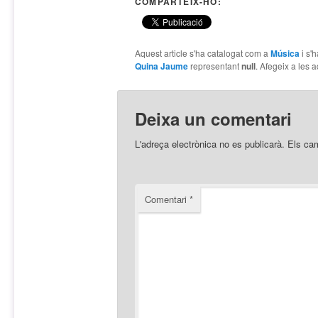
COMPARTEIX-HO:
Aquest article s'ha catalogat com a
Música
i s'
Quina Jaume
representant
null
. Afegeix a les a
Deixa un comentari
L'adreça electrònica no es publicarà.
Els ca
Comentari
*