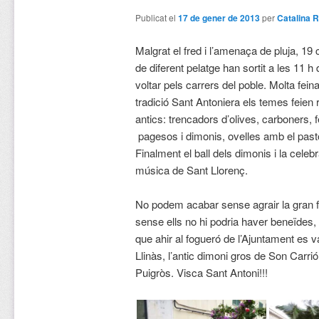
Publicat el
17 de gener de 2013
per
Catalina R
Malgrat el fred i l’amenaça de pluja, 19
de diferent pelatge han sortit a les 11 
voltar pels carrers del poble. Molta fein
tradició Sant Antoniera els temes feien r
antics: trencadors d’olives, carboners, 
pagesos i dimonis, ovelles amb el pasto
Finalment el ball dels dimonis i la cele
música de Sant Llorenç.
No podem acabar sense agrair la gran fe
sense ells no hi podria haver beneïdes,
que ahir al fogueró de l’Ajuntament es 
Llinàs, l’antic dimoni gros de Son Carri
Puigròs. Visca Sant Antoni!!!