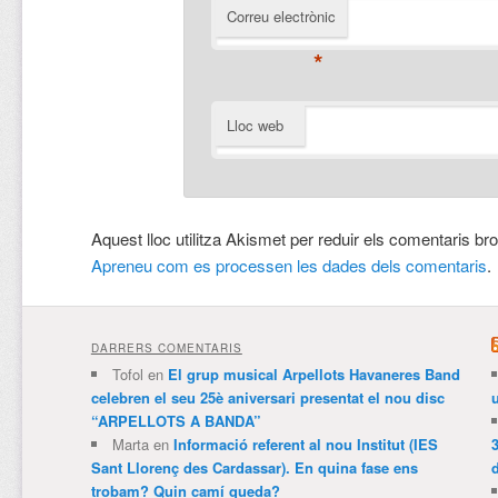
Correu electrònic
*
Lloc web
Aquest lloc utilitza Akismet per reduir els comentaris br
Apreneu com es processen les dades dels comentaris
.
DARRERS COMENTARIS
Tofol
en
El grup musical Arpellots Havaneres Band
celebren el seu 25è aniversari presentat el nou disc
“ARPELLOTS A BANDA”
Marta
en
Informació referent al nou Institut (IES
3
Sant Llorenç des Cardassar). En quina fase ens
trobam? Quin camí queda?