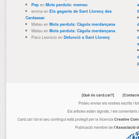
Pep
en
Mots perduts: memeu
emma
en
Els gegants de Sant Llorenç des
t
Cardassar
Mateu
en
Mots perduts: Càgola merdançana
Mateu
en
Mots perduts: Càgola merdançana
Paco Leonicio
en
Defunció a Sant Llorenç
p
[Què és card.cat?]
[Contact
Podeu enviar els vostres escrits i fo
Els articles estan signats, i els comentaris
Card.cat
i tot el seu contingut està protegit per la llicencia
Creative Com
Publicació membre de
l'Associació 