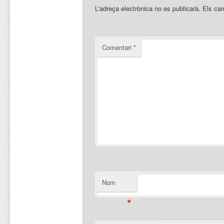
L'adreça electrònica no es publicarà.
Els ca
Comentari
*
Nom
*