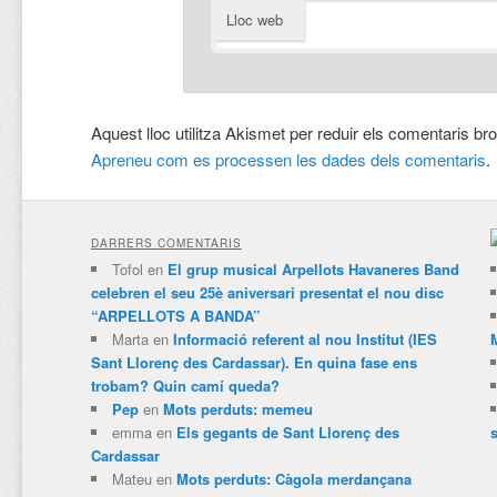
Lloc web
Aquest lloc utilitza Akismet per reduir els comentaris br
Apreneu com es processen les dades dels comentaris
.
DARRERS COMENTARIS
Tofol
en
El grup musical Arpellots Havaneres Band
celebren el seu 25è aniversari presentat el nou disc
“ARPELLOTS A BANDA”
Marta
en
Informació referent al nou Institut (IES
Sant Llorenç des Cardassar). En quina fase ens
trobam? Quin camí queda?
Pep
en
Mots perduts: memeu
emma
en
Els gegants de Sant Llorenç des
Cardassar
Mateu
en
Mots perduts: Càgola merdançana