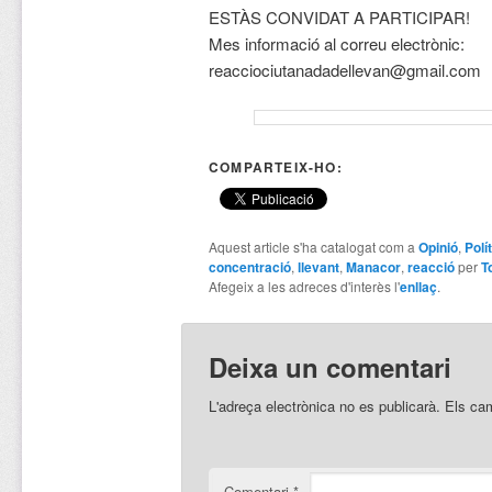
ESTÀS CONVIDAT A PARTICIPAR!
Mes informació al correu electrònic:
reacciociutanadadellevan@gmail.com
COMPARTEIX-HO:
Aquest article s'ha catalogat com a
Opinió
,
Polí
concentració
,
llevant
,
Manacor
,
reacció
per
T
Afegeix a les adreces d'interès l'
enllaç
.
Deixa un comentari
L'adreça electrònica no es publicarà.
Els ca
Comentari
*