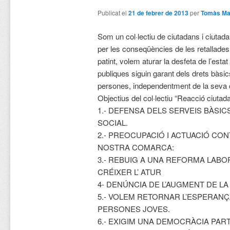
Publicat el
21 de febrer de 2013
per
Tomàs Ma
Som un col·lectiu de ciutadans i ciutad
per les conseqüències de les retallades
patint, volem aturar la desfeta de l’estat
publiques siguin garant dels drets bàsic
persones, independentment de la seva 
Objectius del col·lectiu “Reacció ciutad
1.- DEFENSA DELS SERVEIS BÀSIC
SOCIAL.
2.- PREOCUPACIÓ I ACTUACIÓ CON
NOSTRA COMARCA:
3.- REBUIG A UNA REFORMA LABO
CRÉIXER L’ ATUR
4- DENÚNCIA DE L’AUGMENT DE LA
5.- VOLEM RETORNAR L’ESPERANÇ
PERSONES JOVES.
6.- EXIGIM UNA DEMOCRÀCIA PARTI