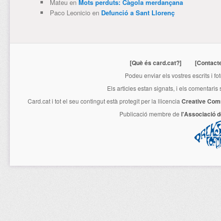
Mateu
en
Mots perduts: Càgola merdançana
Paco Leonicio
en
Defunció a Sant Llorenç
[Què és card.cat?]
[Contact
Podeu enviar els vostres escrits i fo
Els articles estan signats, i els comentaris
Card.cat
i tot el seu contingut està protegit per la llicencia
Creative Com
Publicació membre de
l'Associació 