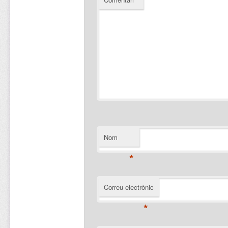
Nom
*
Correu electrònic
*