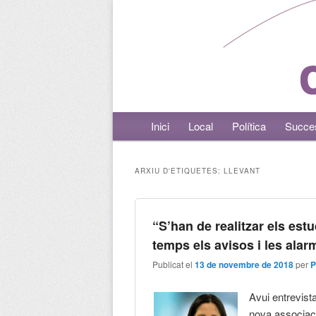
Menú principal
Inici
Aneu al contingut principal
Aneu al contingut secundari
Local
Política
Succe
ARXIU D'ETIQUETES:
LLEVANT
“S’han de realitzar els est
temps els avisos i les alar
Publicat el
13 de novembre de 2018
per
P
Avui entrevis
nova associaci