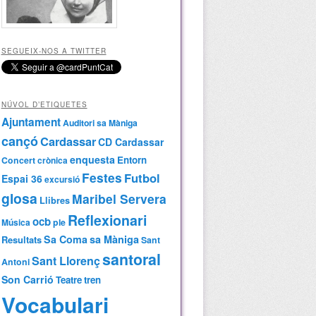
SEGUEIX-NOS A TWITTER
NÚVOL D’ETIQUETES
Ajuntament
Auditori sa Màniga
cançó
Cardassar
CD Cardassar
enquesta
Entorn
Concert
crònica
Festes
Futbol
Espai 36
excursió
glosa
Maribel Servera
Llibres
Reflexionari
ocb
Música
ple
Sa Coma
sa Màniga
Resultats
Sant
santoral
Sant Llorenç
Antoni
Son Carrió
Teatre
tren
Vocabulari