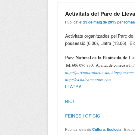
Activitats del Parc de Llev
Publicat el
23 de maig de 2015
per
Tomàs
Activitats organitzades pel Parc de 
possessió (6.06), Llatra (13.06) i Bic
Parc Natural de la Península de Ll
Tel. 606 096 830. Apartat de correus núm.
http://parcnaturaldellevant.
blogspot.com
http://ca.balearsnatura.com
LLATRA
BICI
F
EINES I OFICIS
Publicat dins de
Cultura
,
Ecologia
|
Etique