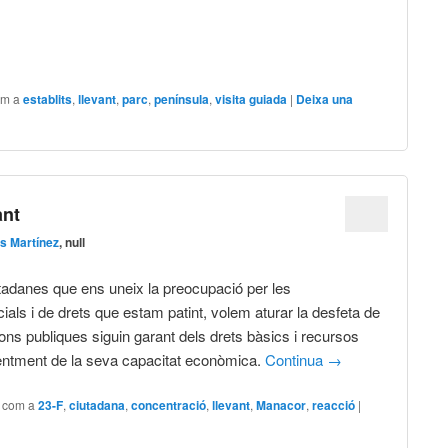
om a
establits
,
llevant
,
parc
,
península
,
visita guiada
|
Deixa una
ant
s Martínez
, null
utadanes que ens uneix la preocupació per les
ials i de drets que estam patint, volem aturar la desfeta de
cions publiques siguin garant dels drets bàsics i recursos
entment de la seva capacitat econòmica.
Continua
→
t com a
23-F
,
ciutadana
,
concentració
,
llevant
,
Manacor
,
reacció
|