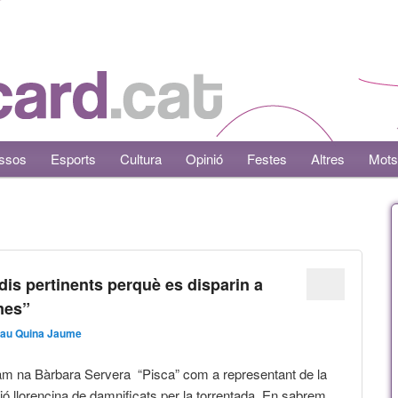
ssos
Esports
Cultura
Opinió
Festes
Altres
Mots
udis pertinents perquè es disparin a
mes”
au Quina Jaume
tam na Bàrbara Servera “Pisca” com a representant de la
ó llorencina de damnificats per la torrentada. En sabrem