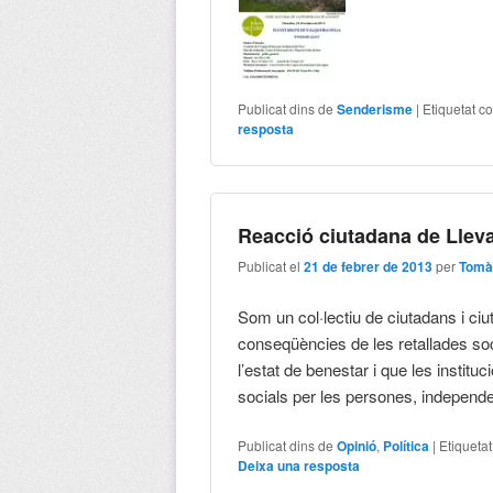
Publicat dins de
Senderisme
|
Etiquetat c
resposta
Reacció ciutadana de Llev
Publicat el
21 de febrer de 2013
per
Tomà
Som un col·lectiu de ciutadans i ci
conseqüències de les retallades soc
l’estat de benestar i que les institu
socials per les persones, independ
Publicat dins de
Opinió
,
Política
|
Etiqueta
Deixa una resposta