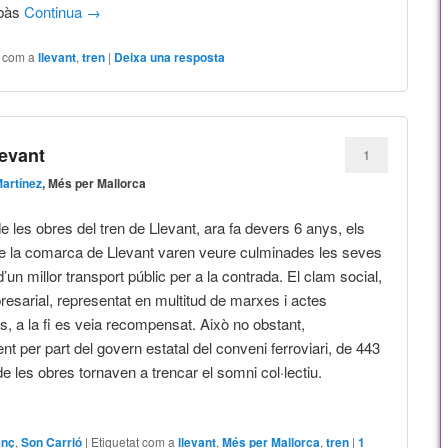
ibàs
Continua
→
t com a
llevant
,
tren
|
Deixa una resposta
levant
1
artínez
, Més per Mallorca
de les obres del tren de Llevant, ara fa devers 6 anys, els
e la comarca de Llevant varen veure culminades les seves
n millor transport públic per a la contrada. El clam social,
presarial, representat en multitud de marxes i actes
us, a la fi es veia recompensat. Això no obstant,
nt per part del govern estatal del conveni ferroviari, de 443
e les obres tornaven a trencar el somni col·lectiu.
enç
,
Son Carrió
|
Etiquetat com a
llevant
,
Més per Mallorca
,
tren
|
1