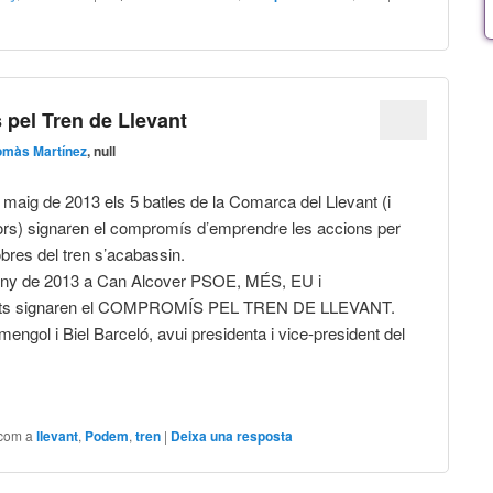
pel Tren de Llevant
omàs Martínez
, null
e maig de 2013 els 5 batles de la Comarca del Llevant (i
ors) signaren el compromís d’emprendre les accions per
obres del tren s’acabassin.
juny de 2013 a Can Alcover PSOE, MÉS, EU i
nts signaren el COMPROMÍS PEL TREN DE LLEVANT.
engol i Biel Barceló, avui presidenta i vice-president del
 com a
llevant
,
Podem
,
tren
|
Deixa una resposta