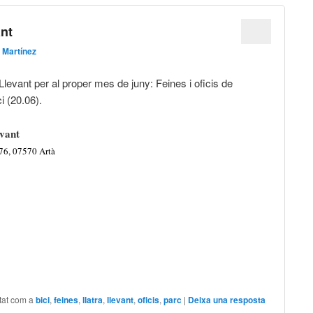
ant
 Martínez
Llevant per al proper mes de juny: Feines i oficis de
i (20.06).
evant
76, 07570 Artà
tat com a
bici
,
feines
,
llatra
,
llevant
,
oficis
,
parc
|
Deixa una resposta