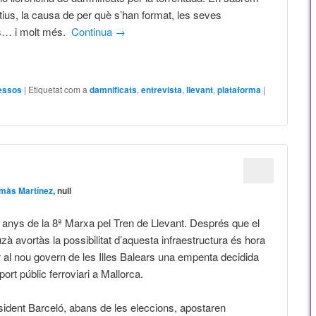
tius, la causa de per què s’han format, les seves
ns… i molt més.
Continua
→
essos
|
Etiquetat com a
damnificats
,
entrevista
,
llevant
,
plataforma
|
màs Martínez
, null
c anys de la 8ª Marxa pel Tren de Llevant. Després que el
à avortàs la possibilitat d’aquesta infraestructura és hora
 al nou govern de les Illes Balears una empenta decidida
port públic ferroviari a Mallorca.
sident Barceló, abans de les eleccions, apostaren