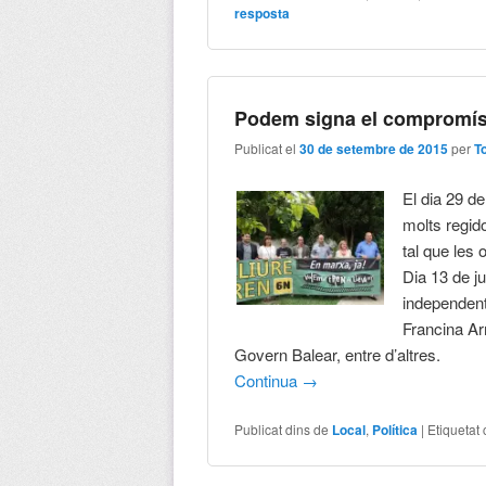
resposta
Podem signa el compromís 
Publicat el
30 de setembre de 2015
per
T
El dia 29 d
molts regid
tal que les 
Dia 13 de 
independe
Francina Arm
Govern Balear, entre d’altres.
Continua
→
Publicat dins de
Local
,
Política
|
Etiquetat