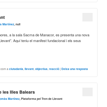
ant
s Martínez
, null
20 hores, a la sala Sacma de Manacor, es presenta una nova
evant”. Aquí teniu el manifest fundacional i els seus
t com a
ciutadania
,
llevant
,
objectius
,
reacció
|
Deixa una resposta
 les Illes Balears
omàs Martínez
, Plataforma pel Tren de Llevant