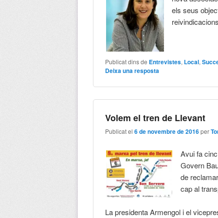
els seus objec
reivindicacio
Publicat dins de
Entrevistes
,
Local
,
Succ
Deixa una resposta
Volem el tren de Llevant
Publicat el
6 de novembre de 2016
per
To
Avui fa cin
Govern Bauz
de reclamar
cap al trans
La presidenta Armengol i el vicepre