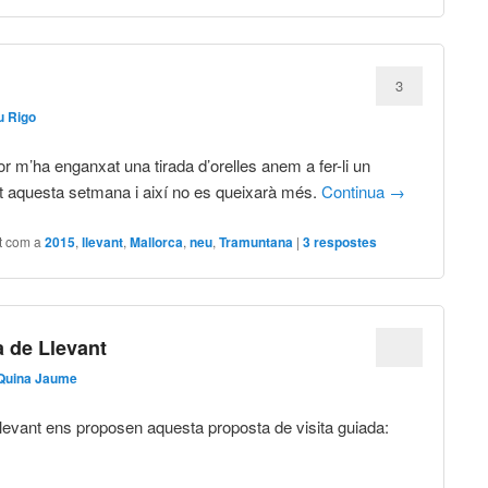
3
u Rigo
or m’ha enganxat una tirada d’orelles anem a fer-li un
ut aquesta setmana i així no es queixarà més.
Continua
→
t com a
2015
,
llevant
,
Mallorca
,
neu
,
Tramuntana
|
3
respostes
a de Llevant
Quina Jaume
levant ens proposen aquesta proposta de visita guiada: