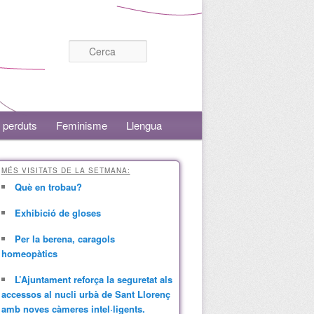
Cerca
 perduts
Feminisme
Llengua
MÉS VISITATS DE LA SETMANA:
Què en trobau?
Exhibició de gloses
Per la berena, caragols
homeopàtics
L’Ajuntament reforça la seguretat als
accessos al nucli urbà de Sant Llorenç
amb noves càmeres intel·ligents.