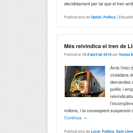
decididament per tal que el tren arr
Publicat dins de
Opinió
,
Política
|
Etiqueta
Més reivindica el tren de L
Publicat el
13 d'abril de 2016
per
Tomàs M
Amb l’inici 
ciutadans d
demandes d’u
polític i em
reivindicati
l’incomplime
milions, i la conseqüent suspensió d
Continua
→
Publicat dins de
Local
,
Política
,
Sant Llor