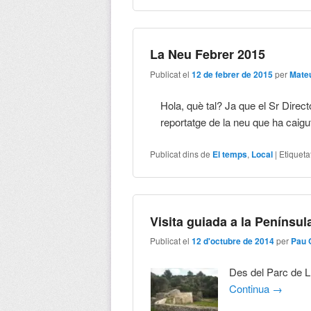
La Neu Febrer 2015
Publicat el
12 de febrer de 2015
per
Mate
Hola, què tal? Ja que el Sr Direct
reportatge de la neu que ha caig
Publicat dins de
El temps
,
Local
|
Etiqueta
Visita guiada a la Penínsul
Publicat el
12 d'octubre de 2014
per
Pau 
Des del Parc de L
Continua
→