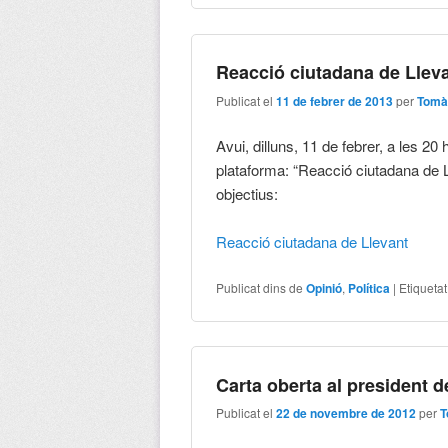
Reacció ciutadana de Llev
Publicat el
11 de febrer de 2013
per
Tomà
Avui, dilluns, 11 de febrer, a les 
plataforma: “Reacció ciutadana de Ll
objectius:
Reacció ciutadana de Llevant
Publicat dins de
Opinió
,
Política
|
Etiqueta
Carta oberta al president de
Publicat el
22 de novembre de 2012
per
T