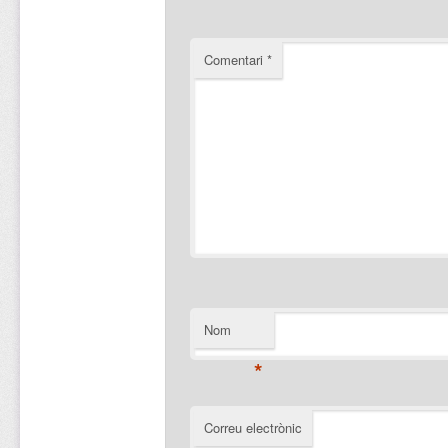
Comentari
*
Nom
*
Correu electrònic