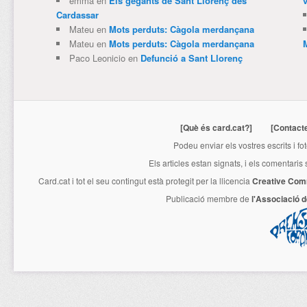
emma
en
Els gegants de Sant Llorenç des
v
Cardassar
Mateu
en
Mots perduts: Càgola merdançana
Mateu
en
Mots perduts: Càgola merdançana
Paco Leonicio
en
Defunció a Sant Llorenç
[Què és card.cat?]
[Contact
Podeu enviar els vostres escrits i fo
Els articles estan signats, i els comentaris
Card.cat
i tot el seu contingut està protegit per la llicencia
Creative Com
Publicació membre de
l'Associació 