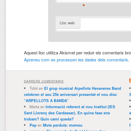
*
Lloc web
Aquest lloc utilitza Akismet per reduir els comentaris br
Apreneu com es processen les dades dels comentaris
.
DARRERS COMENTARIS
Tofol
en
El grup musical Arpellots Havaneres Band
celebren el seu 25è aniversari presentat el nou disc
“ARPELLOTS A BANDA”
Marta
en
Informació referent al nou Institut (IES
Sant Llorenç des Cardassar). En quina fase ens
trobam? Quin camí queda?
Pep
en
Mots perduts: memeu