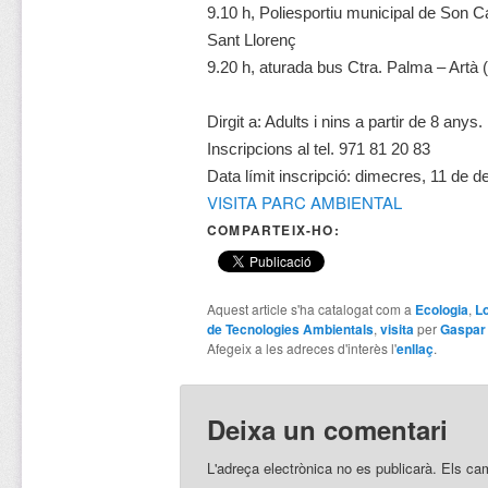
9.10 h, Poliesportiu municipal de Son Ca
Sant Llorenç
9.20 h, aturada bus Ctra. Palma – Artà 
Dirgit a: Adults i nins a partir de 8 anys.
Inscripcions al tel. 971 81 20 83
Data límit inscripció: dimecres, 11 de 
VISITA PARC AMBIENTAL
COMPARTEIX-HO:
Aquest article s'ha catalogat com a
Ecologia
,
L
de Tecnologies Ambientals
,
visita
per
Gaspar
Afegeix a les adreces d'interès l'
enllaç
.
Deixa un comentari
L'adreça electrònica no es publicarà.
Els ca