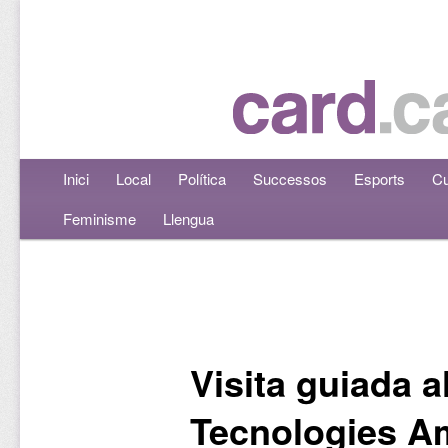
Menú principal
Inici
Aneu al contingut principal
Aneu al contingut secundari
Local
Política
Successos
Esports
Cu
Feminisme
Llengua
Navegació per les entrades
Visita guiada a
Tecnologies A