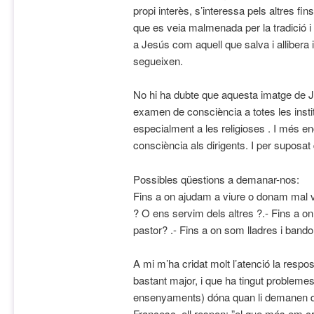
propi interès, s’interessa pels altres fin
que es veia malmenada per la tradició i
a Jesús com aquell que salva i allibera i e
segueixen.
No hi ha dubte que aquesta imatge de J
examen de consciència a totes les insti
especialment a les religioses . I més e
consciència als dirigents. I per suposa
Possibles qüestions a demanar-nos:
Fins a on ajudam a viure o donam mal vi
? O ens servim dels altres ?.- Fins a 
pastor? .- Fins a on som lladres i ban
A mi m’ha cridat molt l’atenció la respos
bastant major, i que ha tingut problemes
ensenyaments) dóna quan li demanen q
Francesc, ell respon: ”el que més em cri