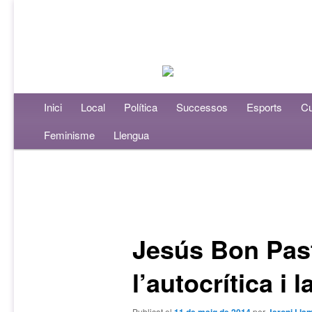
Menú principal
Inici
Aneu al contingut principal
Aneu al contingut secundari
Local
Política
Successos
Esports
Cu
Feminisme
Llengua
Navegació per les entrades
Jesús Bon Past
l’autocrítica i 
Publicat el
per