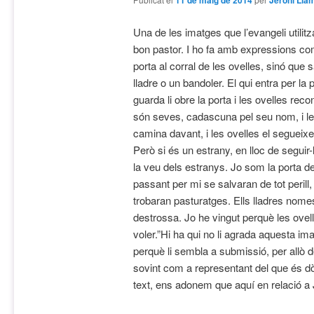
11 de maig de 2014
Jeroni Lla
Una de les imatges que l’evangeli utilitz
bon pastor. I ho fa amb expressions com
porta al corral de les ovelles, sinó que s
lladre o un bandoler. El qui entra per la 
guarda li obre la porta i les ovelles rec
són seves, cadascuna pel seu nom, i les
camina davant, i les ovelles el segueix
Però si és un estrany, en lloc de seguir
la veu dels estranys. Jo som la porta de
passant per mi se salvaran de tot perill, 
trobaran pasturatges. Ells lladres nomes
destrossa. Jo he vingut perquè les ovelle
voler.”
Hi ha qui no li agrada aquesta imat
perquè li sembla a submissió, per allò d
sovint com a representant del que és dòc
text, ens adonem que aquí en relació a Je