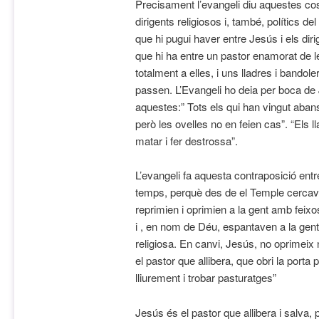
Precisament l’evangeli diu aquestes c
dirigents religiosos i, també, polítics d
que hi pugui haver entre Jesús i els dir
que hi ha entre un pastor enamorat de l
totalment a elles, i uns lladres i bandol
passen. L’Evangeli ho deia per boca d
aquestes:” Tots els qui han vingut abans
però les ovelles no en feien cas”. “Els l
matar i fer destrossa”.
L’evangeli fa aquesta contraposició entr
temps, perquè des de el Temple cercave
reprimien i oprimien a la gent amb feix
i , en nom de Déu, espantaven a la gent 
religiosa. En canvi, Jesús, no oprimeix 
el pastor que allibera, que obri la porta 
lliurement i trobar pasturatges”
Jesús és el pastor que allibera i salva,