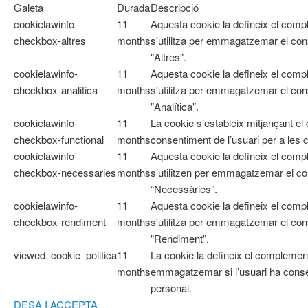
Galeta
Durada
Descripció
cookielawinfo-
11
Aquesta cookie la defineix el com
checkbox-altres
months
s'utilitza per emmagatzemar el cons
"Altres".
cookielawinfo-
11
Aquesta cookie la defineix el com
checkbox-analitica
months
s'utilitza per emmagatzemar el cons
"Analítica".
cookielawinfo-
11
La cookie s’estableix mitjançant e
checkbox-functional
months
consentiment de l’usuari per a les 
cookielawinfo-
11
Aquesta cookie la defineix el co
checkbox-necessaries
months
s’utilitzen per emmagatzemar el con
“Necessàries”.
cookielawinfo-
11
Aquesta cookie la defineix el com
checkbox-rendiment
months
s'utilitza per emmagatzemar el cons
"Rendiment".
viewed_cookie_politica
11
La cookie la defineix el complemen
months
emmagatzemar si l’usuari ha cons
personal.
DESA I ACCEPTA