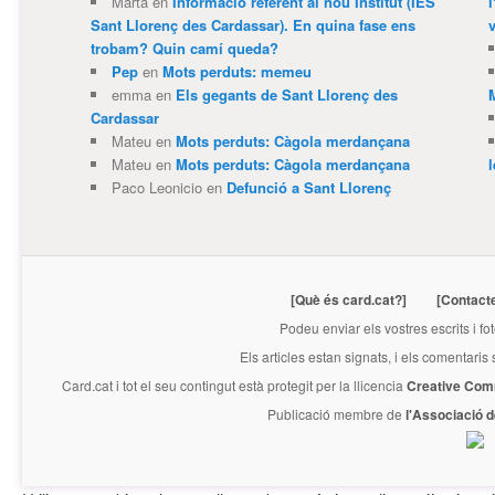
Marta
en
Informació referent al nou Institut (IES
Sant Llorenç des Cardassar). En quina fase ens
v
trobam? Quin camí queda?
Pep
en
Mots perduts: memeu
emma
en
Els gegants de Sant Llorenç des
Cardassar
Mateu
en
Mots perduts: Càgola merdançana
Mateu
en
Mots perduts: Càgola merdançana
Paco Leonicio
en
Defunció a Sant Llorenç
[Què és card.cat?]
[Contact
Podeu enviar els vostres escrits i fo
Els articles estan signats, i els comentaris
Card.cat
i tot el seu contingut està protegit per la llicencia
Creative Com
Publicació membre de
l'Associació 