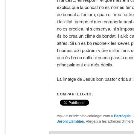
explica que la bondat no és només fer 
de bondat a l’entorn, quan el meu rostr
i felicitat, perquè el meu comportament
no es predica, ni s’ensenya, ni s’impos
és bo crea un clima de bondat. I això ca
altres. Si un es bo reconeix les seves p
I només així podrem viure millor i ens s
que és bo no calla ni queda passiu quan
principalment els més dèbils.
La imatge de Jesús bon pastor crida a l’a
COMPARTEIX-HO:
Aquest article s'ha catalogat com a
Parròquia
i
Jeroni Llambies
. Afegeix a les adreces d'interès