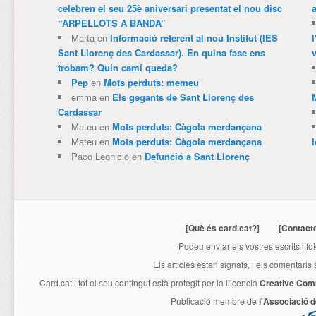
celebren el seu 25è aniversari presentat el nou disc
“ARPELLOTS A BANDA”
Marta
en
Informació referent al nou Institut (IES
Sant Llorenç des Cardassar). En quina fase ens
v
trobam? Quin camí queda?
Pep
en
Mots perduts: memeu
emma
en
Els gegants de Sant Llorenç des
Cardassar
Mateu
en
Mots perduts: Càgola merdançana
Mateu
en
Mots perduts: Càgola merdançana
Paco Leonicio
en
Defunció a Sant Llorenç
[Què és card.cat?]
[Contact
Podeu enviar els vostres escrits i fo
Els articles estan signats, i els comentaris
Card.cat
i tot el seu contingut està protegit per la llicencia
Creative Com
Publicació membre de
l'Associació 