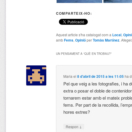
COMPARTEIX-HO:
Aquest article s'ha catalogat com a
Local
,
Opini
amb
Fems
,
Opinió
per
Tomàs Martínez
. Afegei
UN PENSAMENT A “
QUÈ EN TROBAU?
”
Maria
el
8 d'abril de 2015 a les 11:05
ha di
Pel que veig a les fotografies, i ha 
extra o posar el doble de contenido
tornarem estar amb el mateix prob
fems. Per part de la recollida, l’emp
hores extres?
↓
Respon