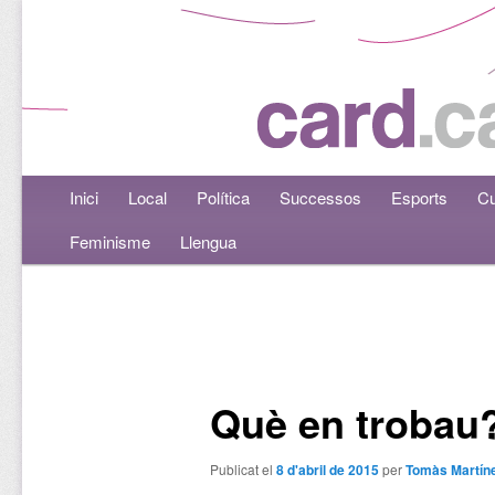
Menú principal
Inici
Aneu al contingut principal
Aneu al contingut secundari
Local
Política
Successos
Esports
Cu
Feminisme
Llengua
Navegació per les entrades
Què en trobau
Publicat el
8 d'abril de 2015
per
Tomàs Martín