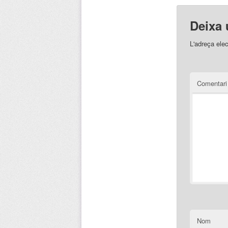
Deixa 
L'adreça elec
Comentar
Nom