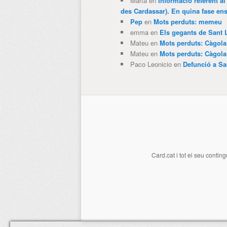
Marta
en
Informació referent al
des Cardassar). En quina fase e
Pep
en
Mots perduts: memeu
emma
en
Els gegants de Sant 
Mateu
en
Mots perduts: Càgol
Mateu
en
Mots perduts: Càgol
Paco Leonicio
en
Defunció a Sa
Card.cat
i tot el seu conting