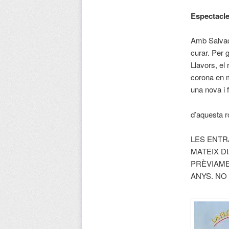
Espectacle
Amb Salvador
curar. Per g
Llavors, el 
corona en m
una nova i 
d’aquesta r
LES ENTR
MATEIX DI
PRÈVIAME
ANYS. NO