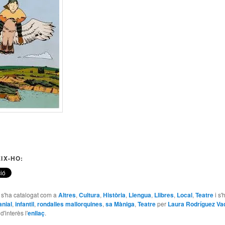
IX-HO:
e s'ha catalogat com a
Altres
,
Cultura
,
Història
,
Llengua
,
Llibres
,
Local
,
Teatre
i s'
anial
,
infantil
,
rondalles mallorquines
,
sa Màniga
,
Teatre
per
Laura Rodríguez Va
'interès l'
enllaç
.