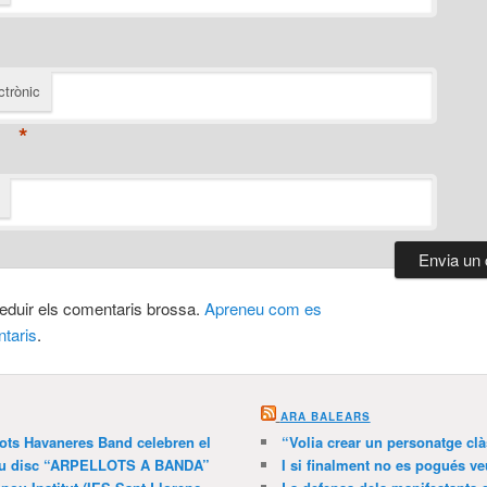
ctrònic
*
 reduir els comentaris brossa.
Apreneu com es
taris
.
ARA BALEARS
lots Havaneres Band celebren el
“Volia crear un personatge clà
 nou disc “ARPELLOTS A BANDA”
I si finalment no es pogués ve