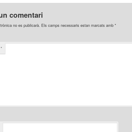
un comentari
trònica no es publicarà.
Els camps necessaris estan marcats amb
*
i
*