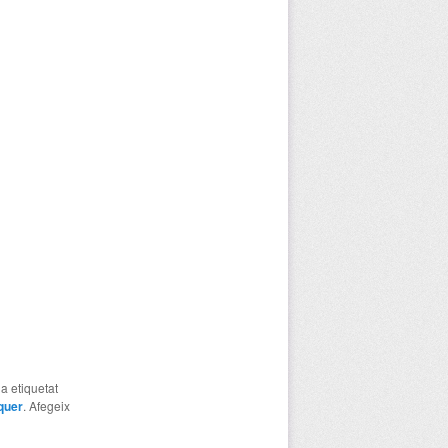
ha etiquetat
quer
. Afegeix