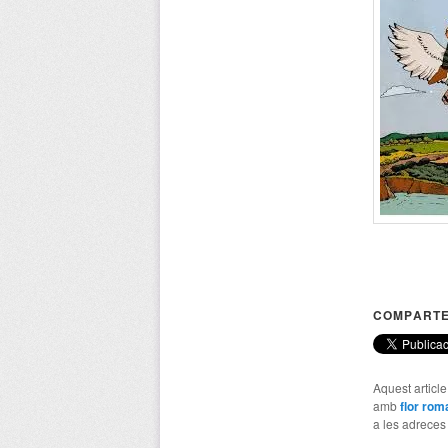
COMPARTE
Aquest articl
amb
flor rom
a les adreces d