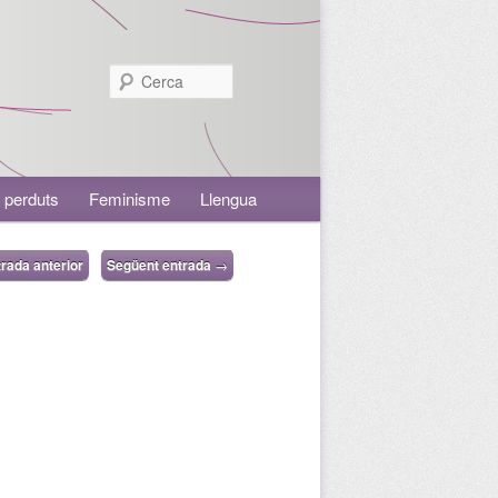
Cerca
 perduts
Feminisme
Llengua
rada anterior
Següent entrada
→