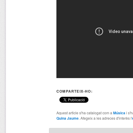
COMPARTEIX-HO:
Aquest article s'ha catalogat com a
Música
i s'
Quina Jaume
. Afegeix a les adreces d'interès l'