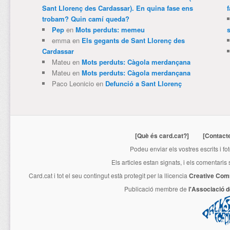
Sant Llorenç des Cardassar). En quina fase ens
trobam? Quin camí queda?
Pep
en
Mots perduts: memeu
emma
en
Els gegants de Sant Llorenç des
Cardassar
Mateu
en
Mots perduts: Càgola merdançana
Mateu
en
Mots perduts: Càgola merdançana
Paco Leonicio
en
Defunció a Sant Llorenç
[Què és card.cat?]
[Contact
Podeu enviar els vostres escrits i fo
Els articles estan signats, i els comentaris
Card.cat
i tot el seu contingut està protegit per la llicencia
Creative Com
Publicació membre de
l'Associació 