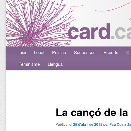
Menú principal
Inici
Aneu al contingut principal
Aneu al contingut secundari
Local
Política
Successos
Esports
Cu
Feminisme
Llengua
Navegació per les entrades
La cançó de la
Publicat el
25 d'abril de 2015
per
Pau Quina J