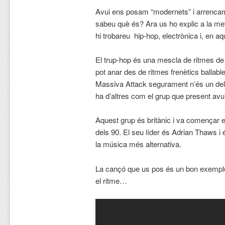
Avui ens posam “modernets” i arrencam
sabeu què és? Ara us ho explic a la m
hi trobareu hip-hop, electrònica i, en aq
El trup-hop és una mescla de ritmes de
pot anar des de ritmes frenètics ballab
Massiva Attack segurament n’és un dels
ha d’altres com el grup que present avui
Aquest grup és britànic i va començar 
dels 90. El seu líder és Adrian Thaws i
la música més alternativa.
La cançó que us pos és un bon exemple 
el ritme…