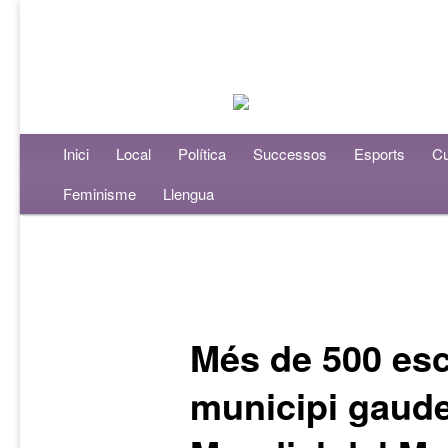
Menú principal
Inici
Aneu al contingut principal
Aneu al contingut secundari
Local
Política
Successos
Esports
Cu
Feminisme
Llengua
Navegació per les entrades
Més de 500 esc
municipi gaude