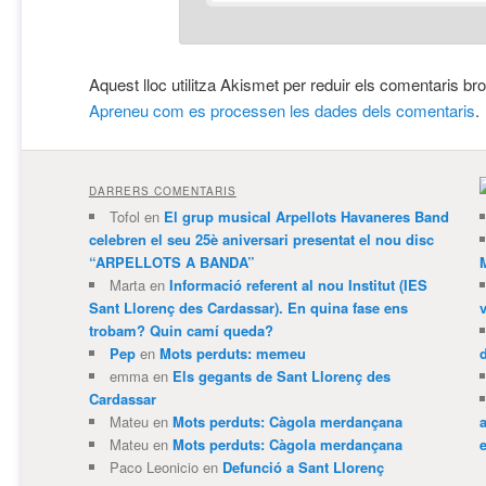
Aquest lloc utilitza Akismet per reduir els comentaris br
Apreneu com es processen les dades dels comentaris
.
DARRERS COMENTARIS
Tofol
en
El grup musical Arpellots Havaneres Band
celebren el seu 25è aniversari presentat el nou disc
“ARPELLOTS A BANDA”
Marta
en
Informació referent al nou Institut (IES
Sant Llorenç des Cardassar). En quina fase ens
trobam? Quin camí queda?
Pep
en
Mots perduts: memeu
emma
en
Els gegants de Sant Llorenç des
Cardassar
Mateu
en
Mots perduts: Càgola merdançana
Mateu
en
Mots perduts: Càgola merdançana
e
Paco Leonicio
en
Defunció a Sant Llorenç