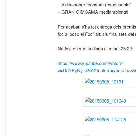
– Video sobre “consum responsable”
– GRAN GIMCAMA mediambiental
Per acabar, s’ha fet entrega dels premi
foc al bosc el Foc” als sis finalistes del
Notícia on surt la diada al minut 25:22:
https://www.youtube.com/watch?
v=UoYPyNy_8SA&feature=youtu.be&l