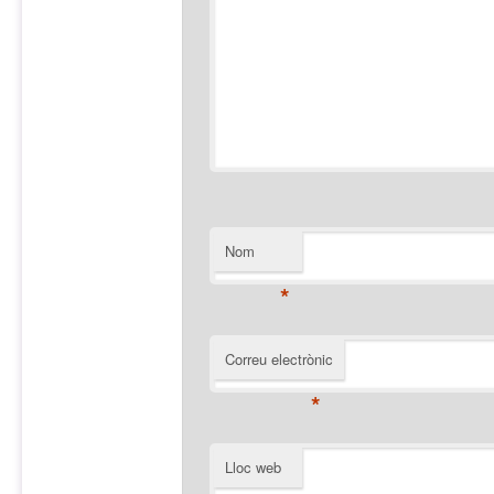
Nom
*
Correu electrònic
*
Lloc web