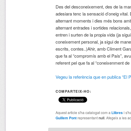
Des del desconeixement, des de la ma
adesiara tenc la sensació d’oneig vital
alternant moments i dies més bons amb 
alternant entrades i sortides relacionals
entren i surten de la propia vida (ja sig
coneixement personal, ja sigui de maner
escrits, contes..)
Ahir, amb Climent Gara
que fa al “compromís amb el País”, avu
referent pel que fa al “coneixenment de l
Vegeu la referència que en publica “El 
COMPARTEIX-HO:
Aquest article s'ha catalogat com a
Llibres
i s'h
Guillem Pont
representant
null
. Afegeix a les ad