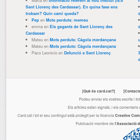
Marta
en
Informació referent al nou Institut (IES
Sant Llorenç des Cardassar). En quina fase ens
trobam? Quin camí queda?
Pep
en
Mots perduts: memeu
emma
en
Els gegants de Sant Llorenç des
Cardassar
Mateu
en
Mots perduts: Càgola merdançana
Mateu
en
Mots perduts: Càgola merdançana
Paco Leonicio
en
Defunció a Sant Llorenç
3
[Què és card.cat?]
[Contact
Podeu enviar els vostres escrits i fo
Els articles estan signats, i els comentaris
Card.cat
i tot el seu contingut està protegit per la llicencia
Creative Com
Publicació membre de
l'Associació 