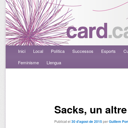
Menú principal
Inici
Aneu al contingut principal
Aneu al contingut secundari
Local
Política
Successos
Esports
Cu
Feminisme
Llengua
Navegació per les entrades
Sacks, un altre
Publicat el
30 d'agost de 2015
per
Guillem Pon