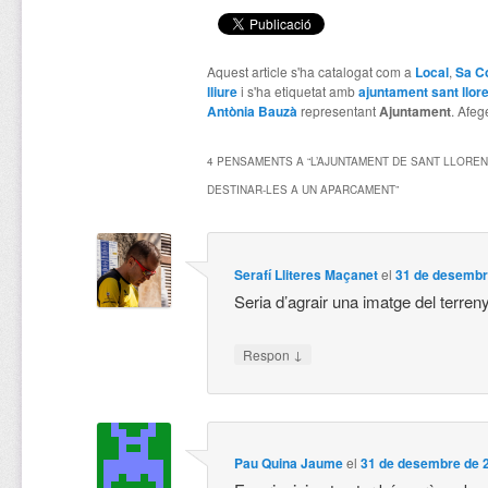
Aquest article s'ha catalogat com a
Local
,
Sa C
lliure
i s'ha etiquetat amb
ajuntament sant llor
Antònia Bauzà
representant
Ajuntament
. Afeg
4 PENSAMENTS A “
L’AJUNTAMENT DE SANT LLORE
DESTINAR-LES A UN APARCAMENT
”
Serafí Lliteres Maçanet
el
31 de desembre
Seria d’agrair una imatge del terre
↓
Respon
Pau Quina Jaume
el
31 de desembre de 2