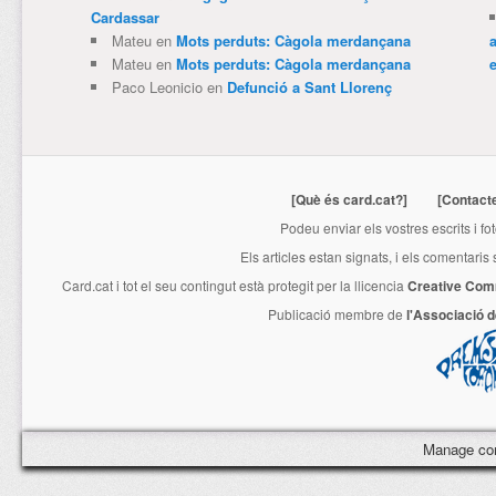
Cardassar
Mateu
en
Mots perduts: Càgola merdançana
Mateu
en
Mots perduts: Càgola merdançana
e
Paco Leonicio
en
Defunció a Sant Llorenç
[Què és card.cat?]
[Contact
Podeu enviar els vostres escrits i fo
Els articles estan signats, i els comentaris
Card.cat
i tot el seu contingut està protegit per la llicencia
Creative Com
Publicació membre de
l'Associació 
Manage co