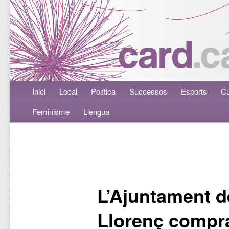
Menú principal
Inici
Aneu al contingut principal
Aneu al contingut secundari
Local
Política
Successos
Esports
Cu
Feminisme
Llengua
Navegació per les entrades
L’Ajuntament d
Llorenç compr