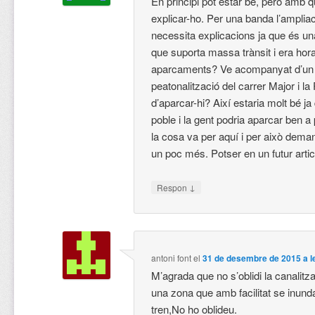
En principi pot estar bé, però amb q
explicar-ho. Per una banda l’amplia
necessita explicacions ja que és un
que suporta massa trànsit i era hora 
aparcaments? Ve acompanyat d’un p
peatonalització del carrer Major i la
d’aparcar-hi? Així estaria molt bé j
poble i la gent podria aparcar ben a
la cosa va per aquí i per això dem
un poc més. Potser en un futur artic
↓
Respon
antoni font
el
31 de desembre de 2015 a l
M’agrada que no s’oblidi la canalitza
una zona que amb facilitat se inunda 
tren,No ho oblideu.