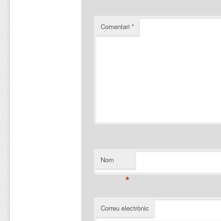
Comentari
*
Nom
*
Correu electrònic