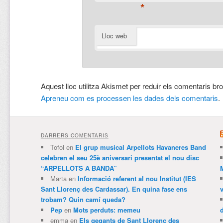
*
Lloc web
Aquest lloc utilitza Akismet per reduir els comentaris br
Apreneu com es processen les dades dels comentaris
.
DARRERS COMENTARIS
Tofol
en
El grup musical Arpellots Havaneres Band
celebren el seu 25è aniversari presentat el nou disc
“ARPELLOTS A BANDA”
Marta
en
Informació referent al nou Institut (IES
Sant Llorenç des Cardassar). En quina fase ens
trobam? Quin camí queda?
Pep
en
Mots perduts: memeu
emma
en
Els gegants de Sant Llorenç des