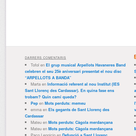
DARRERS COMENTARIS
Tofol
en
El grup musical Arpellots Havaneres Band
celebren el seu 25è aniversari presentat el nou disc
“ARPELLOTS A BANDA”
Marta
en
Informació referent al nou Institut (IES
Sant Llorenç des Cardassar). En quina fase ens
trobam? Quin camí queda?
Pep
en
Mots perduts: memeu
emma
en
Els gegants de Sant Llorenç des
v
Cardassar
Mateu
en
Mots perduts: Càgola merdançana
Mateu
en
Mots perduts: Càgola merdançana
Paco Leonicio
en
Defunció a Sant Llorenç