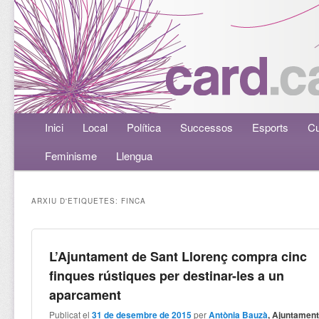
Menú principal
Inici
Aneu al contingut principal
Aneu al contingut secundari
Local
Política
Successos
Esports
Cu
Feminisme
Llengua
ARXIU D'ETIQUETES:
FINCA
L’Ajuntament de Sant Llorenç compra cinc
finques rústiques per destinar-les a un
aparcament
Publicat el
31 de desembre de 2015
per
Antònia Bauzà
, Ajuntamen