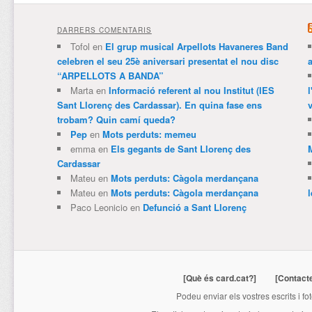
DARRERS COMENTARIS
Tofol
en
El grup musical Arpellots Havaneres Band
celebren el seu 25è aniversari presentat el nou disc
“ARPELLOTS A BANDA”
Marta
en
Informació referent al nou Institut (IES
Sant Llorenç des Cardassar). En quina fase ens
v
trobam? Quin camí queda?
Pep
en
Mots perduts: memeu
emma
en
Els gegants de Sant Llorenç des
Cardassar
Mateu
en
Mots perduts: Càgola merdançana
Mateu
en
Mots perduts: Càgola merdançana
Paco Leonicio
en
Defunció a Sant Llorenç
[Què és card.cat?]
[Contact
Podeu enviar els vostres escrits i fo