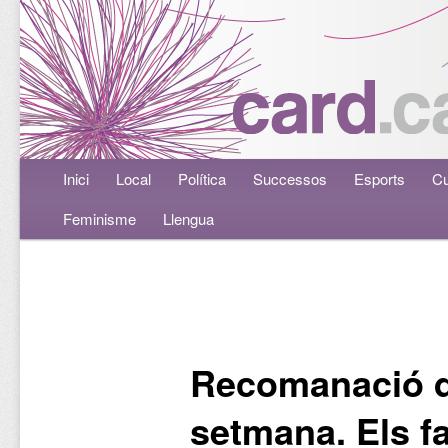
Menú principal
Inici
Aneu al contingut principal
Aneu al contingut secundari
Local
Política
Successos
Esports
Cu
Feminisme
Llengua
Navegació per les entrades
Recomanació d
setmana. Els f