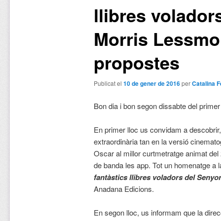
llibres volador
Morris Lessmor
propostes
Publicat el
10 de gener de 2016
per
Catalina F
Bon dia i bon segon dissabte del prime
En primer lloc us convidam a descobrir,
extraordinària tan en la versió cinemat
Oscar al millor curtmetratge animat de
de banda les app. Tot un homenatge a la l
fantàstics llibres voladors del Seny
Anadana Edicions.
En segon lloc, us informam que la direc