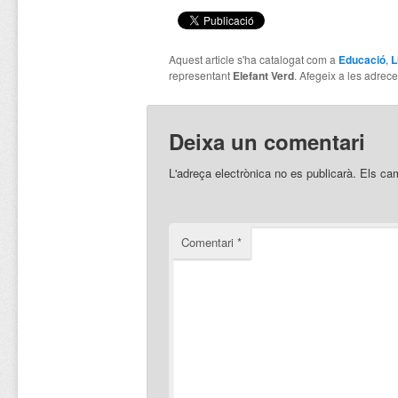
Aquest article s'ha catalogat com a
Educació
,
L
representant
Elefant Verd
. Afegeix a les adreces
Deixa un comentari
L'adreça electrònica no es publicarà.
Els ca
Comentari
*