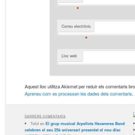
*
Correu electrònic
*
Lloc web
Aquest lloc utilitza Akismet per reduir els comentaris br
Apreneu com es processen les dades dels comentaris
.
DARRERS COMENTARIS
Tofol
en
El grup musical Arpellots Havaneres Band
celebren el seu 25è aniversari presentat el nou disc