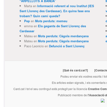
“ARPELLOTS A BANDA”
Marta
en
Informació referent al nou Institut (IES
Sant Llorenç des Cardassar). En quina fase ens
trobam? Quin camí queda?
Pep
en
Mots perduts: memeu
emma
en
Els gegants de Sant Llorenç des
Cardassar
Mateu
en
Mots perduts: Càgola merdançana
Mateu
en
Mots perduts: Càgola merdançana
e
Paco Leonicio
en
Defunció a Sant Llorenç
[Què és card.cat?]
[Contact
Podeu enviar els vostres escrits i fo
Els articles estan signats, i els comentaris
Card.cat
i tot el seu contingut està protegit per la llicencia
Creative Com
Publicació membre de
l'Associació 