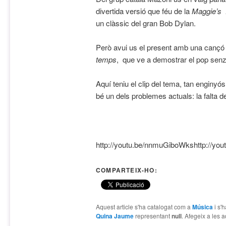
divertida versió que féu de la
Maggie’s
un clàssic del gran Bob Dylan.
Però avui us el present amb una cançó o
temps
,
que ve a demostrar el pop senzi
Aquí teniu el clip del tema, tan enginyós
bé un dels problemes actuals: la falta 
http://youtu.be/nnmuGiboWkshttp://y
COMPARTEIX-HO:
Aquest article s'ha catalogat com a
Música
i s'
Quina Jaume
representant
null
. Afegeix a les a