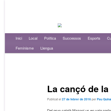
Menú principal
Inici
Aneu al contingut principal
Aneu al contingut secundari
Local
Política
Successos
Esports
Cu
Feminisme
Llengua
Navegació per les entrades
La cançó de la
Publicat el
27 de febrer de 2016
per
Pau Quin
Del grup català Mazoni us en vaig parla