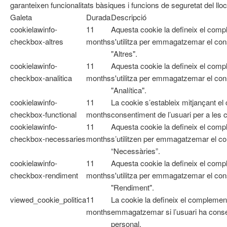
garanteixen funcionalitats bàsiques i funcions de seguretat del ll
Galeta
Durada
Descripció
cookielawinfo-
11
Aquesta cookie la defineix el com
checkbox-altres
months
s'utilitza per emmagatzemar el cons
"Altres".
cookielawinfo-
11
Aquesta cookie la defineix el com
checkbox-analitica
months
s'utilitza per emmagatzemar el cons
"Analítica".
cookielawinfo-
11
La cookie s’estableix mitjançant e
checkbox-functional
months
consentiment de l’usuari per a les 
cookielawinfo-
11
Aquesta cookie la defineix el co
checkbox-necessaries
months
s’utilitzen per emmagatzemar el con
“Necessàries”.
cookielawinfo-
11
Aquesta cookie la defineix el com
checkbox-rendiment
months
s'utilitza per emmagatzemar el cons
"Rendiment".
viewed_cookie_politica
11
La cookie la defineix el complemen
months
emmagatzemar si l’usuari ha cons
personal.