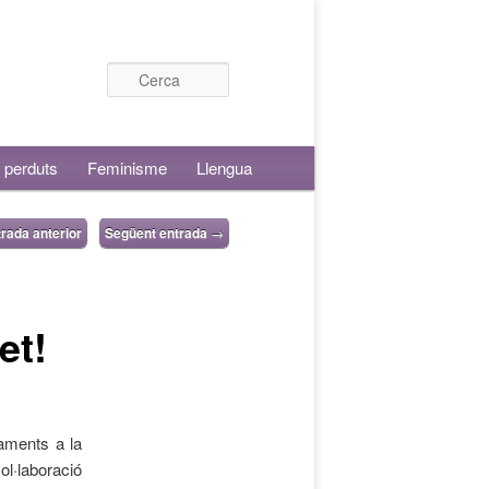
Cerca
 perduts
Feminisme
Llengua
rada anterior
Següent entrada
→
et!
aments a la
l·laboració