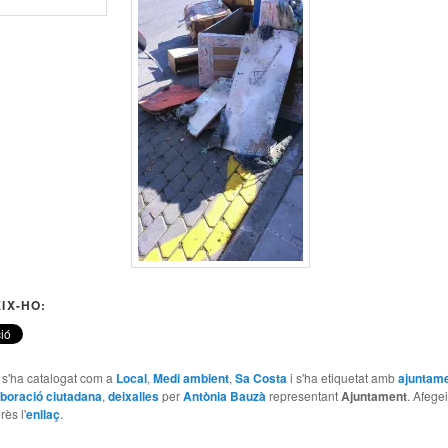
IX-HO:
e s'ha catalogat com a
Local
,
Medi ambient
,
Sa Costa
i s'ha etiquetat amb
ajuntame
aboració ciutadana
,
deixalles
per
Antònia Bauzà
representant
Ajuntament
. Afegei
rès l'
enllaç
.