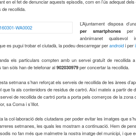
ant en el fet de denunciar aquests episodis, com en l’ús adequat dels
s de recollida.
L’Ajuntament disposa d’u
per smartphones
per d
anònimanet qualsevol i
que es pugui trobar el ciutadà, la podeu descarregar per
android
i per
i
anda els particulars compten amb un servei gratuït de recollida a
s tan sòls han de telefonar al
902030979
per concertar la recollida.
sta setmana s’han reforçat els serveis de recollida de les àrees d’ap
l que fa als contenidors de residus de cartró. Així mateix a partir de di
el servei de recollida de cartró porta a porta pels comerços de la zona
or, sa Coma i s’Illot.
a la col·laboració dels ciutadans per poder evitar les imatges que s’h
arreres setmanes, les quals les mostram a continuació. Hem de pen
sodis no fan més que malmetre la nostra imatge del municipi, i que 