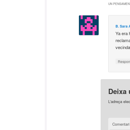
UN PENSAMENT
B. Sara 
Ya era 
reclama
vecinda
Respo
Deixa 
L'adreça elec
Comentar