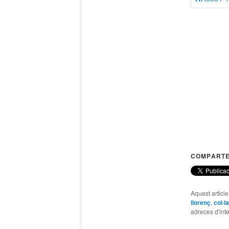
COMPARTE
Aquest articl
llorenç
,
col·l
adreces d'inte