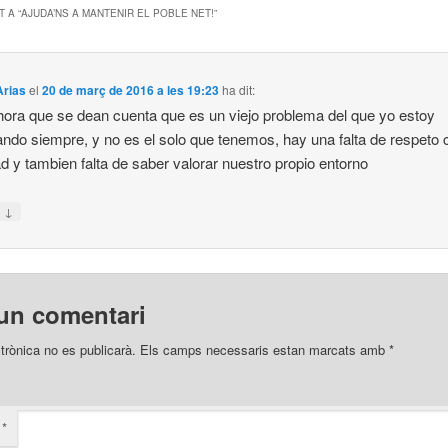
 A “
AJUDA’NS A MANTENIR EL POBLE NET!
”
Arias
el
20 de març de 2016 a les 19:23
ha dit:
hora que se dean cuenta que es un viejo problema del que yo estoy
ndo siempre, y no es el solo que tenemos, hay una falta de respeto 
d y tambien falta de saber valorar nuestro propio entorno
↓
n
un comentari
trònica no es publicarà.
Els camps necessaris estan marcats amb
*
i
*