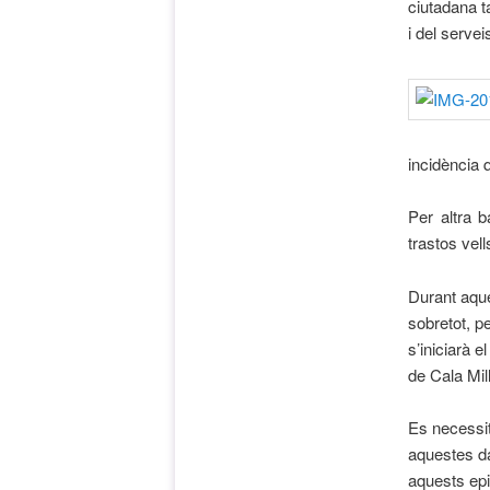
ciutadana t
i del servei
incidència 
Per altra b
trastos vell
Durant aque
sobretot, pe
s’iniciarà 
de Cala Mill
Es necessit
aquestes d
aquests epi