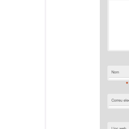
Nom
*
Correu ele
Lloc web