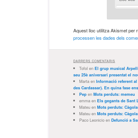
Aquest lloc utilitza Akismet per
processen les dades dels comen
DARRERS COMENTARIS
Tofol
en
El grup musical Arpel
seu 25è aniversari presentat el
Marta
en
Informació referent al
des Cardassar). En quina fase e
Pep
en
Mots perduts: memeu
emma
en
Els gegants de Sant 
Mateu
en
Mots perduts: Càgol
Mateu
en
Mots perduts: Càgol
Paco Leonicio
en
Defunció a Sa