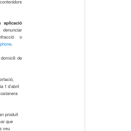
 contenidors
na
aplicació
enunciar
nfracció o
phone
.
 domicili de
ortació,
a 1 d’abril
 costanera
an produït
sar que
es veu