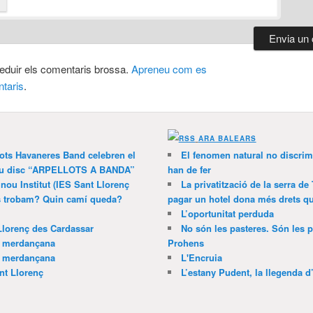
 reduir els comentaris brossa.
Apreneu com es
taris
.
ARA BALEARS
lots Havaneres Band celebren el
El fenomen natural no discrim
 nou disc “ARPELLOTS A BANDA”
han de fer
 nou Institut (IES Sant Llorenç
La privatització de la serra de
ns trobam? Quin camí queda?
pagar un hotel dona més drets que
L’oportunitat perduda
Llorenç des Cardassar
No són les pasteres. Són les p
a merdançana
Prohens
a merdançana
L'Encruia
nt Llorenç
L’estany Pudent, la llegenda d