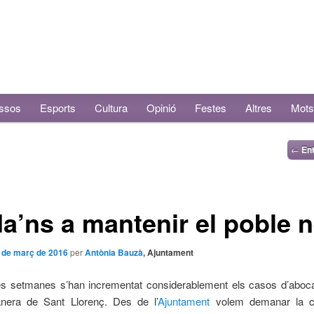
ssos
Esports
Cultura
Opinió
Festes
Altres
Mots
←
Ent
a’ns a mantenir el poble n
 de març de 2016
per
Antònia Bauzà
, Ajuntament
es setmanes s’han incrementat considerablement els casos d’aboc
nera de Sant Llorenç. Des de l’
Ajuntament
volem demanar la co