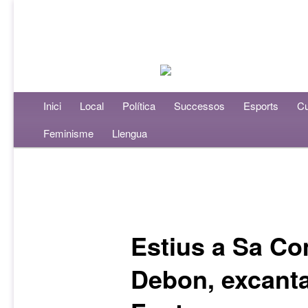
Menú principal
Inici
Aneu al contingut principal
Aneu al contingut secundari
Local
Política
Successos
Esports
Cu
Feminisme
Llengua
Navegació per les entrades
Estius a Sa C
Debon, excanta