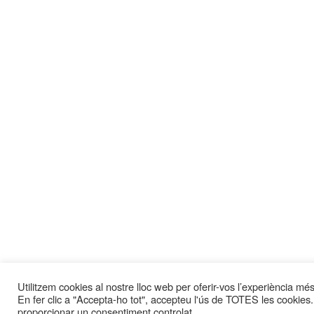
Utilitzem cookies al nostre lloc web per oferir-vos l’experiència més 
En fer clic a "Accepta-ho tot", accepteu l'ús de TOTES les cookies.
proporcionar un consentiment controlat.