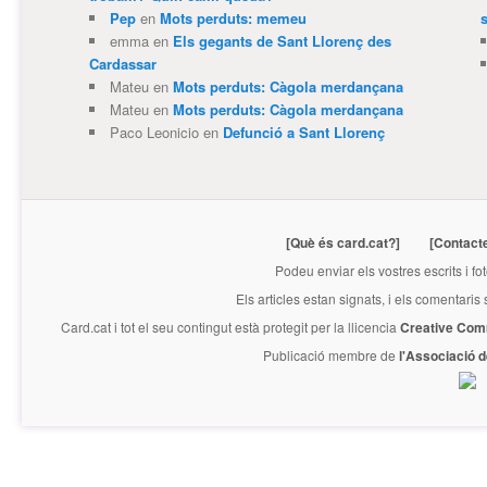
Pep
en
Mots perduts: memeu
emma
en
Els gegants de Sant Llorenç des
Cardassar
Mateu
en
Mots perduts: Càgola merdançana
Mateu
en
Mots perduts: Càgola merdançana
Paco Leonicio
en
Defunció a Sant Llorenç
[Què és card.cat?]
[Contact
Podeu enviar els vostres escrits i fo
Els articles estan signats, i els comentaris
Card.cat
i tot el seu contingut està protegit per la llicencia
Creative Com
Publicació membre de
l'Associació 