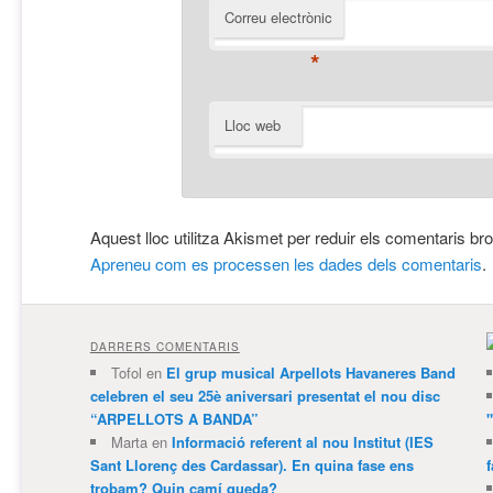
Correu electrònic
*
Lloc web
Aquest lloc utilitza Akismet per reduir els comentaris br
Apreneu com es processen les dades dels comentaris
.
DARRERS COMENTARIS
Tofol
en
El grup musical Arpellots Havaneres Band
celebren el seu 25è aniversari presentat el nou disc
“ARPELLOTS A BANDA”
Marta
en
Informació referent al nou Institut (IES
Sant Llorenç des Cardassar). En quina fase ens
trobam? Quin camí queda?