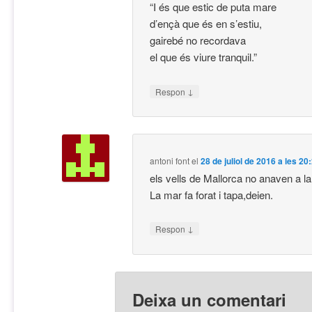
“I és que estic de puta mare
d’ençà que és en s’estiu,
gairebé no recordava
el que és viure tranquil.”
↓
Respon
antoni font
el
28 de juliol de 2016 a les 20
els vells de Mallorca no anaven a l
La mar fa forat i tapa,deien.
↓
Respon
Deixa un comentari