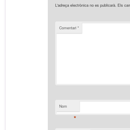
L'adreça electrònica no es publicarà.
Els ca
Comentari
*
Nom
*