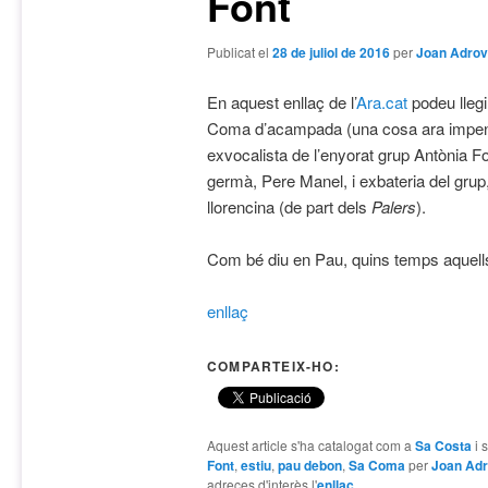
Font
Publicat el
28 de juliol de 2016
per
Joan Adrov
En aquest enllaç de l’
Ara.cat
podeu llegi
Coma d’acampada (una cosa ara impensa
exvocalista de l’enyorat grup Antònia Fo
germà, Pere Manel, i exbateria del gru
llorencina (de part dels
Palers
).
Com bé diu en Pau, quins temps aque
enllaç
COMPARTEIX-HO:
Aquest article s'ha catalogat com a
Sa Costa
i 
Font
,
estiu
,
pau debon
,
Sa Coma
per
Joan Adr
adreces d'interès l'
enllaç
.