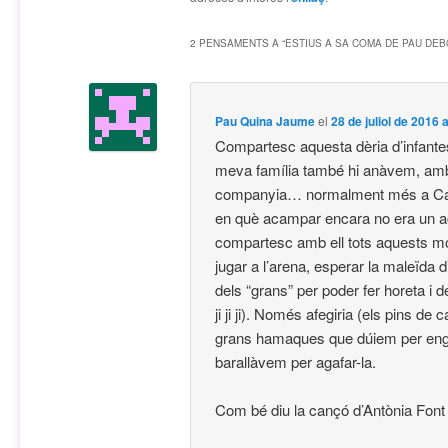
2 PENSAMENTS A “
ESTIUS A SA COMA DE PAU DEB
Pau Quina Jaume
el
28 de juliol de 2016 
Compartesc aquesta dèria d’infante
meva família també hi anàvem, amb
companyia… normalment més a Cala
en què acampar encara no era un acte
compartesc amb ell tots aquests m
jugar a l’arena, esperar la maleïda d
dels “grans” per poder fer horeta i
ji ji ji). Només afegiria (els pins de
grans hamaques que dúiem per eng
barallàvem per agafar-la.
Com bé diu la cançó d’Antònia Font (