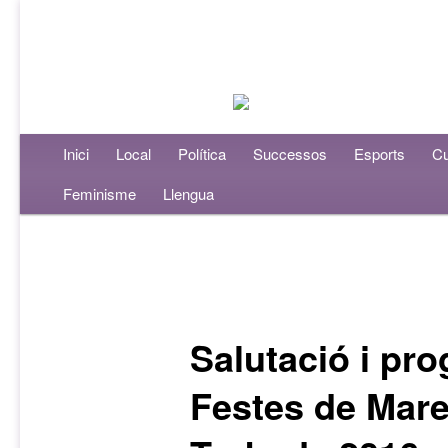
Menú principal
Inici
Aneu al contingut principal
Aneu al contingut secundari
Local
Política
Successos
Esports
Cu
Feminisme
Llengua
Navegació per les entrades
Salutació i pr
Festes de Mar