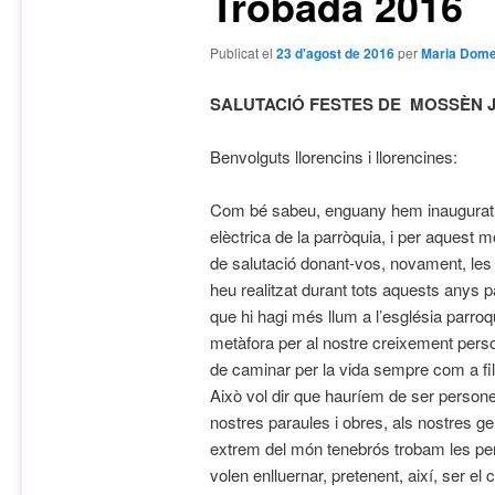
Trobada 2016
Publicat el
23 d'agost de 2016
per
Maria Dom
SALUTACIÓ FESTES DE MOSSÈN 
Benvolguts llorencins i llorencines:
Com bé sabeu, enguany hem inaugurat la
elèctrica de la parròquia, i per aquest 
de salutació donant-vos, novament, les
heu realitzat durant tots aquests anys 
que hi hagi més llum a l’església parroq
metàfora per al nostre creixement pers
de caminar per la vida sempre com a fill
Això vol dir que hauríem de ser persone
nostres paraules i obres, als nostres ge
extrem del món tenebrós trobam les per
volen enlluernar, pretenent, així, ser el 