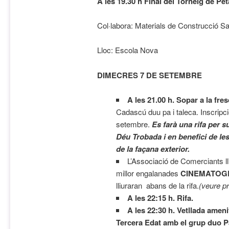
A les 19.30 h Final del Torneig de Pe
Col·labora: Materials de Construcció S
Lloc: Escola Nova
DIMECRES 7 DE SETEMBRE
A les 21.00 h. Sopar a la fre
Cadascú duu pa i taleca. Inscripci
setembre.
Es farà una rifa per s
Déu Trobada i en benefici de les
de la façana exterior.
L’Associació de Comerciants ll
millor engalanades
CINEMATOG
lliuraran abans de la rifa.
(veure p
A les 22:15 h. Rifa.
A les 22:30 h. Vetllada ameni
Tercera Edat amb el grup duo P