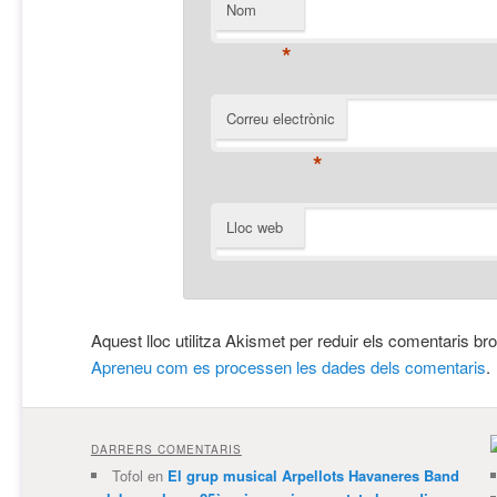
Nom
*
Correu electrònic
*
Lloc web
Aquest lloc utilitza Akismet per reduir els comentaris br
Apreneu com es processen les dades dels comentaris
.
DARRERS COMENTARIS
Tofol
en
El grup musical Arpellots Havaneres Band