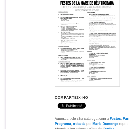
COMPARTEIX-HO:
Aquest article s'ha catalogat com a
Festes
,
Par
Programa
,
trobada
per
Maria Domenge
repre
Afegeix a les adreces d'interès l'
enllaç
.