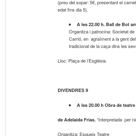
(preu del sopar: 5€, presentant el carnet
edat fins dia 5).
A les 22.00 h.
Ball de Bot
am
Organitza i patrocina: Societat d
Carrió, en agraïment a la gent del 
tradicional de la caça dins les se
Lloc: Plaça de l’Església.
DIVENDRES 9
A les 20.00 h Obra de teatre
de Adelaida Frias.
“Interpretada per ni
Organitza: Esqueix Teatre