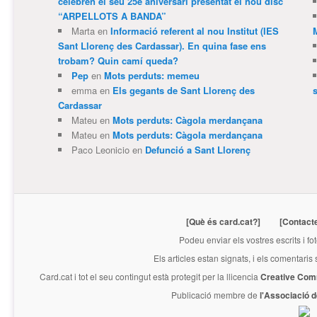
celebren el seu 25è aniversari presentat el nou disc
“ARPELLOTS A BANDA”
Marta
en
Informació referent al nou Institut (IES
Sant Llorenç des Cardassar). En quina fase ens
trobam? Quin camí queda?
Pep
en
Mots perduts: memeu
emma
en
Els gegants de Sant Llorenç des
Cardassar
Mateu
en
Mots perduts: Càgola merdançana
Mateu
en
Mots perduts: Càgola merdançana
Paco Leonicio
en
Defunció a Sant Llorenç
[Què és card.cat?]
[Contact
Podeu enviar els vostres escrits i fo
Els articles estan signats, i els comentaris
Card.cat
i tot el seu contingut està protegit per la llicencia
Creative Com
Publicació membre de
l'Associació 