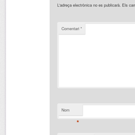
L'adreça electrònica no es publicarà.
Els ca
Comentari
*
Nom
*