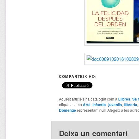
COMPARTEIX-HO:
Aquest article s'ha catalogat com a
Llibres
,
Sa 
etiquetat amb
Artà
,
infantils
,
juvenils
,
llibreria
,
Domenge
representant
null
. Afegeix a les adrec
Deixa un comentari