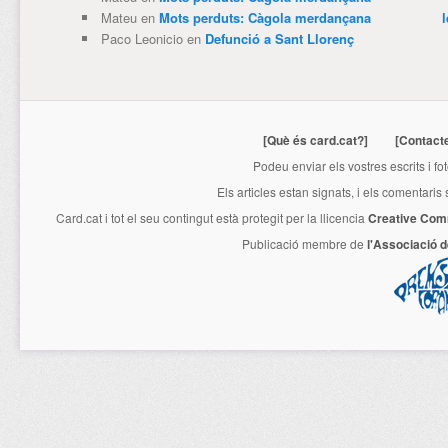
Mateu
en
Mots perduts: Càgola merdançana
Paco Leonicio
en
Defunció a Sant Llorenç
[Què és card.cat?]
[Contact
Podeu enviar els vostres escrits i fo
Els articles estan signats, i els comentaris
Card.cat
i tot el seu contingut està protegit per la llicencia
Creative Com
Publicació membre de
l'Associació 