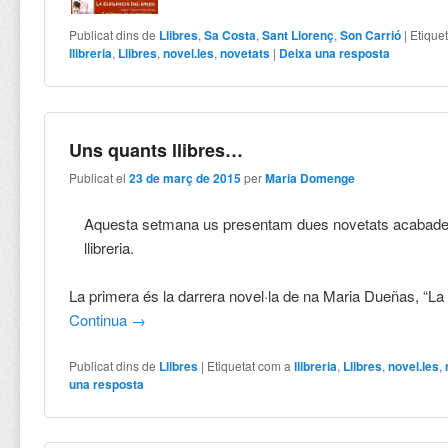
Publicat dins de
Llibres
,
Sa Costa
,
Sant Llorenç
,
Son Carrió
|
Etique
llibreria
,
Llibres
,
novel.les
,
novetats
|
Deixa una resposta
Uns quants llibres…
Publicat el
23 de març de 2015
per
Maria Domenge
Aquesta setmana us presentam dues novetats acabades 
llibreria.
La primera és la darrera novel·la de na Maria Dueñas, “L
Continua
→
Publicat dins de
Llibres
|
Etiquetat com a
llibreria
,
Llibres
,
novel.les
,
una resposta