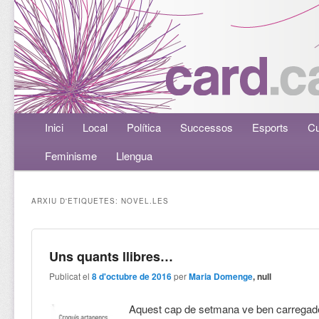
Menú principal
Inici
Aneu al contingut principal
Aneu al contingut secundari
Local
Política
Successos
Esports
Cu
Feminisme
Llengua
ARXIU D'ETIQUETES:
NOVEL.LES
Uns quants llibres…
Publicat el
8 d'octubre de 2016
per
Maria Domenge
, null
Aquest cap de setmana ve ben carregad