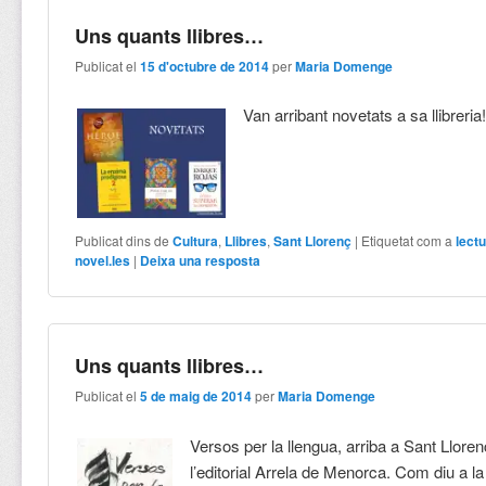
Uns quants llibres…
Publicat el
15 d'octubre de 2014
per
Maria Domenge
Van arribant novetats a sa llibreria
Publicat dins de
Cultura
,
Llibres
,
Sant Llorenç
|
Etiquetat com a
lect
novel.les
|
Deixa una resposta
Uns quants llibres…
Publicat el
5 de maig de 2014
per
Maria Domenge
Versos per la llengua, arriba a Sant Llore
l’editorial Arrela de Menorca. Com diu a la