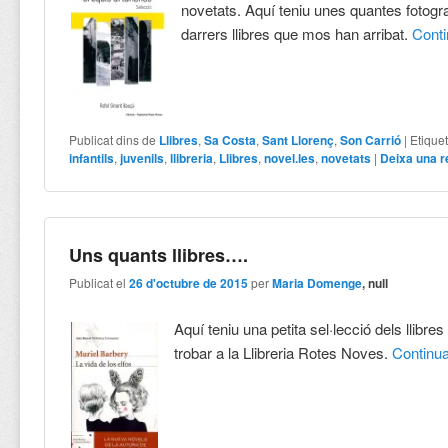
novetats. Aquí teniu unes quantes fotogra
darrers llibres que mos han arribat.
Cont
Publicat dins de
Llibres
,
Sa Costa
,
Sant Llorenç
,
Son Carrió
|
Etique
infantils
,
juvenils
,
llibreria
,
Llibres
,
novel.les
,
novetats
|
Deixa una 
Uns quants llibres….
Publicat el
26 d'octubre de 2015
per
Maria Domenge
, null
Aquí teniu una petita sel·lecció dels llibr
trobar a la Llibreria Rotes Noves.
Continu