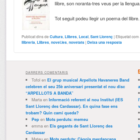
llibre, son noranta-tres veus per la llengua
Tot seguit podeu llegir un poema del llibre
Publicat dins de
Cultura
,
Llibres
,
Local
,
Sant Llorenç
|
Etiquetat com
llibreria
,
Llibres
,
novel.les
,
novetats
|
Deixa una resposta
DARRERS COMENTARIS
Tofol
en
El grup musical Arpellots Havaneres Band
celebren el seu 25è aniversari presentat el nou disc
“ARPELLOTS A BANDA”
Marta
en
Informació referent al nou Institut (IES
Sant Llorenç des Cardassar). En quina fase ens
v
trobam? Quin camí queda?
Pep
en
Mots perduts: memeu
emma
en
Els gegants de Sant Llorenç des
Cardassar
Mateu
en
Mots perduts: Càgola merdançana