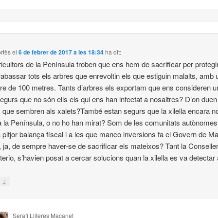
rtès
el
6 de febrer de 2017 a les 18:34
ha dit:
gricultors de la Península troben que ens hem de sacrificar per protegir
arrabassar tots els arbres que enrevoltin els que estiguin malalts, amb 
re de 100 metres. Tants d’arbres els exportam que ens consideren un
egurs que no són ells els qui ens han infectat a nosaltres? D’on duen
s que sembren als xalets?També estan segurs que la xilella encara n
 a la Península, o no ho han mirat? Som de les comunitats autònome
a pitjor balança fiscal i a les que manco inversions fa el Govern de Ma
, ja, de sempre haver-se de sacrificar els mateixos? Tant la Conselle
terio, s’havien posat a cercar solucions quan la xilella es va detectar a
↓
n
Serafí Lliteres Maçanet