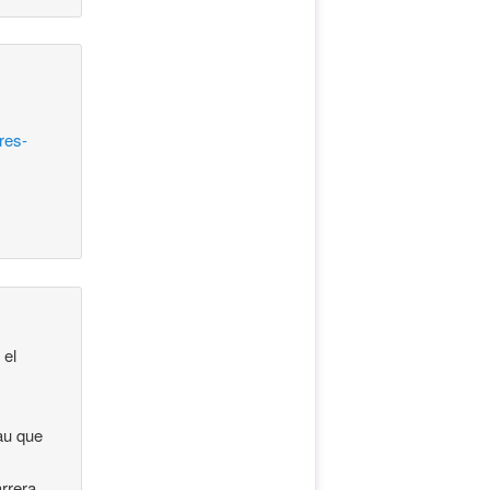
res-
 el
dau que
arrera