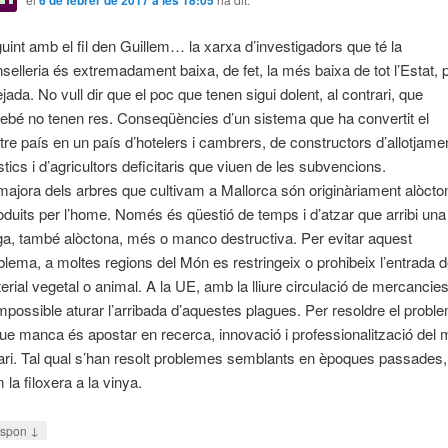
uint amb el fil den Guillem… la xarxa d’investigadors que té la
selleria és extremadament baixa, de fet, la més baixa de tot l’Estat, 
ejada. No vull dir que el poc que tenen sigui dolent, al contrari, que
rebé no tenen res. Conseqüències d’un sistema que ha convertit el
tre país en un país d’hotelers i cambrers, de constructors d’allotjame
ístics i d’agricultors deficitaris que viuen de les subvencions.
majora dels arbres que cultivam a Mallorca són originàriament alòcto
roduits per l’home. Només és qüestió de temps i d’atzar que arribi una
ga, també alòctona, més o manco destructiva. Per evitar aquest
blema, a moltes regions del Món es restringeix o prohibeix l’entrada 
erial vegetal o animal. A la UE, amb la lliure circulació de mercancies
impossible aturar l’arribada d’aquestes plagues. Per resoldre el probl
que manca és apostar en recerca, innovació i professionalització del
ari. Tal qual s’han resolt problemes semblants en èpoques passades,
 la filoxera a la vinya.
↓
spon