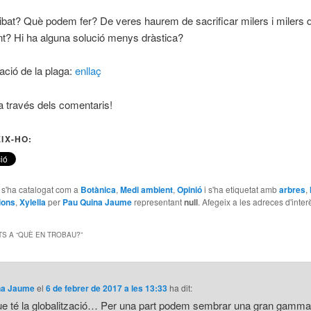
bat? Què podem fer? De veres haurem de sacrificar milers i milers d
t? Hi ha alguna solució menys dràstica?
ció de la plaga:
enllaç
 través dels comentaris!
IX-HO:
e s'ha catalogat com a
Botànica
,
Medi ambient
,
Opinió
i s'ha etiquetat amb
arbres
,
ions
,
Xylella
per
Pau Quina Jaume
representant
null
. Afegeix a les adreces d'interè
S A “
QUÈ EN TROBAU?
”
na Jaume
el
6 de febrer de 2017 a les 13:33
ha dit:
ue té la globalització… Per una part podem sembrar una gran gamm