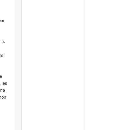
per
nts
ns,
de
, es
ema
 món