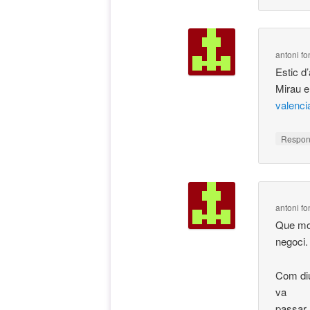
antoni fo
Estic d
Mirau el
valenci
Respo
antoni fo
Que mos
negoci.
Com diu
va
passar 