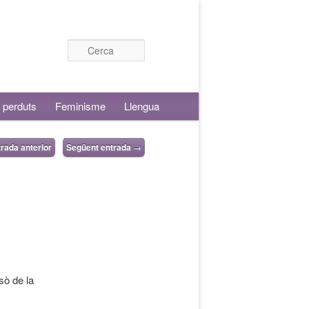
Cerca
 perduts
Feminisme
Llengua
rada anterior
Següent entrada
→
sò de la