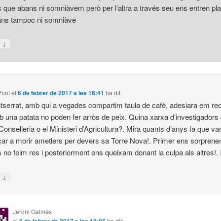
s que abans ni somniàvem però per l’altra a través seu ens entren pl
ans tampoc ni somniàve
↓
n
Pont
el
6 de febrer de 2017 a les 16:41
ha dit:
serrat, amb qui a vegades compartim taula de cafè, adesiara em re
 una patata no poden fer arròs de peix. Quina xarxa d’investigadors
 Conselleria o el Ministeri d’Agricultura?. Mira quants d’anys fa que va
r a morir ametlers per devers sa Torre Nova!. Primer ens sorprene
 no feim res i posteriorment ens queixam donant la culpa als altres!. 
↓
n
Jeroni Galmés
el
6 de febrer de 2017 a les 18:05
ha dit: