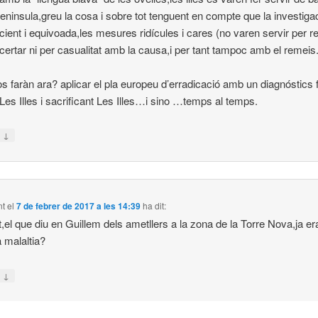
Peninsula,greu la cosa i sobre tot tenguent en compte que la investiga
icient i equivoada,les mesures ridícules i cares (no varen servir per r
certar ni per casualitat amb la causa,i per tant tampoc amb el remeis
 faràn ara? aplicar el pla europeu d’erradicació amb un diagnóstics 
 Les Illes i sacrificant Les Illes…i sino …temps al temps.
↓
n
nt
el
7 de febrer de 2017 a les 14:39
ha dit:
t,el que diu en Guillem dels ametllers a la zona de la Torre Nova,ja er
 malaltia?
↓
n