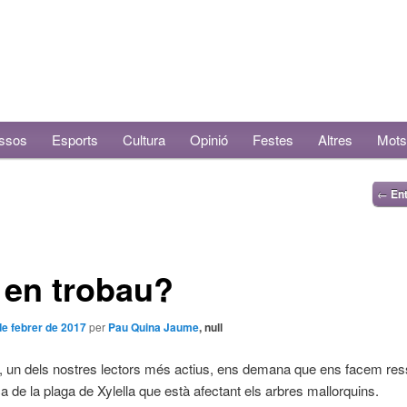
ssos
Esports
Cultura
Opinió
Festes
Altres
Mots
←
Ent
 en trobau?
de febrer de 2017
per
Pau Quina Jaume
, null
, un dels nostres lectors més actius, ens demana que ens facem res
a de la plaga de Xylella que està afectant els arbres mallorquins.