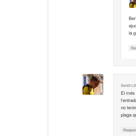
Ben
aju
la 
Re
Serafí Ll
El més 
l’entrad
no teni
plaga q
Respo