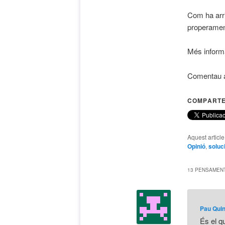
Com ha arri
properamen
Més informa
Comentau a
COMPARTE
Aquest articl
Opinió
,
soluc
13 PENSAMENT
Pau Qui
És el q