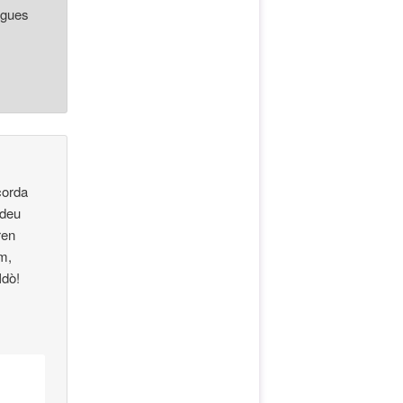
agues
corda
 deu
ren
m,
Idò!