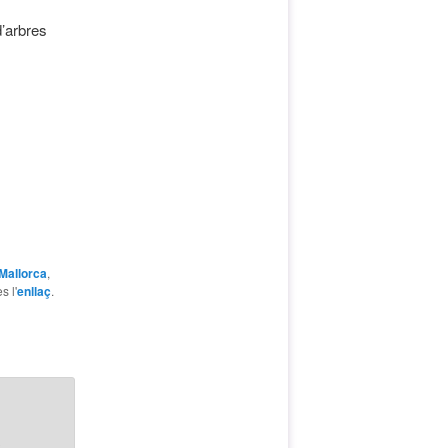
’arbres
Mallorca
,
s l'
enllaç
.
a