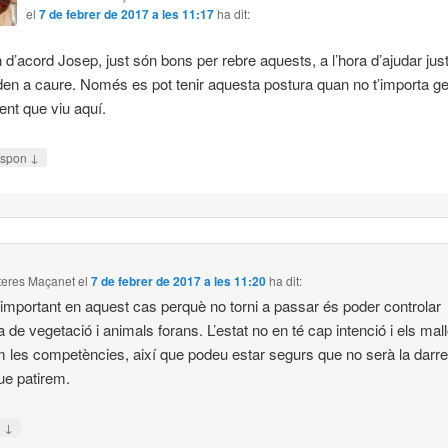
el
7 de febrer de 2017 a les 11:17
ha dit:
 d’acord Josep, just són bons per rebre aquests, a l’hora d’ajudar jus
den a caure. Només es pot tenir aquesta postura quan no t’importa g
gent que viu aquí.
↓
spon
iteres Maçanet
el
7 de febrer de 2017 a les 11:20
ha dit:
important en aquest cas perquè no torni a passar és poder controlar
a de vegetació i animals forans. L’estat no en té cap intenció i els mal
m les competències, així que podeu estar segurs que no serà la darre
ue patirem.
↓
n