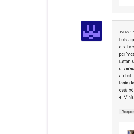
Josep Co
I els a
ells i 
perímet
Estan s
olivere
arribat
tenim l
està bé
el Minis
Respo