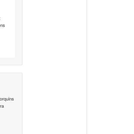
t
ens
lorquins
ra