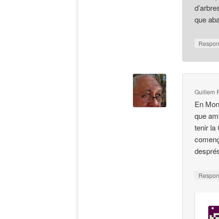
d’arbre
que ab
Respo
Guillem 
En Mont
que amb
tenir la
comença
després
Respo