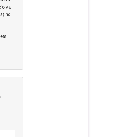
cio va
es),no
.
fets
a