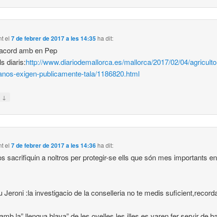
nt
el
7 de febrer de 2017 a les 14:35
ha dit:
’acord amb en Pep
s diaris:
http://www.diariodemallorca.es/mallorca/2017/02/04/agriculto
anos-exigen-publicamente-tala/1186820.html
↓
n
nt
el
7 de febrer de 2017 a les 14:36
ha dit:
 sacrifiquin a noltros per protegir-se ells que són mes importants en
 Jeroni :la investigacio de la conselleria no te medis suficient,recor
amb la” llengua blava” de les ovelles,les illes es varen fer servir de b