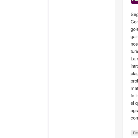
Seg
Con
gol
gai
nos
tur
La 
int
pla
pro
mat
fa 
el 
agr
com
Re