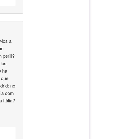
-los a
un
 perill?
 les
o ha
s que
drid: no
ria com
 Itàlia?