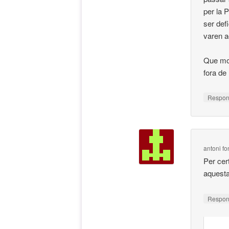
per la 
ser def
varen a
Que mos
fora de
Respo
antoni fo
Per cer
aquesta
Respo