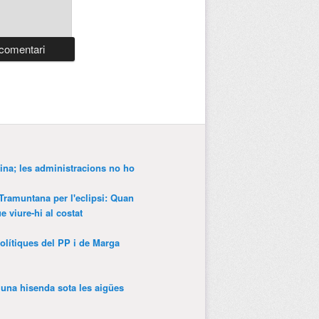
ina; les administracions no ho
 Tramuntana per l'eclipsi: Quan
 viure-hi al costat
olítiques del PP i de Marga
’una hisenda sota les aigües