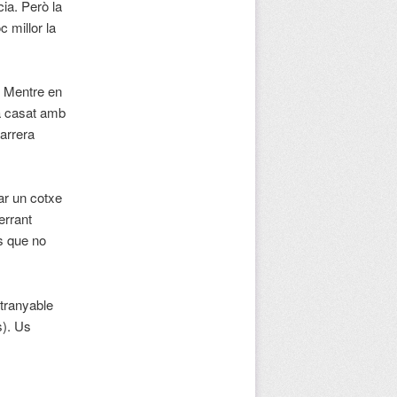
cia. Però la
 millor la
. Mentre en
à casat amb
arrera
ar un cotxe
errant
s que no
ntranyable
s). Us