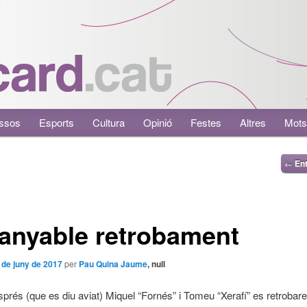
ssos
Esports
Cultura
Opinió
Festes
Altres
Mots
←
Ent
anyable retrobament
 de juny de 2017
per
Pau Quina Jaume
, null
prés (que es diu aviat) Miquel “Fornés” i Tomeu “Xerafí” es retrobare