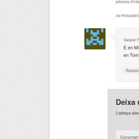
adreces d'inte
UN PENSAMENT
Gaspar 
E en Mi
en Tome
Respo
Deixa 
L'adreça elec
Comentar