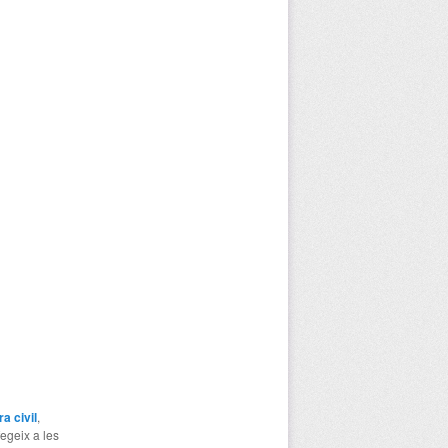
a civil
,
fegeix a les