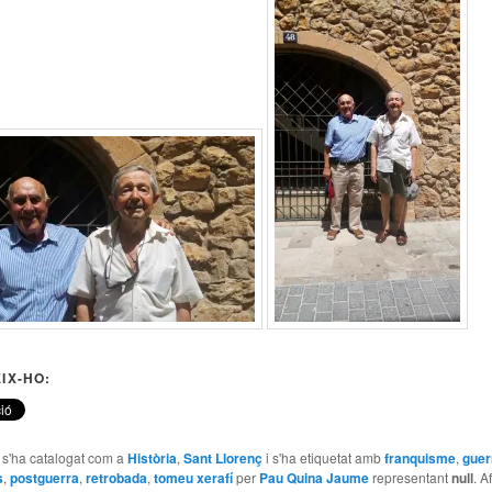
IX-HO:
e s'ha catalogat com a
Història
,
Sant Llorenç
i s'ha etiquetat amb
franquisme
,
guerr
s
,
postguerra
,
retrobada
,
tomeu xerafí
per
Pau Quina Jaume
representant
null
. A