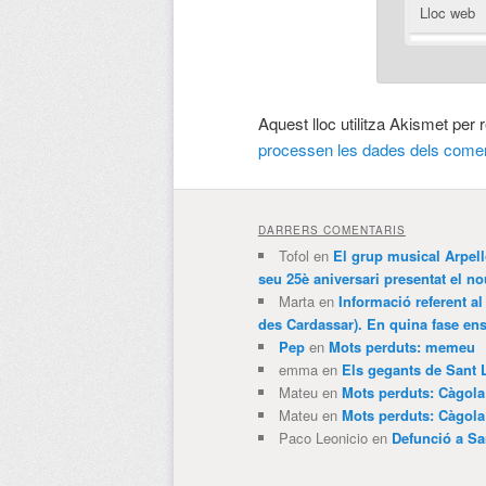
Lloc web
Aquest lloc utilitza Akismet per
processen les dades dels comen
DARRERS COMENTARIS
Tofol
en
El grup musical Arpel
seu 25è aniversari presentat el
Marta
en
Informació referent al
des Cardassar). En quina fase e
Pep
en
Mots perduts: memeu
emma
en
Els gegants de Sant 
Mateu
en
Mots perduts: Càgol
Mateu
en
Mots perduts: Càgol
Paco Leonicio
en
Defunció a Sa