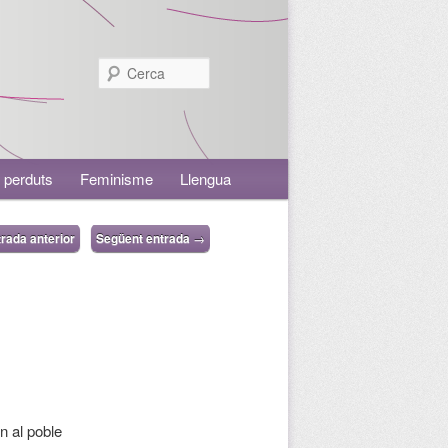
Cerca
 perduts
Feminisme
Llengua
rada anterior
Següent entrada
→
n al poble