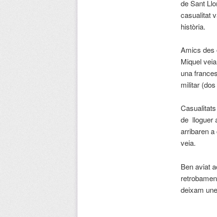
de Sant Llo
casualitat 
història.
Amics des d
Miquel veia
una frances
militar (do
Casualitats
de lloguer 
arribaren a
veia.
Ben aviat a
retrobament
deixam une