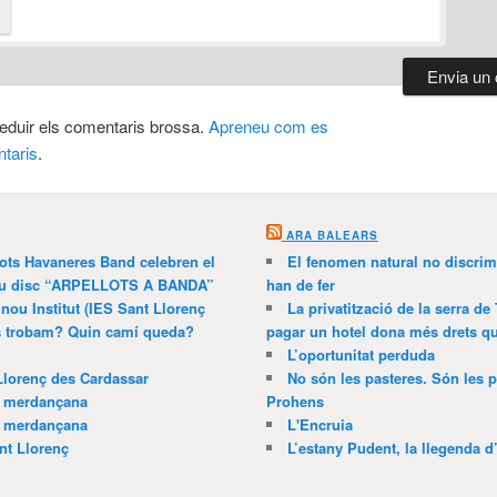
 reduir els comentaris brossa.
Apreneu com es
taris
.
ARA BALEARS
lots Havaneres Band celebren el
El fenomen natural no discrim
 nou disc “ARPELLOTS A BANDA”
han de fer
 nou Institut (IES Sant Llorenç
La privatització de la serra de
ns trobam? Quin camí queda?
pagar un hotel dona més drets que
L’oportunitat perduda
Llorenç des Cardassar
No són les pasteres. Són les p
a merdançana
Prohens
a merdançana
L'Encruia
nt Llorenç
L’estany Pudent, la llegenda d