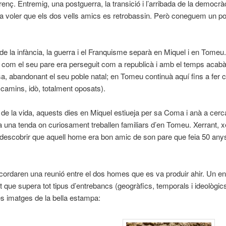
renç. Entremig, una postguerra, la transició i l’arribada de la democrà
va voler que els dos vells amics es retrobassin. Però coneguem un poc
e la infància, la guerra i el Franquisme separà en Miquel i en Tomeu
 com el seu pare era perseguit com a republicà i amb el temps acab
a, abandonant el seu poble natal; en Tomeu continuà aquí fins a fer c
s camins, idò, totalment oposats).
 de la vida, aquests dies en Miquel estiueja per sa Coma i anà a cerc
a una tenda on curiosament treballen familiars d’en Tomeu. Xerrant, x
 descobrir que aquell home era bon amic de son pare que feia 50 any
cordaren una reunió entre el dos homes que es va produir ahir. Un e
 que supera tot tipus d’entrebancs (geogràfics, temporals i ideològic
s imatges de la bella estampa: