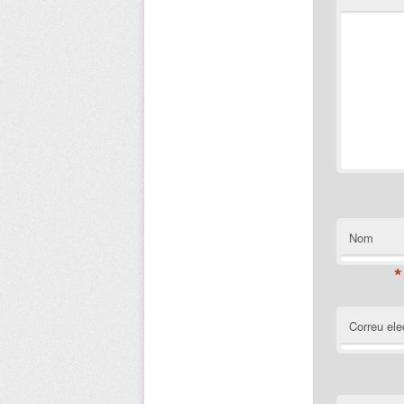
Nom
*
Correu ele