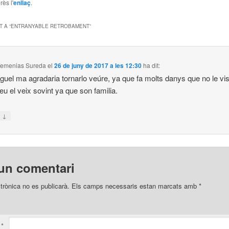
rès l'
enllaç
.
 A “
ENTRANYABLE RETROBAMENT
”
Femenias Sureda
el
26 de juny de 2017 a les 12:30
ha dit:
guel ma agradaria tornarlo veúre, ya que fa molts danys que no le vis
u el veix sovint ya que son familia.
↓
n
un comentari
trònica no es publicarà.
Els camps necessaris estan marcats amb
*
i
*