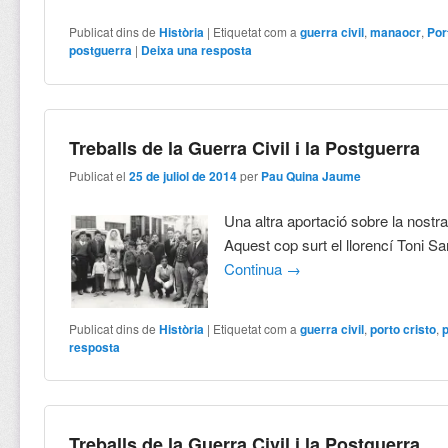
Publicat dins de
Història
|
Etiquetat com a
guerra civil
,
manaocr
,
Por
postguerra
|
Deixa una resposta
Treballs de la Guerra Civil i la Postguerra
Publicat el
25 de juliol de 2014
per
Pau Quina Jaume
Una altra aportació sobre la nostra 
Aquest cop surt el llorencí Toni S
Continua
→
Publicat dins de
Història
|
Etiquetat com a
guerra civil
,
porto cristo
,
resposta
Treballs de la Guerra Civil i la Postguerra