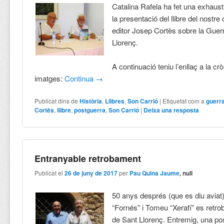
Catalina Rafela ha fet una exhaust
la presentació del llibre del nostre
editor Josep Cortès sobre la Guerr
Llorenç.
A continuació teniu l’enllaç a la cr
imatges:
Continua
→
Publicat dins de
Història
,
Llibres
,
Son Carrió
|
Etiquetat com a
guerra
Cortès
,
llibre
,
postguerra
,
Son Carrió
|
Deixa una resposta
Entranyable retrobament
Publicat el
26 de juny de 2017
per
Pau Quina Jaume
, null
50 anys després (que es diu aviat
“Fornés” i Tomeu “Xerafí” es retro
de Sant Llorenç. Entremig, una pos