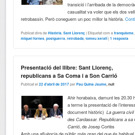
transició i l’arribada de la democrà
casualitat va voler que els dos ve
retrobassin. Però coneguem un poc millor la història.
Cont
Publicat dins de
Història
,
Sant Llorenç
|
Etiquetat com a
franquisme
miquel fornes
,
postguerra
,
retrobada
,
tomeu xerafí
|
1
resposta
Presentació del llibre: Sant Llorenç,
republicans a Sa Coma i a Son Carrió
Publicat el
22 d'abril de 2017
per
Pau Quina Jaume
, null
Ahir horabaixa, damunt les 20.30 
a terme la presentació de l’interessa
document històric)
La guerra civil
des Cardassar. Republicans a sa
Carrió
, de Josep Cortès
Amb una afluència de públic més gran del que és habitual 