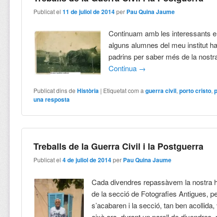
Publicat el
11 de juliol de 2014
per
Pau Quina Jaume
Continuam amb les interessants e
alguns alumnes del meu institut ha
padrins per saber més de la nostra
Continua
→
Publicat dins de
Història
|
Etiquetat com a
guerra civil
,
porto cristo
,
una resposta
Treballs de la Guerra Civil i la Postguerra
Publicat el
4 de juliol de 2014
per
Pau Quina Jaume
Cada divendres repassàvem la nostra hi
de la secció de Fotografies Antigues, p
s’acabaren i la secció, tan ben acollida,
això ara, durant un parell de divendres,