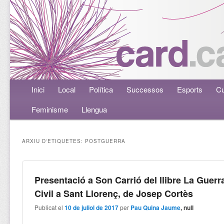
Menú principal
Inici
Aneu al contingut principal
Aneu al contingut secundari
Local
Política
Successos
Esports
Cu
Feminisme
Llengua
ARXIU D'ETIQUETES:
POSTGUERRA
Presentació a Son Carrió del llibre La Guerr
Civil a Sant Llorenç, de Josep Cortès
Publicat el
10 de juliol de 2017
per
Pau Quina Jaume
, null