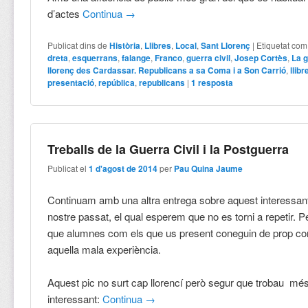
d’actes
Continua
→
Publicat dins de
Història
,
Llibres
,
Local
,
Sant Llorenç
|
Etiquetat com
dreta
,
esquerrans
,
falange
,
Franco
,
guerra civil
,
Josep Cortès
,
La g
llorenç des Cardassar. Republicans a sa Coma i a Son Carrió
,
llibr
presentació
,
república
,
republicans
|
1
resposta
Treballs de la Guerra Civil i la Postguerra
Publicat el
1 d'agost de 2014
per
Pau Quina Jaume
Continuam amb una altra entrega sobre aquest interessan
nostre passat, el qual esperem que no es torni a repetir. P
que alumnes com els que us present coneguin de prop co
aquella mala experiència.
Aquest pic no surt cap llorencí però segur que trobau mé
interessant:
Continua
→