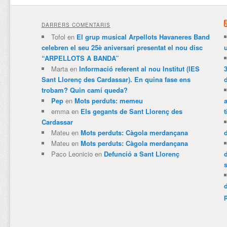
DARRERS COMENTARIS
Tofol
en
El grup musical Arpellots Havaneres Band
celebren el seu 25è aniversari presentat el nou disc
“ARPELLOTS A BANDA”
Marta
en
Informació referent al nou Institut (IES
3
Sant Llorenç des Cardassar). En quina fase ens
trobam? Quin camí queda?
Pep
en
Mots perduts: memeu
emma
en
Els gegants de Sant Llorenç des
t
Cardassar
Mateu
en
Mots perduts: Càgola merdançana
Mateu
en
Mots perduts: Càgola merdançana
Paco Leonicio
en
Defunció a Sant Llorenç
p