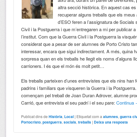
altra secció històrica. En aquest cas es
recuperar alguns treballs que els meus
d’ESO feren a l’assignatura de Socials 
Civil i la Postguerra i que m’entregaren a mi per publicar a 
l’institut. Com que la Guerra Civil i la Postguerra la visqué
considerat que a pesar de ser alumnes de Porto Cristo t
interessar, encara que sigui indirectament. A més, quina 
sorpresa quan en els treballs he llegit els noms d’alguns ll
carrioners. I és que el món és molt petit…
Els treballs parteixen d’unes entrevistes que els nins han 
padrins i familiars que visqueren la Guerra i la Postguerra.
començam pel treball de Joan Duran Adrover, alumne pr
Carrió, que entrevista el seu padrí i el seu pare:
Continua
Publicat dins de
Història
,
Local
|
Etiquetat com a
alumnes
,
guerra civ
Portocristo
,
postguerra
,
socials
,
treballs
|
Deixa una resposta