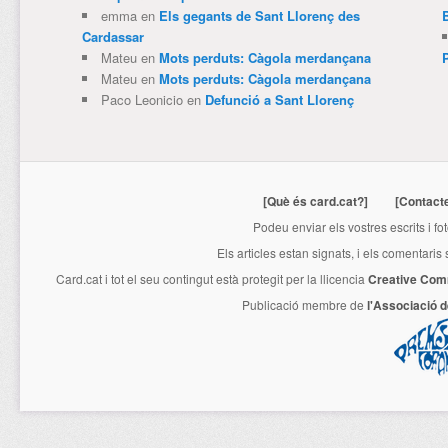
emma
en
Els gegants de Sant Llorenç des
Cardassar
Mateu
en
Mots perduts: Càgola merdançana
Mateu
en
Mots perduts: Càgola merdançana
Paco Leonicio
en
Defunció a Sant Llorenç
[Què és card.cat?]
[Contact
Podeu enviar els vostres escrits i fo
Els articles estan signats, i els comentaris
Card.cat
i tot el seu contingut està protegit per la llicencia
Creative Com
Publicació membre de
l'Associació 