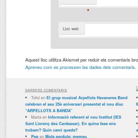
*
Lloc web
Aquest lloc utilitza Akismet per reduir els comentaris br
Apreneu com es processen les dades dels comentaris
.
DARRERS COMENTARIS
Tofol
en
El grup musical Arpellots Havaneres Band
celebren el seu 25è aniversari presentat el nou disc
“ARPELLOTS A BANDA”
Marta
en
Informació referent al nou Institut (IES
Sant Llorenç des Cardassar). En quina fase ens
trobam? Quin camí queda?
Pep
en
Mots perduts: memeu