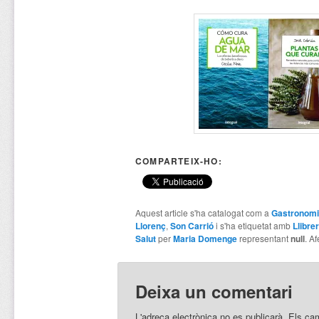
COMPARTEIX-HO:
Aquest article s'ha catalogat com a
Gastronom
Llorenç
,
Son Carrió
i s'ha etiquetat amb
Llibre
Salut
per
Maria Domenge
representant
null
. Af
Deixa un comentari
L'adreça electrònica no es publicarà.
Els ca