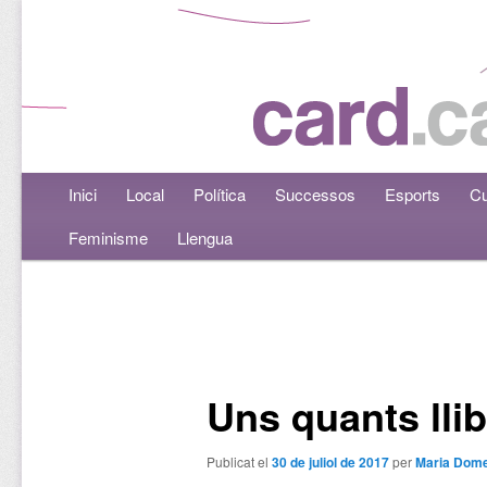
Menú principal
Inici
Aneu al contingut principal
Aneu al contingut secundari
Local
Política
Successos
Esports
Cu
Feminisme
Llengua
Navegació per les entrades
Uns quants lli
Publicat el
30 de juliol de 2017
per
Maria Dom