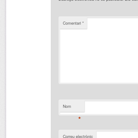
Comentari
*
Nom
*
Correu electrònic