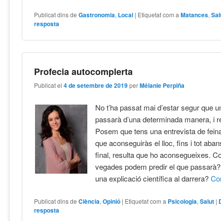
Publicat dins de
Gastronomia
,
Local
|
Etiquetat com a
Matances
,
Sal
resposta
Profecia autocomplerta
Publicat el
4 de setembre de 2019
per
Mélanie Perpiña
No t’ha passat mai d’estar segur que 
passarà d’una determinada manera, i re
Posem que tens una entrevista de feina
que aconseguiràs el lloc, fins i tot abans
final, resulta que ho aconsegueixes. 
vegades podem predir el que passarà? 
una explicació científica al darrera?
Co
Publicat dins de
Ciència
,
Opinió
|
Etiquetat com a
Psicologia
,
Salut
|
resposta