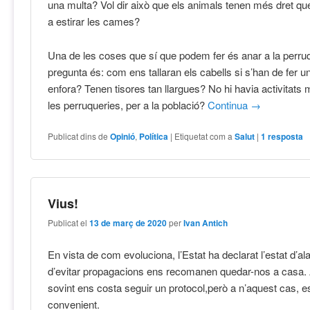
una multa? Vol dir això que els animals tenen més dret qu
a estirar les cames?
Una de les coses que sí que podem fer és anar a la perruq
pregunta és: com ens tallaran els cabells si s’han de fer u
enfora? Tenen tisores tan llargues? No hi havia activitats
les perruqueries, per a la població?
Continua
→
Publicat dins de
Opinió
,
Política
|
Etiquetat com a
Salut
|
1
resposta
Vius!
Publicat el
13 de març de 2020
per
Ivan Antich
En vista de com evoluciona, l’Estat ha declarat l’estat d’al
d’evitar propagacions ens recomanen quedar-nos a casa. 
sovint ens costa seguir un protocol,però a n’aquest cas, 
convenient.