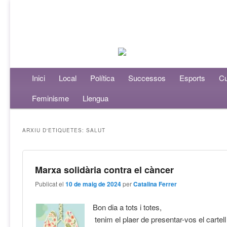
Menú principal
Inici
Aneu al contingut principal
Aneu al contingut secundari
Local
Política
Successos
Esports
Cu
Feminisme
Llengua
ARXIU D'ETIQUETES:
SALUT
Marxa solidària contra el càncer
Publicat el
10 de maig de 2024
per
Catalina Ferrer
Bon dia a tots i totes,
tenim el plaer de presentar-vos el cartell