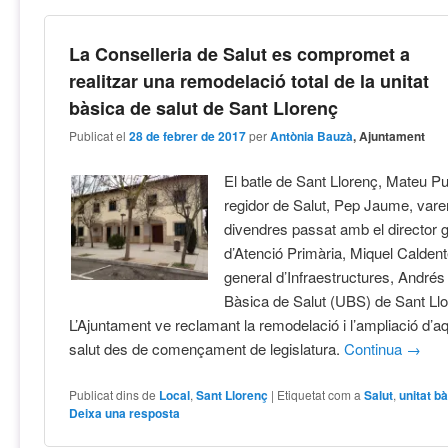
La Conselleria de Salut es compromet a
realitzar una remodelació total de la unitat
bàsica de salut de Sant Llorenç
Publicat el
28 de febrer de 2017
per
Antònia Bauzà
, Ajuntament
El batle de Sant Llorenç, Mateu Pui
regidor de Salut, Pep Jaume, varen
divendres passat amb el director 
d’Atenció Primària, Miquel Caldente
general d’Infraestructures, Andrés 
Bàsica de Salut (UBS) de Sant Llo
L’Ajuntament ve reclamant la remodelació i l’ampliació d’a
salut des de començament de legislatura.
Continua
→
Publicat dins de
Local
,
Sant Llorenç
|
Etiquetat com a
Salut
,
unitat b
Deixa una resposta