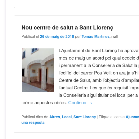
Nou centre de salut a Sant Llorenç
Publicat el
26 de maig de 2018
per
Tomàs Martínez
, null
L’Ajuntament de Sant Llorenç ha aprovat 
mes de maig un acord pel qual cedeix d
i permanent a la Conselleria de Salut la
l’edifici del carrer Pou Vell; on ara ja s’hi
Centre de Salut, amb l’objectiu d’ampliar 
l’actual Centre. I és que és requisit imp
la Conselleria sigui titular del local per 
terme aquestes obres.
Continua
→
Publicat dins de
Altres
,
Local
,
Sant Llorenç
|
Etiquetat com a
Ajunta
una resposta