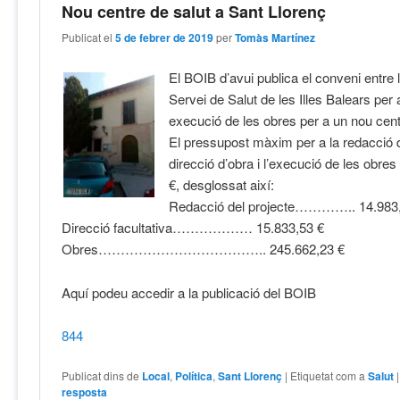
Nou centre de salut a Sant Llorenç
Publicat el
5 de febrer de 2019
per
Tomàs Martínez
El BOIB d’avui publica el conveni entre l
Servei de Salut de les Illes Balears per 
execució de les obres per a un nou cent
El pressupost màxim per a la redacció de
direcció d’obra i l’execució de les obre
€, desglossat així:
Redacció del projecte………….. 14.983
Direcció facultativa……………… 15.833,53 €
Obres……………………………….. 245.662,23 €
Aquí podeu accedir a la publicació del BOIB
844
Publicat dins de
Local
,
Política
,
Sant Llorenç
|
Etiquetat com a
Salut
resposta