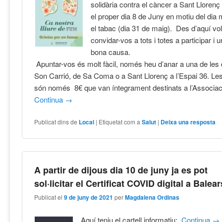
solidària contra el càncer a Sant Lloren
el proper dia 8 de Juny en motiu del dia 
el tabac (dia 31 de maig). Des d’aquí vol
convidar-vos a tots i totes a participar i 
bona causa.
Apuntar-vos és molt fàcil, només heu d’anar a una de les
Son Carrió, de Sa Coma o a Sant Llorenç a l’Espai 36. Les
són només 8€ que van íntegrament destinats a l’Associac
Continua
→
Publicat dins de
Local
|
Etiquetat com a
Salut
|
Deixa una resposta
A partir de dijous dia 10 de juny ja es pot
sol·licitar el Certificat COVID digital a Balear
Publicat el
9 de juny de 2021
per
Magdalena Ordinas
Aquí teniu el cartell informatiu:
Continua
→