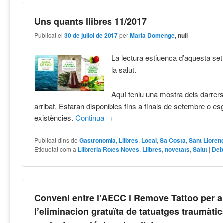
Uns quants llibres 11/2017
Publicat el
30 de juliol de 2017
per
Maria Domenge
, null
La lectura estiuenca d’aquesta s
la salut.
Aquí teniu una mostra dels darrers
arribat. Estaran disponibles fins a finals de setembre o es
existències.
Continua
→
Publicat dins de
Gastronomia
,
Llibres
,
Local
,
Sa Costa
,
Sant Lloren
Etiquetat com a
Llibreria Rotes Noves
,
Llibres
,
novetats
,
Salut
|
Dei
Conveni entre l’AECC i Remove Tattoo per a
l’eliminacion gratuïta de tatuatges traumàtic