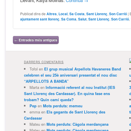
Llevant, Katya Molinas.
Continua
→
Publicat dins de
Altres
,
Local
,
Sa Costa
,
Sant Llorenç
,
Son Carrió
|
ajuntament sant llorenç
,
Sa Coma
,
Salut
,
Sant Llorenç
,
Son Carrió
,
Navegació per les entrades
←
Entrades més antigues
DARRERS COMENTARIS
Tofol
en
El grup musical Arpellots Havaneres Band
celebren el seu 25è aniversari presentat el nou disc
“ARPELLOTS A BANDA”
Marta
en
Informació referent al nou Institut (IES
3
Sant Llorenç des Cardassar). En quina fase ens
trobam? Quin camí queda?
Pep
en
Mots perduts: memeu
emma
en
Els gegants de Sant Llorenç des
t
Cardassar
Mateu
en
Mots perduts: Càgola merdançana
Mateu
en
Mots perduts: Càgola merdançana