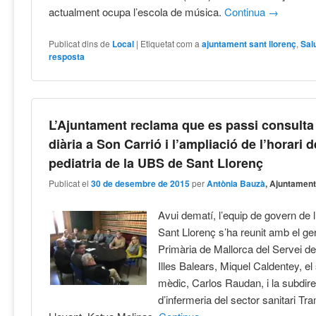
actualment ocupa l’escola de música.
Continua
→
Publicat dins de
Local
|
Etiquetat com a
ajuntament sant llorenç
,
Sal
resposta
L’Ajuntament reclama que es passi consulta
diària a Son Carrió i l’ampliació de l’horari d
pediatria de la UBS de Sant Llorenç
Publicat el
30 de desembre de 2015
per
Antònia Bauzà
, Ajuntamen
Avui dematí, l’equip de govern de 
Sant Llorenç s’ha reunit amb el ge
Primària de Mallorca del Servei de
Illes Balears, Miquel Caldentey, el
mèdic, Carlos Raudan, i la subdir
d’infermeria del sector sanitari Tr