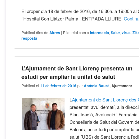
El proper dia 18 de febrer de 2016, de 16:30h. a 19:00h al
l’Hospital Son Llàtzer-Palma . ENTRADA LLIURE.
Contin
Publicat dins de
Altres
|
Etiquetat com a
informació
,
Salut
,
virus
,
Zik
resposta
L’Ajuntament de Sant Llorenç presenta un
estudi per ampliar la unitat de salut
Publicat el
11 de febrer de 2016
per
Antònia Bauzà
, Ajuntament
L’
Ajuntament de Sant Llorenç des
presentat, avui dematí, a la direcc
Planificació, Avaluació i Farmàcia 
Conselleria de Salut del Govern de 
Balears, un estudi per ampliar la u
salut (UBS) de Sant Llorenç a l’edi