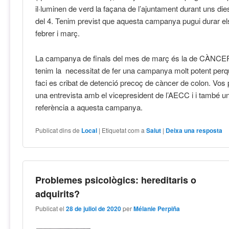
il·luminen de verd la façana de l’ajuntament durant uns di
del 4. Tenim previst que aquesta campanya pugui durar e
febrer i març.
La campanya de finals del mes de març és la de CÀN
tenim la necessitat de fer una campanya molt potent perqu
faci es cribat de detenció precoç de càncer de colon. Vos
una entrevista amb el vicepresident de l’AECC i i també u
referència a aquesta campanya.
Publicat dins de
Local
|
Etiquetat com a
Salut
|
Deixa una resposta
Problemes psicològics: hereditaris o
adquirits?
Publicat el
28 de juliol de 2020
per
Mélanie Perpiña