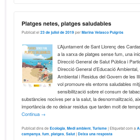
Platges netes, platges saludables
Publicat el
23 de juliol de 2019
per
Marina Velasco Puigròs
L’Ajuntament de Sant Llorenç des Carda
a la xarxa de platges sense fum, una inic
Direcció General de Salut Pública i Partic
Direcció General d’Educació Ambiental, 
Ambiental i Residus del Govern de les Il
vol promoure els entorns saludables mitj
sensibilització sobre el consum de tabac 
substàncies nocives per a la salut, la desnormalització, ai
importància de no deixar residus que tarden molt de temps
Continua
→
Publicat dins de
Ecologia
,
Medi ambient
,
Turisme
|
Etiquetat com a
A
campanya
,
fum
,
platges
,
Salut
|
Deixa una resposta