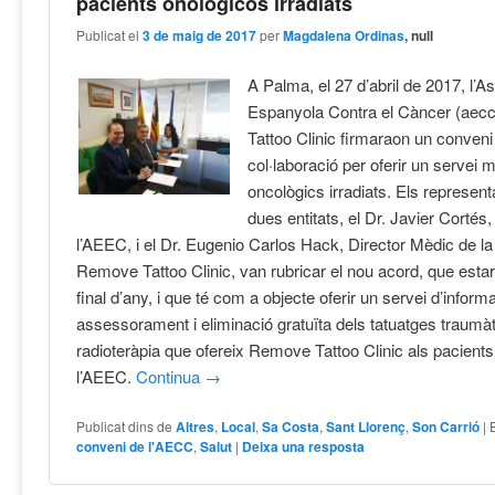
pacients onológicos irradiats
Publicat el
3 de maig de 2017
per
Magdalena Ordinas
, null
A Palma, el 27 d’abril de 2017, l’A
Espanyola Contra el Càncer (aec
Tattoo Clinic firmaraon un conveni
col·laboració per oferir un servei 
oncològics irradiats. Els represent
dues entitats, el Dr. Javier Cortés
l’AEEC, i el Dr. Eugenio Carlos Hack, Director Mèdic de la 
Remove Tattoo Clinic, van rubricar el nou acord, que estar
final d’any, i que té com a objecte oferir un servei d’inform
assessorament i eliminació gratuïta dels tatuatges traumàt
radioteràpia que ofereix Remove Tattoo Clinic als pacients
l’AEEC.
Continua
→
Publicat dins de
Altres
,
Local
,
Sa Costa
,
Sant Llorenç
,
Son Carrió
|
conveni de l'AECC
,
Salut
|
Deixa una resposta