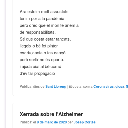
Ara esteim molt assustats
tenim por a la pandèmia
però crec que el món té anèmia
de responsabilitats.
Sé que costa estar tancats.
llegeix o bé fet pintor
escriu,canta o fes cançó
però sortir no és oportú.
i ajuda així al bé comú
d’evitar propagació
Publicat dins de
Sant Llorenç
|
Etiquetat com a
Coronavirus
,
glosa
,
S
Xerrada sobre l’Alzheimer
Publicat el
8 de març de 2020
per
Josep Cortès