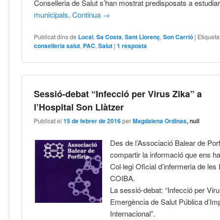
Conselleria de Salut s’han mostrat predisposats a estudia
municipals
.
Continua
→
Publicat dins de
Local
,
Sa Costa
,
Sant Llorenç
,
Son Carrió
|
Etiqueta
conselleria salut
,
PAC
,
Salut
|
1
resposta
Sessió-debat “Infecció per Virus Zika” a
l’Hospital Son Llàtzer
Publicat el
15 de febrer de 2016
per
Magdalena Ordinas
, null
Des de l’Associació Balear de Porf
compartir la informació que ens ha 
Col·legi Oficial d’infermeria de les 
COIBA.
La sessió-debat: “Infecció per Viru
Emergència de Salut Pública d’Im
Internacional”.