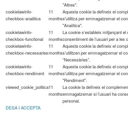
"Altres".
cookielawinfo-
11
Aquesta cookie la defineix el com
checkbox-analitica
months
s'utilitza per emmagatzemar el cons
"Analítica".
cookielawinfo-
11
La cookie s’estableix mitjançant e
checkbox-functional
months
consentiment de l’usuari per a les 
cookielawinfo-
11
Aquesta cookie la defineix el co
checkbox-necessaries
months
s’utilitzen per emmagatzemar el con
“Necessàries”.
cookielawinfo-
11
Aquesta cookie la defineix el com
checkbox-rendiment
months
s'utilitza per emmagatzemar el cons
"Rendiment".
viewed_cookie_politica
11
La cookie la defineix el complemen
months
emmagatzemar si l’usuari ha cons
personal.
DESA I ACCEPTA