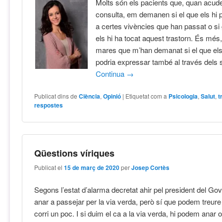
Molts són els pacients que, quan acud
consulta, em demanen si el que els hi
a certes vivències que han passat o s
els hi ha tocat aquest trastorn. És més
mares que m’han demanat si el que els
podria expressar també al través dels s
Continua
→
Publicat dins de
Ciència
,
Opinió
|
Etiquetat com a
Psicologia
,
Salut
,
t
respostes
Qüestions víriques
Publicat el
15 de març de 2020
per
Josep Cortès
Segons l’estat d’alarma decretat ahir pel president del G
anar a passejar per la via verda, però sí que podem treure
corri un poc. I si duim el ca a la via verda, hi podem anar