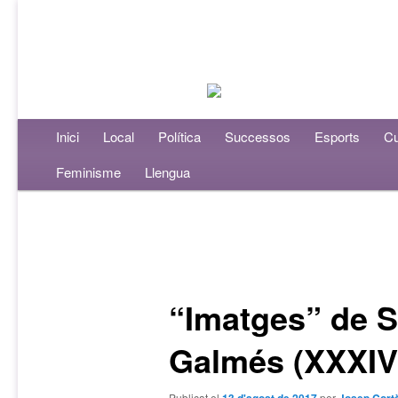
Menú principal
Inici
Aneu al contingut principal
Aneu al contingut secundari
Local
Política
Successos
Esports
Cu
Feminisme
Llengua
Navegació per les entrades
“Imatges” de S
Galmés (XXXIV
Publicat el
per