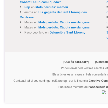
trobam? Quin camí queda?
Pep
en
Mots perduts: memeu
emma
en
Els gegants de Sant Llorenç des
Cardassar
Mateu
en
Mots perduts: Càgola merdançana
Mateu
en
Mots perduts: Càgola merdançana
Paco Leonicio
en
Defunció a Sant Llorenç
3
[Què és card.cat?]
[Contact
Podeu enviar els vostres escrits i fo
Els articles estan signats, i els comentaris
Card.cat
i tot el seu contingut està protegit per la llicencia
Creative Com
Publicació membre de
l'Associació 