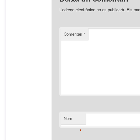
L'adreça electrònica no es publicarà.
Els ca
Comentari
*
Nom
*