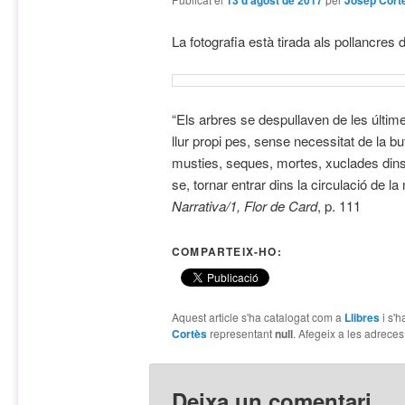
13 d'agost de 2017
Josep Cort
La fotografia està tirada als pollancres 
“Els arbres se despullaven de les últime
llur propi pes, sense necessitat de la bu
musties, seques, mortes, xuclades dins u
se, tornar entrar dins la circulació de la
Narrativa/1,
Flor de Card
, p. 111
COMPARTEIX-HO:
Aquest article s'ha catalogat com a
Llibres
i s'h
Cortès
representant
null
. Afegeix a les adreces 
Deixa un comentari