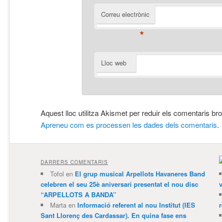
Correu electrònic
*
Lloc web
Aquest lloc utilitza Akismet per reduir els comentaris br
Apreneu com es processen les dades dels comentaris
.
DARRERS COMENTARIS
Tofol
en
El grup musical Arpellots Havaneres Band
celebren el seu 25è aniversari presentat el nou disc
v
“ARPELLOTS A BANDA”
Marta
en
Informació referent al nou Institut (IES
Sant Llorenç des Cardassar). En quina fase ens