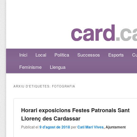
Menú principal
Inici
Aneu al contingut principal
Aneu al contingut secundari
Local
Política
Successos
Esports
Cu
Feminisme
Llengua
ARXIU D'ETIQUETES:
FOTOGRAFIA
Horari exposicions Festes Patronals Sant
Llorenç des Cardassar
Publicat el
9 d'agost de 2018
per
Cati Mari Vives
, Ajuntament