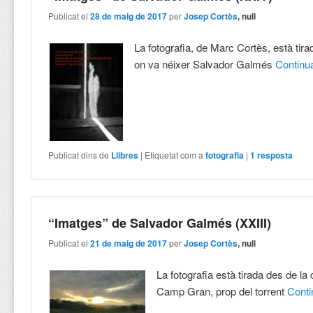
Publicat el
28 de maig de 2017
per
Josep Cortès
, null
La fotografia, de Marc Cortès, està tira
on va néixer Salvador Galmés
Contin
Publicat dins de
Llibres
|
Etiquetat com a
fotografia
|
1
resposta
“Imatges” de Salvador Galmés (XXIII)
Publicat el
21 de maig de 2017
per
Josep Cortès
, null
La fotografia està tirada des de l
Camp Gran, prop del torrent
Cont