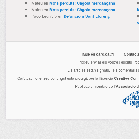
Mateu
en
Mots perduts: Càgola merdançana
Mateu
en
Mots perduts: Càgola merdançana
Paco Leonicio
en
Defunció a Sant Llorenç
[Què és card.cat?]
[Contact
Podeu enviar els vostres escrits i fo
Els articles estan signats, i els comentaris
Card.cat
i tot el seu contingut està protegit per la llicencia
Creative Com
Publicació membre de
l'Associació 