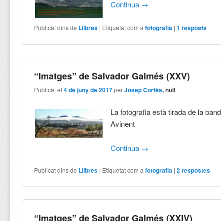
Continua
→
Publicat dins de
Llibres
|
Etiquetat com a
fotografia
|
1
resposta
“Imatges” de Salvador Galmés (XXV)
Publicat el
4 de juny de 2017
per
Josep Cortès
, null
La fotografia està tirada de la ba
Avinent
Continua
→
Publicat dins de
Llibres
|
Etiquetat com a
fotografia
|
2
respostes
“Imatges” de Salvador Galmés (XXIV)