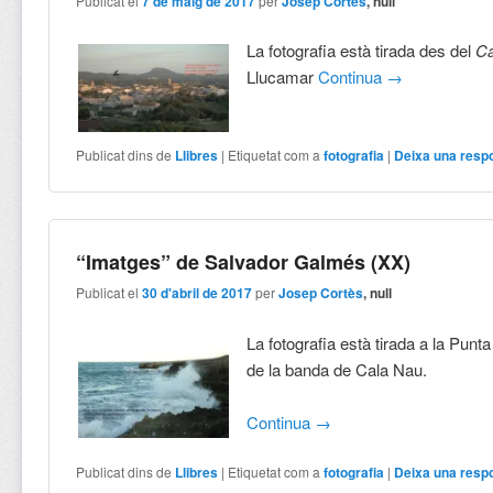
Publicat el
7 de maig de 2017
per
Josep Cortès
, null
La fotografia està tirada des del
Ca
Llucamar
Continua
→
Publicat dins de
Llibres
|
Etiquetat com a
fotografia
|
Deixa una resp
“Imatges” de Salvador Galmés (XX)
Publicat el
30 d'abril de 2017
per
Josep Cortès
, null
La fotografia està tirada a la Punt
de la banda de Cala Nau.
Continua
→
Publicat dins de
Llibres
|
Etiquetat com a
fotografia
|
Deixa una resp