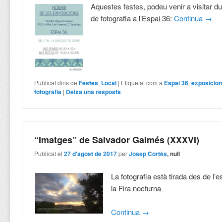
Aquestes festes, podeu venir a visitar d
de fotografia a l’Espai 36:
Continua
→
Publicat dins de
Festes
,
Local
|
Etiquetat com a
Espai 36
,
exposicio
fotografia
|
Deixa una resposta
“Imatges” de Salvador Galmés (XXXVI)
Publicat el
27 d'agost de 2017
per
Josep Cortès
, null
La fotografia està tirada des de l’es
la Fira nocturna
Continua
→