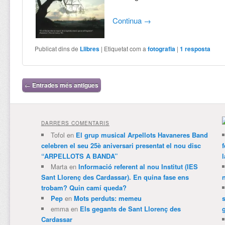
Continua
→
Publicat dins de
Llibres
|
Etiquetat com a
fotografia
|
1
resposta
Navegació per les entrades
←
Entrades més antigues
DARRERS COMENTARIS
Tofol
en
El grup musical Arpellots Havaneres Band
celebren el seu 25è aniversari presentat el nou disc
“ARPELLOTS A BANDA”
Marta
en
Informació referent al nou Institut (IES
Sant Llorenç des Cardassar). En quina fase ens
trobam? Quin camí queda?
Pep
en
Mots perduts: memeu
emma
en
Els gegants de Sant Llorenç des
Cardassar