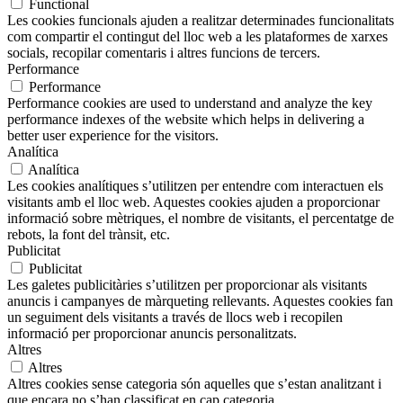
Functional
Les cookies funcionals ajuden a realitzar determinades funcionalitats
com compartir el contingut del lloc web a les plataformes de xarxes
socials, recopilar comentaris i altres funcions de tercers.
Performance
Performance
Performance cookies are used to understand and analyze the key
performance indexes of the website which helps in delivering a
better user experience for the visitors.
Analítica
Analítica
Les cookies analítiques s’utilitzen per entendre com interactuen els
visitants amb el lloc web. Aquestes cookies ajuden a proporcionar
informació sobre mètriques, el nombre de visitants, el percentatge de
rebots, la font del trànsit, etc.
Publicitat
Publicitat
Les galetes publicitàries s’utilitzen per proporcionar als visitants
anuncis i campanyes de màrqueting rellevants. Aquestes cookies fan
un seguiment dels visitants a través de llocs web i recopilen
informació per proporcionar anuncis personalitzats.
Altres
Altres
Altres cookies sense categoria són aquelles que s’estan analitzant i
que encara no s’han classificat en cap categoria.