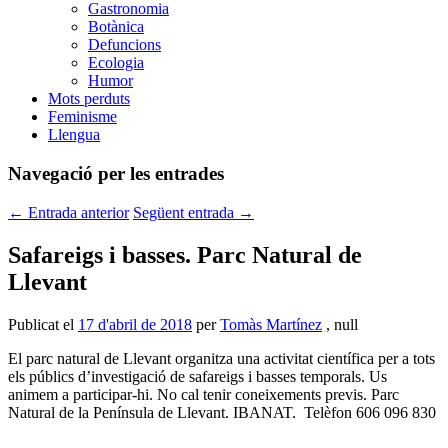
Gastronomia
Botànica
Defuncions
Ecologia
Humor
Mots perduts
Feminisme
Llengua
Navegació per les entrades
←
Entrada anterior
Següent entrada
→
Safareigs i basses. Parc Natural de
Llevant
Publicat el
17 d'abril de 2018
per
Tomàs Martínez
, null
El parc natural de Llevant organitza una activitat científica per a tots
els públics d’investigació de safareigs i basses temporals. Us
animem a participar-hi. No cal tenir coneixements previs. Parc
Natural de la Península de Llevant. IBANAT. Telèfon 606 096 830