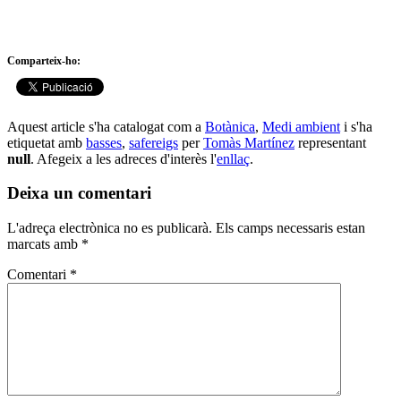
Comparteix-ho:
Aquest article s'ha catalogat com a
Botànica
,
Medi ambient
i s'ha
etiquetat amb
basses
,
safereigs
per
Tomàs Martínez
representant
null
. Afegeix a les adreces d'interès l'
enllaç
.
Deixa un comentari
L'adreça electrònica no es publicarà.
Els camps necessaris estan
marcats amb
*
Comentari
*