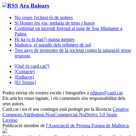
Ara Balears
No veure l'eclipsi és de pobres
Si Homer fos viu, parlaria de trens i busos
Confirmat un incendi forestal al puig de Son Muntaner a
Palma
Hi ha (o hi han?) massa turistes
Mallorca, el paradís dels rellotges de sol
Tres anys de propostes de la societat contra la saturació sense
resposta
[Què és card.cat?]
[Contacte]
[Enllaços]
[El Temps]
Podeu enviar els vostres escrits i fotografies a
editors@card.cat
.
Els articles estan signats, i els comentaris són responsabilitat dels
seus autors.
Card.cat
i tot el seu contingut està protegit per la llicencia
Creative
Commons Attribution-NonCommercial-NoDerivs 3.0 Spain
License
.
Publicació membre de
l'Associació de Premsa Forana de Mallorca
.