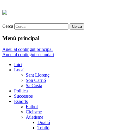
Cerca
Menú principal
Aneu al contingut principal
Aneu al contingut secundari
Inici
Local
Sant Llorenç
Son Carrió
Sa Costa
Política
Successos
Esports
Futbol
Ciclisme
Atletisme
Duatló
Triatló