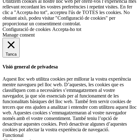
Utilitzem cookies al nostre lloc web per oferir-vos l’experiència més
rellevant recordant les vostres preferències i repetint visites. En fer
clic a "Accepta-ho tot", accepteu l'ús de TOTES les cookies. No
obstant això, podeu visitar "Configuració de cookies" per
proporcionar un consentiment controlat.
Configuració de cookies
Accepta-ho tot
Manage consent
Tanca
Visió general de privadesa
Aquest lloc web utilitza cookies per millorar la vostra experiència
mentre navegueu pel lloc web. D’aquestes, les cookies que es
classifiquen com a necessàries s’emmagatzemen al vostre
navegador, ja que són essencials per al funcionament de les
funcionalitats bàsiques del lloc web. També fem servir cookies de
tercers que ens ajuden a analitzar i entendre com utilitzeu aquest lloc
web. Aquestes cookies s’emmagatzemaran al vostre navegador
només amb el vostre consentiment. També teniu l’opció de
desactivar aquestes cookies. Però desactivar algunes d’aquestes
cookies pot afectar la vostra experiència de navegació.
Functional