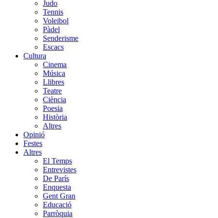
Judo
Tennis
Voleibol
Pàdel
Senderisme
Escacs
Cultura
Cinema
Música
Llibres
Teatre
Ciència
Poesia
Història
Altres
Opinió
Festes
Altres
El Temps
Entrevistes
De París
Enquesta
Gent Gran
Educació
Parròquia