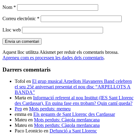
Nom
*
Correu electrònic
*
Lloc web
Aquest lloc utilitza Akismet per reduir els comentaris brossa.
Apreneu com es processen les dades dels comentaris
.
Darrers comentaris
Tofol
en
El grup musical Arpellots Havaneres Band celebren
el seu 25è aniversari presentat el nou disc “ARPELLOTS A
BANDA”
Marta
en
Informació referent al nou Institut (IES Sant Llorenç
des Cardassar). En quina fase ens trobam? Quin camí queda?
Pep
en
Mots perduts: memeu
emma
en
Els gegants de Sant Llorenç des Cardassar
Mateu
en
Mots perduts: Càgola merdançana
Mateu
en
Mots perduts: Càgola merdançana
Paco Leonicio
en
Defunció a Sant Llorenç