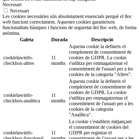
Necessari
Necessari
Les cookies necessàries són absolutament essencials perquè el lloc
web funcioni correctament. Aquestes cookies garanteixen
funcionalitats bàsiques i funcions de seguretat del lloc web, de forma
anònima.
Galeta
Durada
Descripció
Aquesta cookie la defineix el
complement de consentiment de
cookielawinfo-
11
cookies de GDPR. La cookie
checkbox-altres
months
s'utilitza per emmagatzemar el
consentiment de l'usuari per a les
cookies de la categoria "Altres".
Aquesta cookie la defineix el
complement de consentiment de
cookies de GDPR. La cookie
cookielawinfo-
11
s'utilitza per emmagatzemar el
checkbox-analitica
months
consentiment de l'usuari per a les
cookies de la categoria
"Analítica".
La cookie s’estableix mitjançant
el consentiment de cookies del
cookielawinfo-
11
GDPR per registrar el
checkbox-functional
months
consentiment de l’usuari per a les