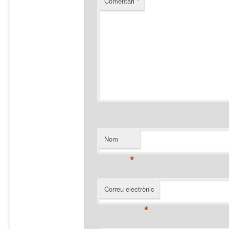
Comentari
*
Nom
*
Correu electrònic
*