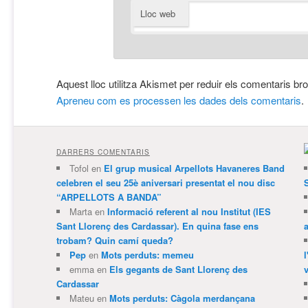
Lloc web
Aquest lloc utilitza Akismet per reduir els comentaris br
Apreneu com es processen les dades dels comentaris
.
DARRERS COMENTARIS
Tofol
en
El grup musical Arpellots Havaneres Band
celebren el seu 25è aniversari presentat el nou disc
“ARPELLOTS A BANDA”
Marta
en
Informació referent al nou Institut (IES
Sant Llorenç des Cardassar). En quina fase ens
trobam? Quin camí queda?
Pep
en
Mots perduts: memeu
emma
en
Els gegants de Sant Llorenç des
v
Cardassar
Mateu
en
Mots perduts: Càgola merdançana