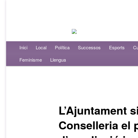
Menú principal
Inici
Aneu al contingut principal
Aneu al contingut secundari
Local
Política
Successos
Esports
Cu
Feminisme
Llengua
Navegació per les entrades
L’Ajuntament s
Conselleria el 