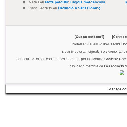
Mateu
en
Mots perduts: Càgola merdançana
Paco Leonicio
en
Defunció a Sant Llorenç
[Què és card.cat?]
[Contact
Podeu enviar els vostres escrits i fo
Els articles estan signats, i els comentaris
Card.cat
i tot el seu contingut està protegit per la llicencia
Creative Com
Publicació membre de
l'Associació 
Manage co