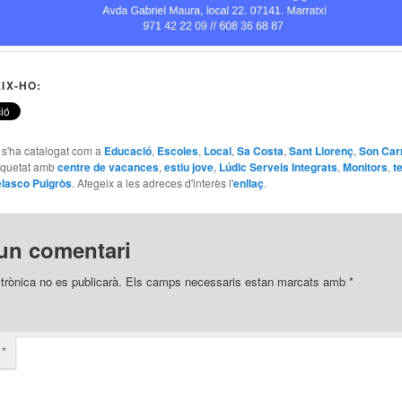
IX-HO:
e s'ha catalogat com a
Educació
,
Escoles
,
Local
,
Sa Costa
,
Sant Llorenç
,
Son Car
tiquetat amb
centre de vacances
,
estiu jove
,
Lúdic Serveis Integrats
,
Monitors
,
t
elasco Puigròs
. Afegeix a les adreces d'interès l'
enllaç
.
un comentari
trònica no es publicarà.
Els camps necessaris estan marcats amb
*
i
*