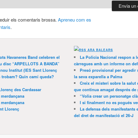
 reduir els comentaris brossa.
Apreneu com es
taris
.
ARA BALEARS
lots Havaneres Band celebren el
La Policia Nacional respon a l
 nou disc “ARPELLOTS A BANDA”
càrregues amb un informe on def
 nou Institut (IES Sant Llorenç
Presó provisional per agredir
ns trobam? Quin camí queda?
la seva exparella a Palma
Creix el misteri sobre la salut
Llorenç des Cardassar
que continua amagat després de 
a merdançana
“Volia crear un personatge clà
a merdançana
I si finalment no es pogués ve
nt Llorenç
La defensa dels manifestants 
del dret de manifestació el 26-J