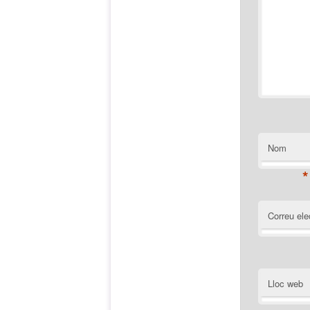
Nom
*
Correu ele
Lloc web