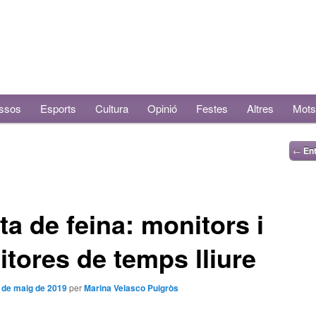
ssos
Esports
Cultura
Opinió
Festes
Altres
Mots
←
Ent
ta de feina: monitors i
tores de temps lliure
 de maig de 2019
per
Marina Velasco Puigròs