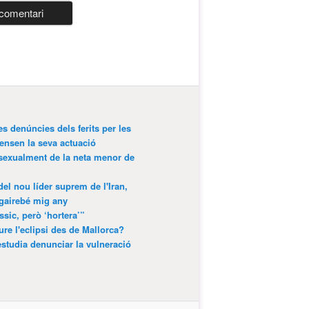
es denúncies dels ferits per les
ensen la seva actuació
 sexualment de la neta menor de
 del nou líder suprem de l'Iran,
gairebé mig any
ssic, però ‘hortera’”
ure l'eclipsi des de Mallorca?
estudia denunciar la vulneració