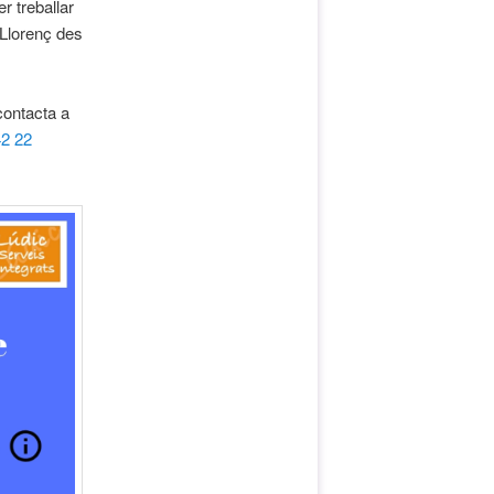
r treballar
 Llorenç des
contacta a
42 22