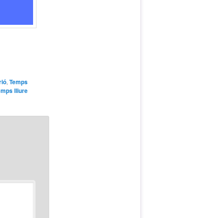
rió
,
Temps
emps lliure