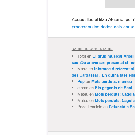
Aquest lloc utilitza Akismet per
processen les dades dels comen
DARRERS COMENTARIS
Tofol
en
El grup musical Arpel
seu 25è aniversari presentat el
Marta
en
Informació referent al
des Cardassar). En quina fase e
Pep
en
Mots perduts: memeu
emma
en
Els gegants de Sant 
Mateu
en
Mots perduts: Càgol
Mateu
en
Mots perduts: Càgol
Paco Leonicio
en
Defunció a Sa