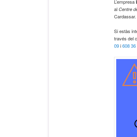
L’empresa
al
Centre d
Cardassar.
Si estàs in
través del 
09
i
608 36