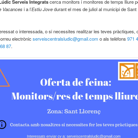
Lúdic Serveis Integrats
cerca monitors i monitores de temps lliure pe
e Vacances
i a l’
Estiu Jove
durant el mes de juliol al municipi de Sant
teressat o interessada, o si necessites realitzar les teves pràctiques, 
correu electrònic
serveiscentralsludic@gmail.com
o als telèfons
971 
 68 87
.