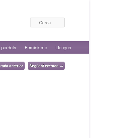
Cerca
 perduts
Feminisme
Llengua
rada anterior
Següent entrada
→