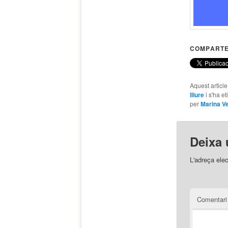
COMPARTE
Aquest articl
lliure
i s'ha e
per
Marina V
Deixa 
L'adreça elec
Comentar