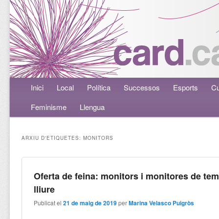
Menú principal
Inici
Aneu al contingut principal
Aneu al contingut secundari
Local
Política
Successos
Esports
Cu
Feminisme
Llengua
ARXIU D'ETIQUETES:
MONITORS
Oferta de feina: monitors i monitores de te
lliure
Publicat el
21 de maig de 2019
per
Marina Velasco Puigròs