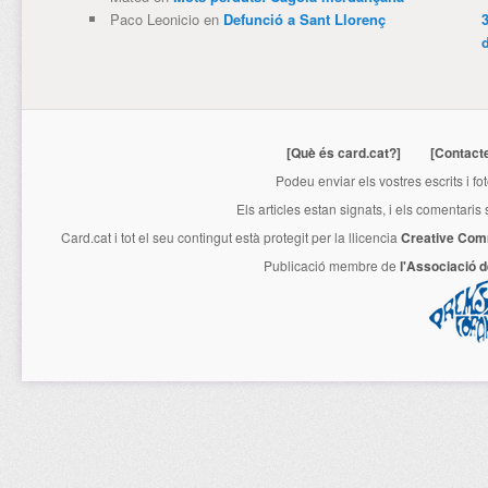
Paco Leonicio
en
Defunció a Sant Llorenç
3
[Què és card.cat?]
[Contact
Podeu enviar els vostres escrits i fo
Els articles estan signats, i els comentaris
Card.cat
i tot el seu contingut està protegit per la llicencia
Creative Com
Publicació membre de
l'Associació 