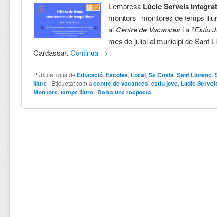
L’empresa
Lúdic Serveis Integra
monitors i monitores de temps lliur
al
Centre de Vacances
i a l’
Estiu 
mes de juliol al municipi de Sant 
Cardassar.
Continua
→
Publicat dins de
Educació
,
Escoles
,
Local
,
Sa Costa
,
Sant Llorenç
,
lliure
|
Etiquetat com a
centre de vacances
,
estiu jove
,
Lúdic Servei
Monitors
,
temps lliure
|
Deixa una resposta