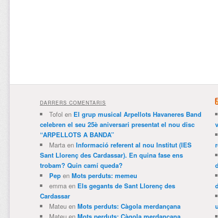
DARRERS COMENTARIS
Tofol
en
El grup musical Arpellots Havaneres Band
celebren el seu 25è aniversari presentat el nou disc
v
“ARPELLOTS A BANDA”
Marta
en
Informació referent al nou Institut (IES
Sant Llorenç des Cardassar). En quina fase ens
trobam? Quin camí queda?
Pep
en
Mots perduts: memeu
emma
en
Els gegants de Sant Llorenç des
Cardassar
Mateu
en
Mots perduts: Càgola merdançana
Mateu
en
Mots perduts: Càgola merdançana