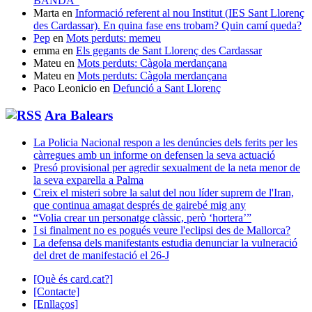
BANDA”
Marta
en
Informació referent al nou Institut (IES Sant Llorenç
des Cardassar). En quina fase ens trobam? Quin camí queda?
Pep
en
Mots perduts: memeu
emma
en
Els gegants de Sant Llorenç des Cardassar
Mateu
en
Mots perduts: Càgola merdançana
Mateu
en
Mots perduts: Càgola merdançana
Paco Leonicio
en
Defunció a Sant Llorenç
Ara Balears
La Policia Nacional respon a les denúncies dels ferits per les
càrregues amb un informe on defensen la seva actuació
Presó provisional per agredir sexualment de la neta menor de
la seva exparella a Palma
Creix el misteri sobre la salut del nou líder suprem de l'Iran,
que continua amagat després de gairebé mig any
“Volia crear un personatge clàssic, però ‘hortera’”
I si finalment no es pogués veure l'eclipsi des de Mallorca?
La defensa dels manifestants estudia denunciar la vulneració
del dret de manifestació el 26-J
[Què és card.cat?]
[Contacte]
[Enllaços]