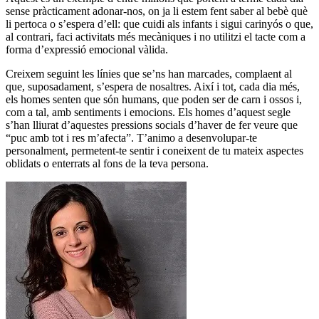
sense pràcticament adonar-nos, on ja li estem fent saber al bebè què
li pertoca o s’espera d’ell: que cuidi als infants i sigui carinyós o que,
al contrari, faci activitats més mecàniques i no utilitzi el tacte com a
forma d’expressió emocional vàlida.
Creixem seguint les línies que se’ns han marcades, complaent al
que, suposadament, s’espera de nosaltres. Així i tot, cada dia més,
els homes senten que són humans, que poden ser de carn i ossos i,
com a tal, amb sentiments i emocions. Els homes d’aquest segle
s’han lliurat d’aquestes pressions socials d’haver de fer veure que
“puc amb tot i res m’afecta”. T’animo a desenvolupar-te
personalment, permetent-te sentir i coneixent de tu mateix aspectes
oblidats o enterrats al fons de la teva persona.