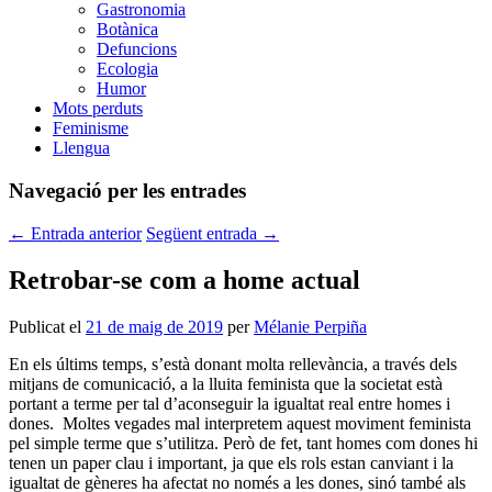
Gastronomia
Botànica
Defuncions
Ecologia
Humor
Mots perduts
Feminisme
Llengua
Navegació per les entrades
←
Entrada anterior
Següent entrada
→
Retrobar-se com a home actual
Publicat el
21 de maig de 2019
per
Mélanie Perpiña
En els últims temps, s’està donant molta rellevància, a través dels
mitjans de comunicació, a la lluita feminista que la societat està
portant a terme per tal d’aconseguir la igualtat real entre homes i
dones. Moltes vegades mal interpretem aquest moviment feminista
pel simple terme que s’utilitza. Però de fet, tant homes com dones hi
tenen un paper clau i important, ja que els rols estan canviant i la
igualtat de gèneres ha afectat no només a les dones, sinó també als