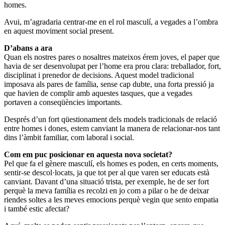
homes.
Avui, m’agradaria centrar-me en el rol masculí, a vegades a l’ombra
en aquest moviment social present.
D’abans a ara
Quan els nostres pares o nosaltres mateixos érem joves, el paper que
havia de ser desenvolupat per l’home era prou clara: treballador, fort,
disciplinat i prenedor de decisions. Aquest model tradicional
imposava als pares de família, sense cap dubte, una forta pressió ja
que havien de complir amb aquestes tasques, que a vegades
portaven a conseqüències importants.
Després d’un fort qüestionament dels models tradicionals de relació
entre homes i dones, estem canviant la manera de relacionar-nos tant
dins l’àmbit familiar, com laboral i social.
Com em puc posicionar en aquesta nova societat?
Pel que fa el gènere masculí, els homes es poden, en certs moments,
sentir-se descol·locats, ja que tot per al que varen ser educats està
canviant. Davant d’una situació trista, per exemple, he de ser fort
perquè la meva família es recolzi en jo com a pilar o he de deixar
riendes soltes a les meves emocions perquè vegin que sento empatia
i també estic afectat?