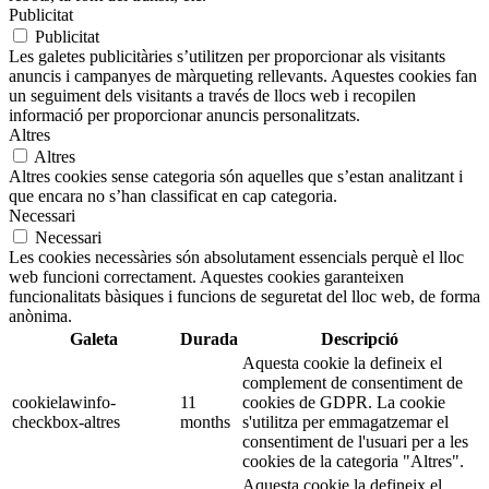
Publicitat
Publicitat
Les galetes publicitàries s’utilitzen per proporcionar als visitants
anuncis i campanyes de màrqueting rellevants. Aquestes cookies fan
un seguiment dels visitants a través de llocs web i recopilen
informació per proporcionar anuncis personalitzats.
Altres
Altres
Altres cookies sense categoria són aquelles que s’estan analitzant i
que encara no s’han classificat en cap categoria.
Necessari
Necessari
Les cookies necessàries són absolutament essencials perquè el lloc
web funcioni correctament. Aquestes cookies garanteixen
funcionalitats bàsiques i funcions de seguretat del lloc web, de forma
anònima.
Galeta
Durada
Descripció
Aquesta cookie la defineix el
complement de consentiment de
cookielawinfo-
11
cookies de GDPR. La cookie
checkbox-altres
months
s'utilitza per emmagatzemar el
consentiment de l'usuari per a les
cookies de la categoria "Altres".
Aquesta cookie la defineix el