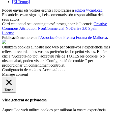
[El Temps]
Podeu enviar els vostres escrits i fotografies a
editors@card.cat
.
Els articles estan signats, i els comentaris són responsabilitat dels
seus autors.
Card.cat
i tot el seu contingut està protegit per la llicencia
Creative
Commons Attribution-NonCommercial-NoDerivs 3.0 Spain
License
.
Publicació membre de
l'Associació de Premsa Forana de Mallorca
.
Utilitzem cookies al nostre lloc web per oferir-vos l’experiència més
rellevant recordant les vostres preferències i repetint visites. En fer
clic a "Accepta-ho tot", accepteu l'ús de TOTES les cookies. No
obstant això, podeu visitar "Configuració de cookies" per
proporcionar un consentiment controlat.
Configuració de cookies
Accepta-ho tot
Manage consent
Tanca
Visió general de privadesa
Aquest lloc web utilitza cookies per millorar la vostra experiència