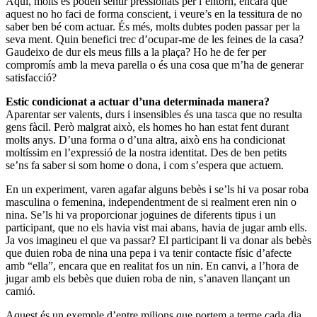
Aquí, molts es poden sentir pressionats per l’entorn, encara que
aquest no ho faci de forma conscient, i veure’s en la tessitura de no
saber ben bé com actuar. És més, molts dubtes poden passar per la
seva ment. Quin benefici trec d’ocupar-me de les feines de la casa?
Gaudeixo de dur els meus fills a la plaça? Ho he de fer per
compromís amb la meva parella o és una cosa que m’ha de generar
satisfacció?
Estic condicionat a actuar d’una determinada manera?
Aparentar ser valents, durs i insensibles és una tasca que no resulta
gens fàcil. Però malgrat això, els homes ho han estat fent durant
molts anys. D’una forma o d’una altra, això ens ha condicionat
moltíssim en l’expressió de la nostra identitat. Des de ben petits
se’ns fa saber si som home o dona, i com s’espera que actuem.
En un experiment, varen agafar alguns bebès i se’ls hi va posar roba
masculina o femenina, independentment de si realment eren nin o
nina. Se’ls hi va proporcionar joguines de diferents tipus i un
participant, que no els havia vist mai abans, havia de jugar amb ells.
Ja vos imagineu el que va passar? El participant li va donar als bebès
que duien roba de nina una pepa i va tenir contacte físic d’afecte
amb “ella”, encara que en realitat fos un nin. En canvi, a l’hora de
jugar amb els bebès que duien roba de nin, s’anaven llançant un
camió.
Aquest és un exemple d’entre milions que portem a terme cada dia