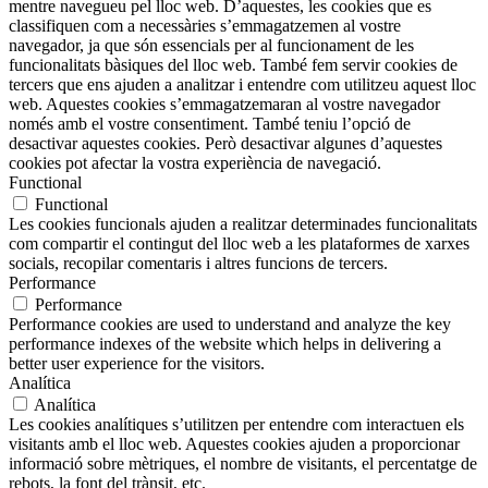
mentre navegueu pel lloc web. D’aquestes, les cookies que es
classifiquen com a necessàries s’emmagatzemen al vostre
navegador, ja que són essencials per al funcionament de les
funcionalitats bàsiques del lloc web. També fem servir cookies de
tercers que ens ajuden a analitzar i entendre com utilitzeu aquest lloc
web. Aquestes cookies s’emmagatzemaran al vostre navegador
només amb el vostre consentiment. També teniu l’opció de
desactivar aquestes cookies. Però desactivar algunes d’aquestes
cookies pot afectar la vostra experiència de navegació.
Functional
Functional
Les cookies funcionals ajuden a realitzar determinades funcionalitats
com compartir el contingut del lloc web a les plataformes de xarxes
socials, recopilar comentaris i altres funcions de tercers.
Performance
Performance
Performance cookies are used to understand and analyze the key
performance indexes of the website which helps in delivering a
better user experience for the visitors.
Analítica
Analítica
Les cookies analítiques s’utilitzen per entendre com interactuen els
visitants amb el lloc web. Aquestes cookies ajuden a proporcionar
informació sobre mètriques, el nombre de visitants, el percentatge de
rebots, la font del trànsit, etc.