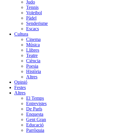
Judo
Tennis
Voleibol
Pàdel
Senderisme
Escacs
Cultura
Cinema
Música
Llibres
Teatre
Ciència
Poesia
Història
Altres
Opinió
Festes
Altres
El Temps
Entrevistes
De París
Enquesta
Gent Gran
Educació
Parròquia