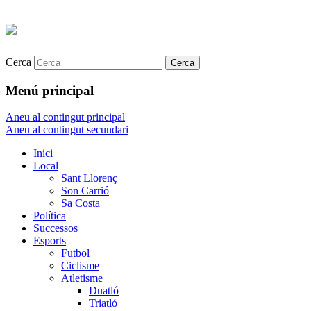
Cerca
Menú principal
Aneu al contingut principal
Aneu al contingut secundari
Inici
Local
Sant Llorenç
Son Carrió
Sa Costa
Política
Successos
Esports
Futbol
Ciclisme
Atletisme
Duatló
Triatló