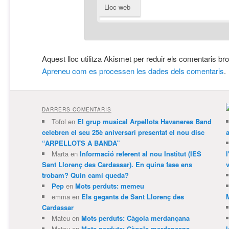
Lloc web
Aquest lloc utilitza Akismet per reduir els comentaris br
Apreneu com es processen les dades dels comentaris
.
DARRERS COMENTARIS
Tofol
en
El grup musical Arpellots Havaneres Band
celebren el seu 25è aniversari presentat el nou disc
“ARPELLOTS A BANDA”
Marta
en
Informació referent al nou Institut (IES
Sant Llorenç des Cardassar). En quina fase ens
v
trobam? Quin camí queda?
Pep
en
Mots perduts: memeu
emma
en
Els gegants de Sant Llorenç des
Cardassar
Mateu
en
Mots perduts: Càgola merdançana
Mateu
en
Mots perduts: Càgola merdançana