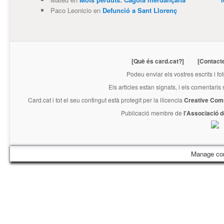
Paco Leonicio
en
Defunció a Sant Llorenç
[Què és card.cat?]
[Contact
Podeu enviar els vostres escrits i fo
Els articles estan signats, i els comentaris
Card.cat
i tot el seu contingut està protegit per la llicencia
Creative Com
Publicació membre de
l'Associació 
Manage co