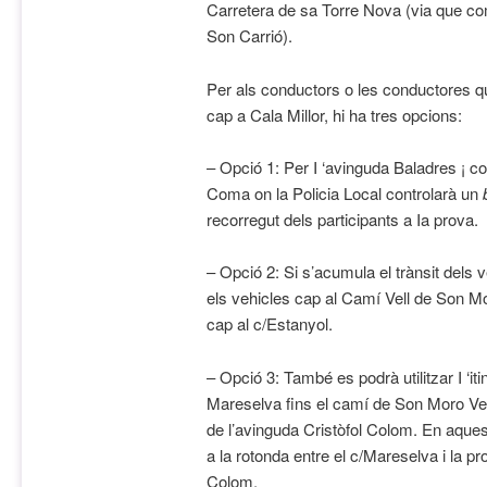
Carretera de sa Torre Nova (via que c
Son Carrió).
Per als conductors o les conductores q
cap a Cala Millor, hi ha tres opcions:
– Opció 1: Per I ‘avinguda Baladres ¡ co
Coma on la Policia Local controlarà un
recorregut dels participants a Ia prova.
– Opció 2: Si s’acumula el trànsit dels v
els vehicles cap al Camí Vell de Son M
cap al c/Estanyol.
– Opció 3: També es podrà utilitzar I ‘iti
Mareselva fins el camí de Son Moro Vell
de l’avinguda Cristòfol Colom. En aquest
a la rotonda entre el c/Mareselva i la pr
Colom.