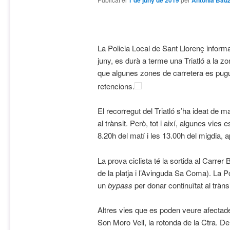
1 de juny de 2019
Antònia Bau
La Policia Local de Sant Llorenç infor
juny, es durà a terme una Triatló a la z
que algunes zones de carretera es pug
retencions.
El recorregut del Triatló s’ha ideat de 
al trànsit. Però, tot i així, algunes vie
8.20h del matí i les 13.00h del migdia,
La prova ciclista té la sortida al Carrer
de la platja i l’Avinguda Sa Coma). La Po
un
bypass
per donar continuïtat al tràn
Altres vies que es poden veure afectade
Son Moro Vell, la rotonda de la Ctra. De