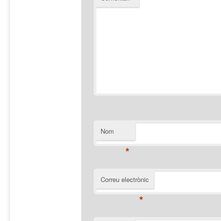
Nom
*
Correu electrònic
*