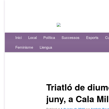
Menú principal
Inici
Aneu al contingut principal
Aneu al contingut secundari
Local
Política
Successos
Esports
Cu
Feminisme
Llengua
Navegació per les entrades
Triatló de diu
juny, a Cala Mil
Publicat el
per