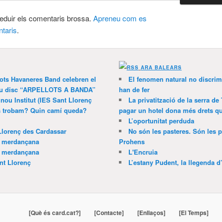
 reduir els comentaris brossa.
Apreneu com es
taris
.
ARA BALEARS
lots Havaneres Band celebren el
El fenomen natural no discrim
 nou disc “ARPELLOTS A BANDA”
han de fer
 nou Institut (IES Sant Llorenç
La privatització de la serra de
ns trobam? Quin camí queda?
pagar un hotel dona més drets que
L’oportunitat perduda
Llorenç des Cardassar
No són les pasteres. Són les p
a merdançana
Prohens
a merdançana
L'Encruia
nt Llorenç
L’estany Pudent, la llegenda d
[Què és card.cat?]
[Contacte]
[Enllaços]
[El Temps]