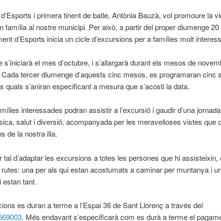
 d’Esports i primera tinent de batle, Antònia Bauzà, vol promoure la v
n família al nostre municipi. Per això, a partir del proper diumenge 20
ent d’Esports inicia un cicle d’excursions per a famílies molt interess
e s’iniciarà el mes d’octubre, i s’allargarà durant els mesos de nove
g. Cada tercer diumenge d’aquests cinc mesos, es programaran cinc s
les quals s’aniran especificant a mesura que s’acosti la data.
amílies interessades podran assistir a l’excursió i gaudir d’una jornada
 física, salut i diversió, acompanyada per les meravelloses vistes que 
s de la nostra illa.
r tal d’adaptar les excursions a totes les persones que hi assisteixin,
rutes: una per als qui estan acostumats a caminar per muntanya i un
i estan tant.
cions es duran a terme a l’Espai 36 de Sant Llorenç a través del
569003
. Més endavant s’especificarà com es durà a terme el pagame