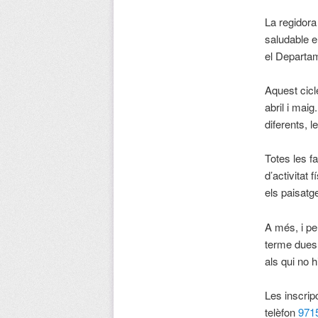
La regidora
saludable e
el Departam
Aquest cicl
abril i mai
diferents, 
Totes les f
d’activitat
els paisatge
A més, i pe
terme dues 
als qui no h
Les inscrip
telèfon
971