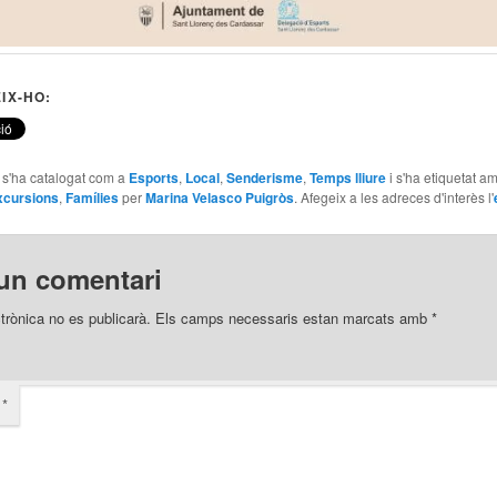
IX-HO:
e s'ha catalogat com a
Esports
,
Local
,
Senderisme
,
Temps lliure
i s'ha etiquetat a
xcursions
,
Famílies
per
Marina Velasco Puigròs
. Afegeix a les adreces d'interès l'
un comentari
trònica no es publicarà.
Els camps necessaris estan marcats amb
*
i
*