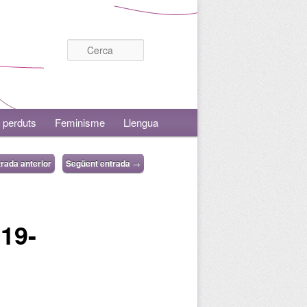
Cerca
 perduts
Feminisme
Llengua
rada anterior
Següent entrada
→
019-