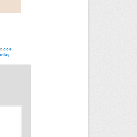
mb
cicle
,
enllaç
.