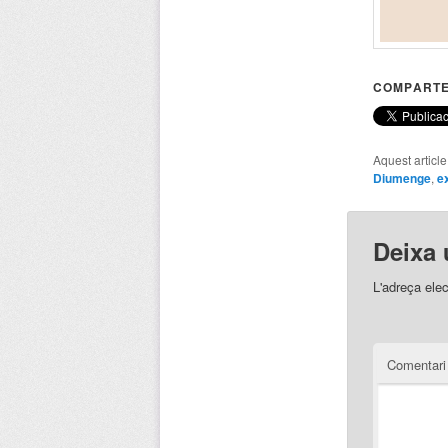
COMPARTE
Aquest articl
Diumenge
,
e
Deixa 
L'adreça elec
Comentar