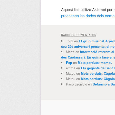
Aquest lloc utilitza Akismet per
processen les dades dels comen
DARRERS COMENTARIS
Tofol
en
El grup musical Arpel
seu 25è aniversari presentat el
Marta
en
Informació referent al
des Cardassar). En quina fase e
Pep
en
Mots perduts: memeu
emma
en
Els gegants de Sant 
Mateu
en
Mots perduts: Càgol
Mateu
en
Mots perduts: Càgol
Paco Leonicio
en
Defunció a Sa