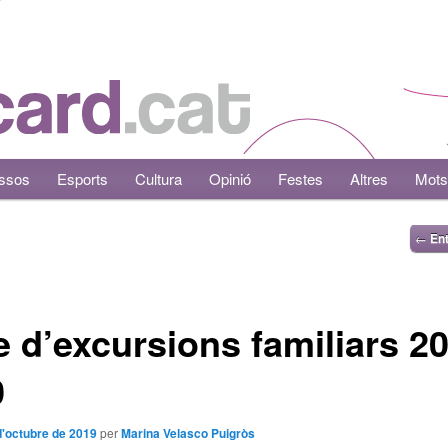
ssos
Esports
Cultura
Opinió
Festes
Altres
Mots
←
Ent
e d’excursions familiars 2
0
d'octubre de 2019
per
Marina Velasco Puigròs