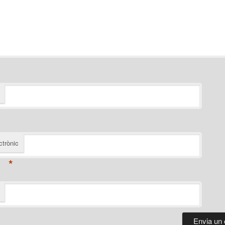
ctrònic
*