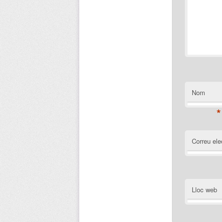
Nom
*
Correu ele
Lloc web