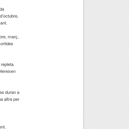
ida
 d’octubre,
ant.
mbre, març,
ortides
 repleta
ofereixen
 es duran a
a altra per
nt.