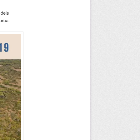
 dels
orca.