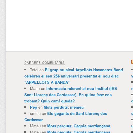
DARRERS COMENTARIS
Tofol
en
El grup musical Arpellots Havaneres Band
celebren el seu 25è aniversari presentat el nou disc
v
“ARPELLOTS A BANDA”
Marta
en
Informació referent al nou Institut (IES
Sant Llorenç des Cardassar). En quina fase ens
trobam? Quin camí queda?
Pep
en
Mots perduts: memeu
emma
en
Els gegants de Sant Llorenç des
Cardassar
Mateu
en
Mots perduts: Càgola merdançana
Mateu
en
Mots perduts: Càgola merdançana