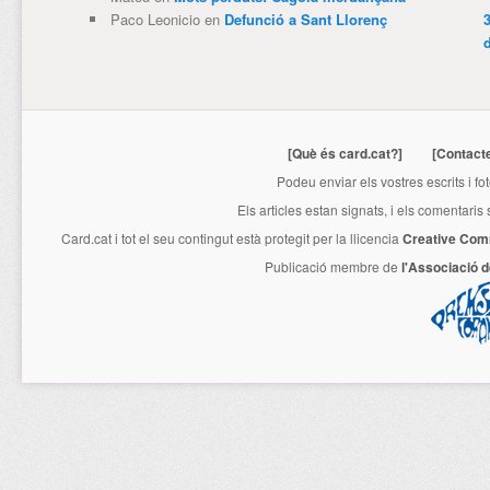
Paco Leonicio
en
Defunció a Sant Llorenç
3
[Què és card.cat?]
[Contact
Podeu enviar els vostres escrits i fo
Els articles estan signats, i els comentaris
Card.cat
i tot el seu contingut està protegit per la llicencia
Creative Com
Publicació membre de
l'Associació 