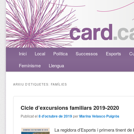
Menú principal
Inici
Aneu al contingut principal
Aneu al contingut secundari
Local
Política
Successos
Esports
Cu
Feminisme
Llengua
ARXIU D'ETIQUETES:
FAMÍLIES
Cicle d’excursions familiars 2019-2020
Publicat el
8 d'octubre de 2019
per
Marina Velasco Puigròs
La regidora d’Esports i primera tinent de 