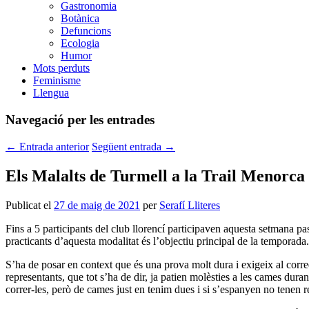
Gastronomia
Botànica
Defuncions
Ecologia
Humor
Mots perduts
Feminisme
Llengua
Navegació per les entrades
←
Entrada anterior
Següent entrada
→
Els Malalts de Turmell a la Trail Menorc
Publicat el
27 de maig de 2021
per
Serafí Lliteres
Fins a 5 participants del club llorencí participaven aquesta setmana p
practicants d’aquesta modalitat és l’objectiu principal de la temporada.
S’ha de posar en context que és una prova molt dura i exigeix al corre
representants, que tot s’ha de dir, ja patien molèsties a les cames durant
correr-les, però de cames just en tenim dues i si s’espanyen no tenen r