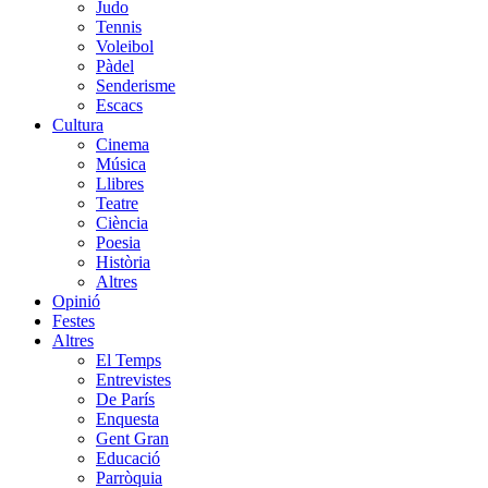
Judo
Tennis
Voleibol
Pàdel
Senderisme
Escacs
Cultura
Cinema
Música
Llibres
Teatre
Ciència
Poesia
Història
Altres
Opinió
Festes
Altres
El Temps
Entrevistes
De París
Enquesta
Gent Gran
Educació
Parròquia