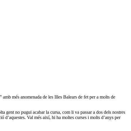
il” amb més anomenada de les Illes Balears de fet per a molts de
ta gent no pugui acabar la cursa, com li va passar a dos dels nostres
ració d’aquestes. Val més així, hi ha moltes curses i molts d’anys per