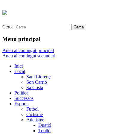
Cerca
Menú principal
Aneu al contingut principal
Aneu al contingut secundari
Inici
Local
Sant Llorenç
Son Carrió
Sa Costa
Política
Successos
Esports
Futbol
Ciclisme
Atletisme
Duatló
Triatló