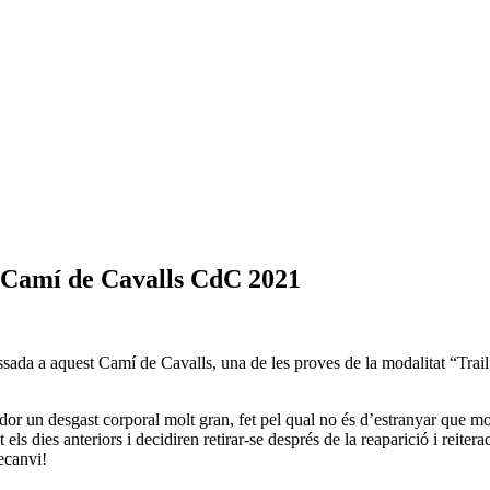
a Camí de Cavalls CdC 2021
assada a aquest Camí de Cavalls, una de les proves de la modalitat “Tra
dor un desgast corporal molt gran, fet pel qual no és d’estranyar que mol
 els dies anteriors i decidiren retirar-se després de la reaparició i reite
ecanvi!