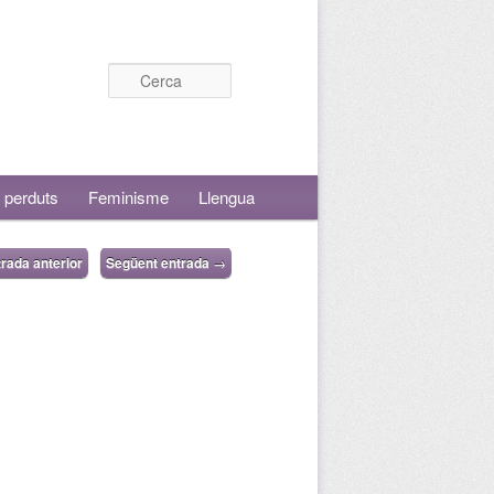
Cerca
 perduts
Feminisme
Llengua
rada anterior
Següent entrada
→