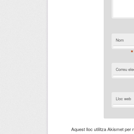
Nom
*
Correu ele
Lloc web
Aquest lloc utilitza Akismet per