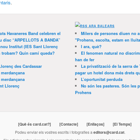
taris
.
ARA BALEARS
lots Havaneres Band celebren el
Milers de persones diuen no a l
 nou disc “ARPELLOTS A BANDA”
"Prohens, escolta, estam en lluit
 nou Institut (IES Sant Llorenç
I ara, què?
ns trobam? Quin camí queda?
El fenomen natural no discrim
han de fer
Llorenç des Cardassar
La privatització de la serra de
a merdançana
pagar un hotel dona més drets que
a merdançana
L’oportunitat perduda
nt Llorenç
No són les pasteres. Són les p
Prohens
[Què és card.cat?]
[Contacte]
[Enllaços]
[El Temps]
Podeu enviar els vostres escrits i fotografies a
editors@card.cat
.