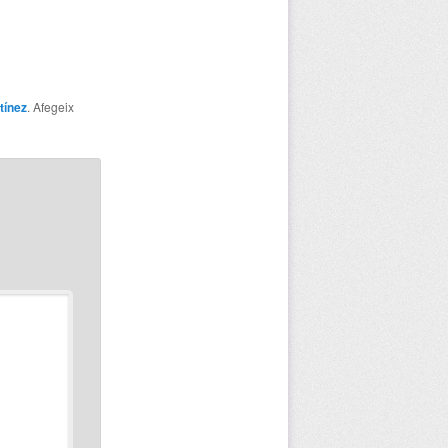
tínez
. Afegeix