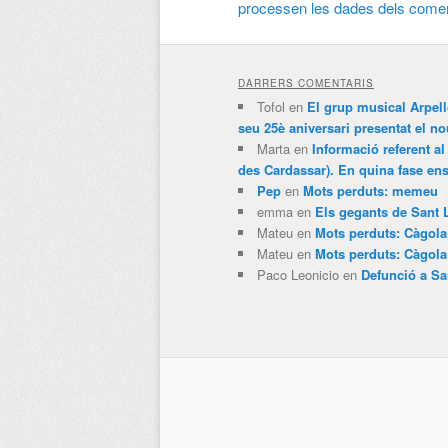
processen les dades dels comen
DARRERS COMENTARIS
Tofol
en
El grup musical Arpel
seu 25è aniversari presentat el
Marta
en
Informació referent al
des Cardassar). En quina fase e
Pep
en
Mots perduts: memeu
emma
en
Els gegants de Sant 
Mateu
en
Mots perduts: Càgol
Mateu
en
Mots perduts: Càgol
Paco Leonicio
en
Defunció a Sa