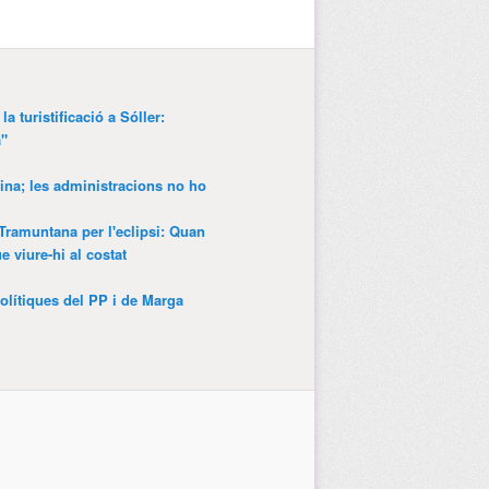
a turistificació a Sóller:
a"
ina; les administracions no ho
 Tramuntana per l'eclipsi: Quan
 viure-hi al costat
olítiques del PP i de Marga