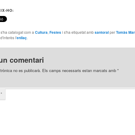
IX-HO:
e s'ha catalogat com a
Cultura
,
Festes
i s'ha etiquetat amb
santoral
per
Tomàs Mar
'interès l'
enllaç
.
un comentari
trònica no es publicarà.
Els camps necessaris estan marcats amb
*
i
*