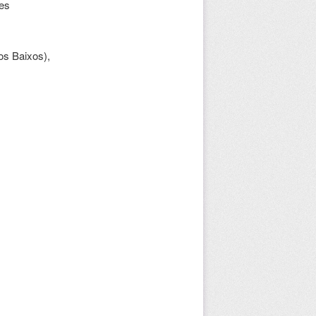
 es
os Baixos),