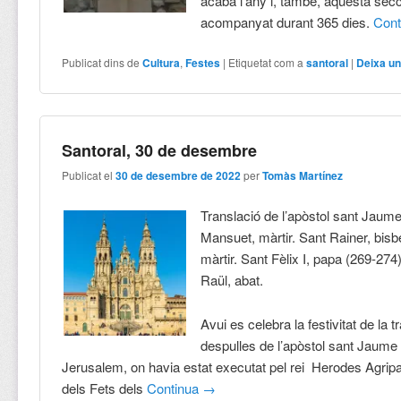
acaba l’any i, també, aquesta sec
acompanyat durant 365 dies.
Con
Publicat dins de
Cultura
,
Festes
|
Etiquetat com a
santoral
|
Deixa un
Santoral, 30 de desembre
Publicat el
30 de desembre de 2022
per
Tomàs Martínez
Translació de l’apòstol sant Jaum
Mansuet, màrtir. Sant Rainer, bisb
màrtir. Sant Fèlix I, papa (269-274)
Raül, abat.
Avui es celebra la festivitat de la t
despulles de l’apòstol sant Jaume
Jerusalem, on havia estat executat pel rei Herodes Agripa
dels Fets dels
Continua
→