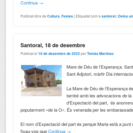
Continua
→
Publicat dins de
Cultura
,
Festes
|
Etiquetat com a
santoral
|
Deixa un
Santoral, 18 de desembre
Publicat el
18 de desembre de 2022
per
Tomàs Martínez
Mare de Déu de l’Esperança. Sant
Sant Adjutori, màrtir Dia internacio
La Mare de Déu de l’Esperança é
també amb les advocacions de la
d’Expectació del part, és anome
popularment «de la O». És venerada per les embarassad
El nom d’Expectació del part és perquè Maria està a punt 
fixau-vos que
Continua
→