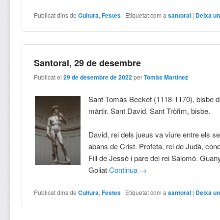
Publicat dins de
Cultura
,
Festes
|
Etiquetat com a
santoral
|
Deixa un
Santoral, 29 de desembre
Publicat el
29 de desembre de 2022
per
Tomàs Martínez
Sant Tomàs Becket (1118-1170), bisbe d
màrtir. Sant David. Sant Tròfim, bisbe.
David, rei dels jueus va viure entre els se
abans de Crist. Profeta, rei de Judà, con
Fill de Jessè i pare del rei Salomó. Guan
Goliat
Continua
→
Publicat dins de
Cultura
,
Festes
|
Etiquetat com a
santoral
|
Deixa un