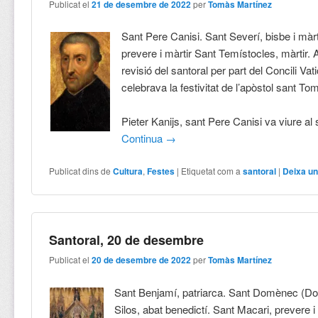
Publicat el
21 de desembre de 2022
per
Tomàs Martínez
Sant Pere Canisi. Sant Severí, bisbe i màrti
prevere i màrtir Sant Temístocles, màrtir. 
revisió del santoral per part del Concili Vati
celebrava la festivitat de l’apòstol sant To
Pieter Kanijs, sant Pere Canisi va viure al
Continua
→
Publicat dins de
Cultura
,
Festes
|
Etiquetat com a
santoral
|
Deixa un
Santoral, 20 de desembre
Publicat el
20 de desembre de 2022
per
Tomàs Martínez
Sant Benjamí, patriarca. Sant Domènec (D
Silos, abat benedictí. Sant Macari, prevere i 