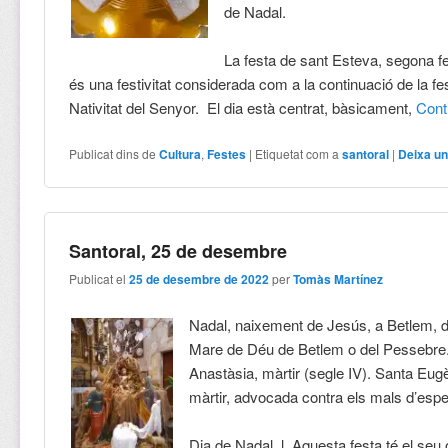
de Nadal.
La festa de sant Esteva, segona f
és una festivitat considerada com a la continuació de la fe
Nativitat del Senyor. El dia està centrat, bàsicament,
Cont
Publicat dins de
Cultura
,
Festes
|
Etiquetat com a
santoral
|
Deixa un
Santoral, 25 de desembre
Publicat el
25 de desembre de 2022
per
Tomàs Martínez
Nadal, naixement de Jesús, a Betlem, 
Mare de Déu de Betlem o del Pessebre
Anastàsia, màrtir (segle IV). Santa Eugè
màrtir, advocada contra els mals d’esper
Dia de Nadal. l. Aquesta festa té el seu 