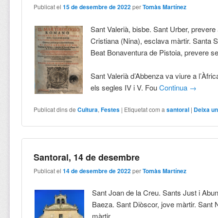
Publicat el
15 de desembre de 2022
per
Tomàs Martínez
Sant Valerià, bisbe. Sant Urber, prever
Cristiana (Nina), esclava màrtir. Santa S
Beat Bonaventura de Pistoia, prevere se
Sant Valerià d’Abbenza va viure a l’Àfric
els segles IV i V. Fou
Continua
→
Publicat dins de
Cultura
,
Festes
|
Etiquetat com a
santoral
|
Deixa un
Santoral, 14 de desembre
Publicat el
14 de desembre de 2022
per
Tomàs Martínez
Sant Joan de la Creu. Sants Just i Abun
Baeza. Sant Diòscor, jove màrtir. Sant N
màrtir.