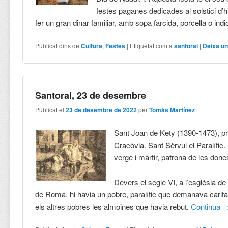
festes paganes dedicades al solstici d’h
fer un gran dinar familiar, amb sopa farcida, porcella o indi
Publicat dins de
Cultura
,
Festes
|
Etiquetat com a
santoral
|
Deixa un
Santoral, 23 de desembre
Publicat el
23 de desembre de 2022
per
Tomàs Martínez
Sant Joan de Kety (1390-1473), p
Cracòvia. Sant Sèrvul el Paralític.
verge i màrtir, patrona de les done
Devers el segle VI, a l’església d
de Roma, hi havia un pobre, paralític que demanava caritat
els altres pobres les almoines que havia rebut.
Continua