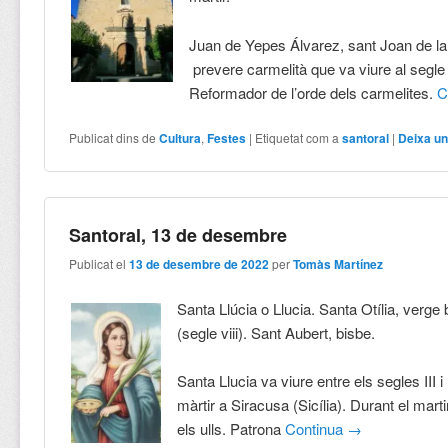
Juan de Yepes Álvarez, sant Joan de la
prevere carmelità que va viure al segle
Reformador de l’orde dels carmelites.
C
Publicat dins de
Cultura
,
Festes
|
Etiquetat com a
santoral
|
Deixa un
Santoral, 13 de desembre
Publicat el
13 de desembre de 2022
per
Tomàs Martínez
Santa Llúcia o Llucia. Santa Otília, verge
(segle viii). Sant Aubert, bisbe.
Santa Llucia va viure entre els segles III i 
màrtir a Siracusa (Sicília). Durant el martir
els ulls. Patrona
Continua
→