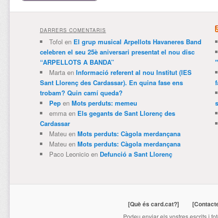
DARRERS COMENTARIS
Tofol
en
El grup musical Arpellots Havaneres Band
celebren el seu 25è aniversari presentat el nou disc
“ARPELLOTS A BANDA”
Marta
en
Informació referent al nou Institut (IES
Sant Llorenç des Cardassar). En quina fase ens
trobam? Quin camí queda?
Pep
en
Mots perduts: memeu
emma
en
Els gegants de Sant Llorenç des
Cardassar
Mateu
en
Mots perduts: Càgola merdançana
Mateu
en
Mots perduts: Càgola merdançana
Paco Leonicio
en
Defunció a Sant Llorenç
[Què és card.cat?]
[Contact
Podeu enviar els vostres escrits i fo