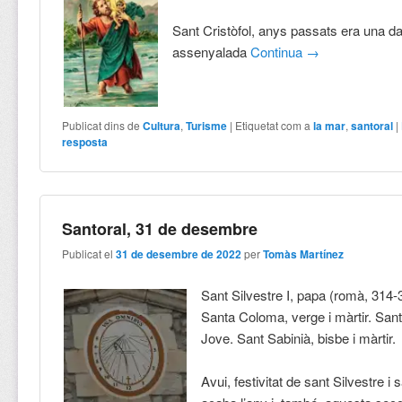
Sant Cristòfol, anys passats era una d
assenyalada
Continua
→
Publicat dins de
Cultura
,
Turisme
|
Etiquetat com a
la mar
,
santoral
|
resposta
Santoral, 31 de desembre
Publicat el
31 de desembre de 2022
per
Tomàs Martínez
Sant Silvestre I, papa (romà, 314-3
Santa Coloma, verge i màrtir. Sant
Jove. Sant Sabinià, bisbe i màrtir.
Avui, festivitat de sant Silvestre i