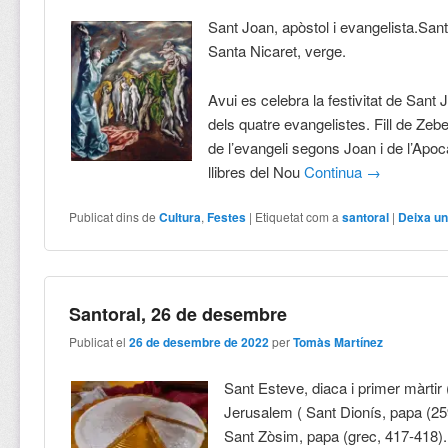
Sant Joan, apòstol i evangelista.San
Santa Nicaret, verge.
Avui es celebra la festivitat de Sant 
dels quatre evangelistes. Fill de Zeb
de l’evangeli segons Joan i de l’Apoc
llibres del Nou
Continua
→
Publicat dins de
Cultura
,
Festes
|
Etiquetat com a
santoral
|
Deixa un
Santoral, 26 de desembre
Publicat el
26 de desembre de 2022
per
Tomàs Martínez
Sant Esteve, diaca i primer màrtir 
Jerusalem ( Sant Dionís, papa (259
Sant Zòsim, papa (grec, 417-418)