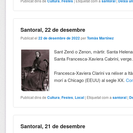
Publicat dins de
Cultura
,
Festes
|
Etiquetat com a
santoral
|
Deixa un
Santoral, 22 de desembre
Publicat el
22 de desembre de 2022
per
Tomàs Martínez
Sant Zenó o Zenon, màrtir. Santa Helena,
Santa Francesca-Xaviera Cabrini, verge.
Francesca-Xaviera Clarini va néixer a Itàl
morí a Chicago (EEUU) al segle XX.
Con
Publicat dins de
Cultura
,
Festes
,
Local
|
Etiquetat com a
santoral
|
De
Santoral, 21 de desembre