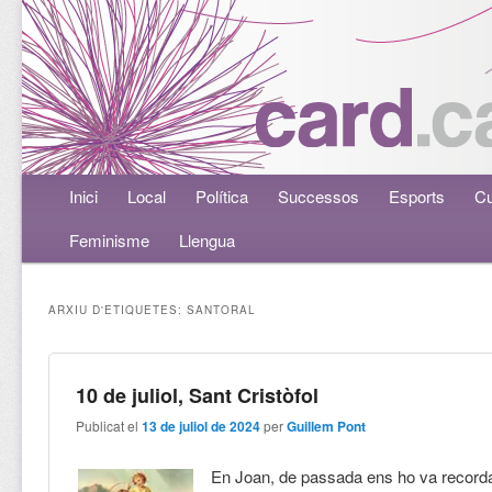
Menú principal
Inici
Aneu al contingut principal
Aneu al contingut secundari
Local
Política
Successos
Esports
Cu
Feminisme
Llengua
ARXIU D'ETIQUETES:
SANTORAL
10 de juliol, Sant Cristòfol
Publicat el
13 de juliol de 2024
per
Guillem Pont
En Joan, de passada ens ho va recorda