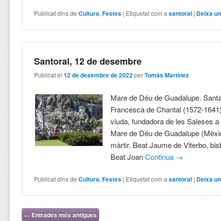
Publicat dins de
Cultura
,
Festes
|
Etiquetat com a
santoral
|
Deixa un
Santoral, 12 de desembre
Publicat el
12 de desembre de 2022
per
Tomàs Martínez
Mare de Déu de Guadalupe. Sant
Francesca de Chantal (1572-1641),
viuda, fundadora de les Saleses a
Mare de Déu de Guadalupe (Mèxic)
màrtir. Beat Jaume de Viterbo, bis
Beat Joan
Continua
→
Publicat dins de
Cultura
,
Festes
|
Etiquetat com a
santoral
|
Deixa un
Navegació per les entrades
←
Entrades més antigues