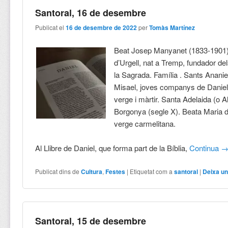
Santoral, 16 de desembre
Publicat el
16 de desembre de 2022
per
Tomàs Martínez
Beat Josep Manyanet (1833-1901)
d’Urgell, nat a Tremp, fundador dels 
la Sagrada. Família . Sants Ananie
Misael, joves companys de Daniel.
verge i màrtir. Santa Adelaida (o Al
Borgonya (segle X). Beata Maria d
verge carmelitana.
Al Llibre de Daniel, que forma part de la Bíblia,
Continua
Publicat dins de
Cultura
,
Festes
|
Etiquetat com a
santoral
|
Deixa un
Santoral, 15 de desembre