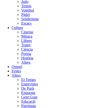
Judo
Tennis
Voleibol
Pàdel
Senderisme
Escacs
Cultura
Cinema
Música
Llibres
Teatre
Ciència
Poesia
Història
Altres
Opinió
Festes
Altres
El Temps
Entrevistes
De París
Enquesta
Gent Gran
Educació
Parròquia