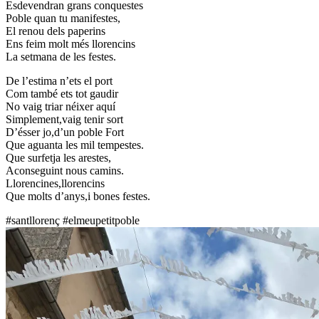
Esdevendran grans conquestes
Poble quan tu manifestes,
El renou dels paperins
Ens feim molt més llorencins
La setmana de les festes.
De l’estima n’ets el port
Com també ets tot gaudir
No vaig triar néixer aquí
Simplement,vaig tenir sort
D’ésser jo,d’un poble Fort
Que aguanta les mil tempestes.
Que surfetja les arestes,
Aconseguint nous camins.
Llorencines,llorencins
Que molts d’anys,i bones festes.
#santllorenç #elmeupetitpoble