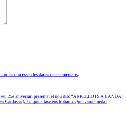
com es processen les dades dels comentaris
.
 el seu 25è aniversari presentat el nou disc “ARPELLOTS A BANDA”
 des Cardassar). En quina fase ens trobam? Quin camí queda?