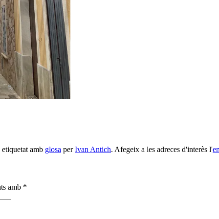
a etiquetat amb
glosa
per
Ivan Antich
. Afegeix a les adreces d'interès l'
en
cats amb
*