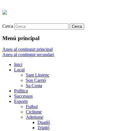
Cerca
Menú principal
Aneu al contingut principal
Aneu al contingut secundari
Inici
Local
Sant Llorenç
Son Carrió
Sa Costa
Política
Successos
Esports
Futbol
Ciclisme
Atletisme
Duatló
Triatló