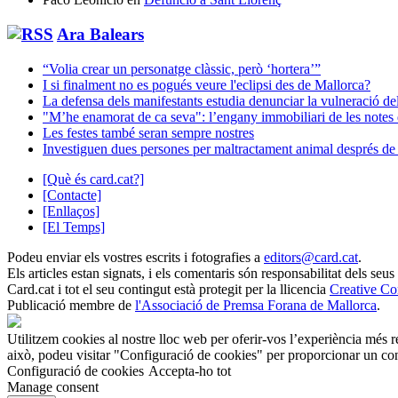
Ara Balears
“Volia crear un personatge clàssic, però ‘hortera’”
I si finalment no es pogués veure l'eclipsi des de Mallorca?
La defensa dels manifestants estudia denunciar la vulneració del
"M’he enamorat de ca seva": l’engany immobiliari de les notes
Les festes també seran sempre nostres
Investiguen dues persones per maltractament animal després de tr
[Què és card.cat?]
[Contacte]
[Enllaços]
[El Temps]
Podeu enviar els vostres escrits i fotografies a
editors@card.cat
.
Els articles estan signats, i els comentaris són responsabilitat dels seus
Card.cat
i tot el seu contingut està protegit per la llicencia
Creative C
Publicació membre de
l'Associació de Premsa Forana de Mallorca
.
Utilitzem cookies al nostre lloc web per oferir-vos l’experiència més r
això, podeu visitar "Configuració de cookies" per proporcionar un con
Configuració de cookies
Accepta-ho tot
Manage consent