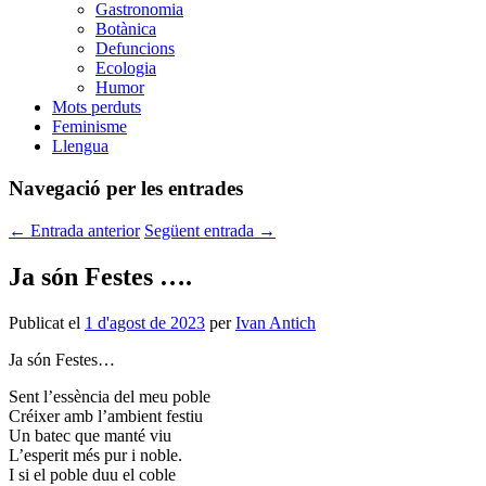
Gastronomia
Botànica
Defuncions
Ecologia
Humor
Mots perduts
Feminisme
Llengua
Navegació per les entrades
←
Entrada anterior
Següent entrada
→
Ja són Festes ….
Publicat el
1 d'agost de 2023
per
Ivan Antich
Ja són Festes…
Sent l’essència del meu poble
Créixer amb l’ambient festiu
Un batec que manté viu
L’esperit més pur i noble.
I si el poble duu el coble