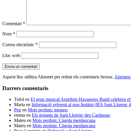
Comentari
*
Nom
*
Correu electrònic
*
Lloc web
Aquest lloc utilitza Akismet per reduir els comentaris brossa.
Apreneu 
Darrers comentaris
Tofol
en
El grup musical Arpellots Havaneres Band celebren
Marta
en
Informació referent al nou Institut (IES Sant Llorenç
Pep
en
Mots perduts: memeu
emma
en
Els gegants de Sant Llorenç des Cardassar
Mateu
en
Mots perduts: Càgola merdançana
Mateu
en
Mots perduts: Càgola merdançana
Paco Leonicio
en
Defunció a Sant Llorenç