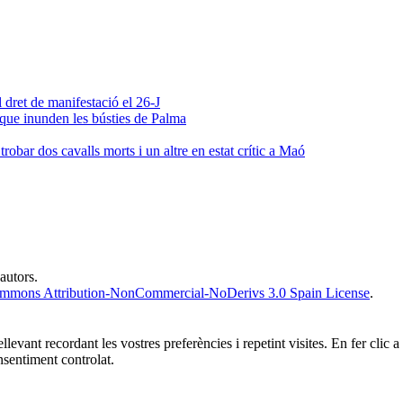
 dret de manifestació el 26-J
 que inunden les bústies de Palma
obar dos cavalls morts i un altre en estat crític a Maó
 autors.
ommons Attribution-NonCommercial-NoDerivs 3.0 Spain License
.
ellevant recordant les vostres preferències i repetint visites. En fer cl
sentiment controlat.