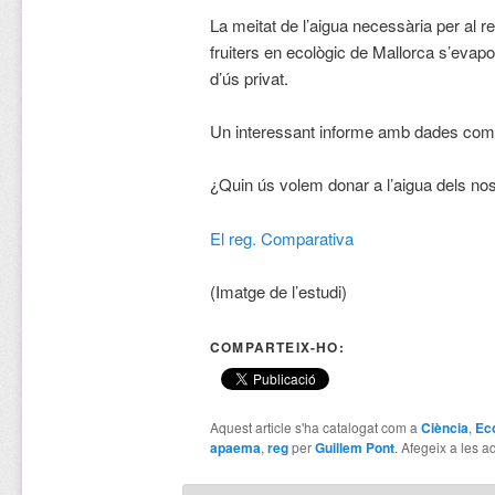
La meitat de l’aigua necessària per al reg
fruiters en ecològic de Mallorca s’eva
d’ús privat.
Un interessant informe amb dades co
¿Quin ús volem donar a l’aigua dels nos
El reg. Comparativa
(Imatge de l’estudi)
COMPARTEIX-HO:
Aquest article s'ha catalogat com a
Ciència
,
Ec
apaema
,
reg
per
Guillem Pont
. Afegeix a les ad