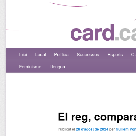
Menú principal
Inici
Aneu al contingut principal
Aneu al contingut secundari
Local
Política
Successos
Esports
Cu
Feminisme
Llengua
Navegació per les entrades
El reg, compar
Publicat el
28 d'agost de 2024
per
Guillem Pon