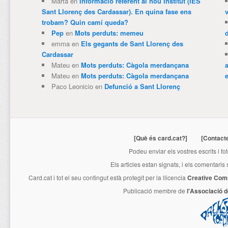
Marta
en
Informació referent al nou Institut (IES
Sant Llorenç des Cardassar). En quina fase ens
trobam? Quin camí queda?
Pep
en
Mots perduts: memeu
emma
en
Els gegants de Sant Llorenç des
Cardassar
Mateu
en
Mots perduts: Càgola merdançana
Mateu
en
Mots perduts: Càgola merdançana
e
Paco Leonicio
en
Defunció a Sant Llorenç
[Què és card.cat?]
[Contact
Podeu enviar els vostres escrits i fo
Els articles estan signats, i els comentaris
Card.cat
i tot el seu contingut està protegit per la llicencia
Creative Com
Publicació membre de
l'Associació 