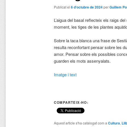
Publicat el
6 d'octubre de 2024
per
Guillem Po
L’aigua del basal reflecteix els raigs de
moment, les tiges de les plantes aquàti
Sobre la taca blanca una frase de Sestià
resulta reconfortant pensar sobre les d
amor. Pensar sobre els possibles conce
guarden els mots assenyalats.
Imatge i text
COMPARTEIX-HO:
Aquest article s'ha catalogat com a
Cultura
,
Lli