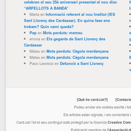
celebren el seu 25è aniversari presentat el nou disc
“ARPELLOTS A BANDA”
Marta
en
Informació referent al nou Institut (IES
Sant Llorenç des Cardassar). En quina fase ens
trobam? Quin camí queda?
Pep
en
Mots perduts: memeu
emma
en
Els gegants de Sant Llorenç des
Cardassar
Mateu
en
Mots perduts: Càgola merdançana
Mateu
en
Mots perduts: Càgola merdançana
Paco Leonicio
en
Defunció a Sant Llorenç
[Què és card.cat?]
[Contact
Podeu enviar els vostres escrits i fo
Els articles estan signats, i els comentaris
Card.cat
i tot el seu contingut està protegit per la llicencia
Creative Com
Publicació membre de
l'Associació 