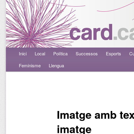
Menú principal
Inici
Aneu al contingut principal
Aneu al contingut secundari
Local
Política
Successos
Esports
Cu
Feminisme
Llengua
Navegació per les entrades
Imatge amb tex
imatge