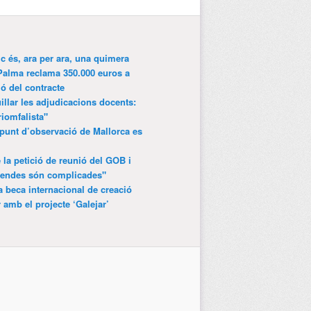
ic és, ara per ara, una quimera
Palma reclama 350.000 euros a
ió del contracte
lar les adjudicacions docents:
riomfalista"
punt d’observació de Mallorca es
 la petició de reunió del GOB i
gendes són complicades"
 beca internacional de creació
r amb el projecte ‘Galejar’