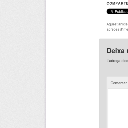
COMPARTE
Aquest articl
adreces d'inte
Deixa 
L'adreça elec
Comentar