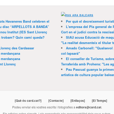
ARA BALEARS
lots Havaneres Band celebren el
Per què el decreixement turíst
 nou disc “ARPELLOTS A BANDA”
L'empresa del Pla general de 
 nou Institut (IES Sant Llorenç
Cort en el judici contra la resciss
ns trobam? Quin camí queda?
SIAU acusa Educació de maquil
"La realitat desmenteix el titular t
Llorenç des Cardassar
Amado Carbonell: "Qualsevol 
a merdançana
col·lapsarà"
a merdançana
El conseller de Turisme, sobre
nt Llorenç
Terraferida amb Prohens: "Les a
Pau Pascual guanya la primera
artística de cultura popular balea
[Què és card.cat?]
[Contacte]
[Enllaços]
[El Temps]
Podeu enviar els vostres escrits i fotografies a
editors@card.cat
.
Els articles estan signats, i els comentaris són responsabilitat dels seus autors.