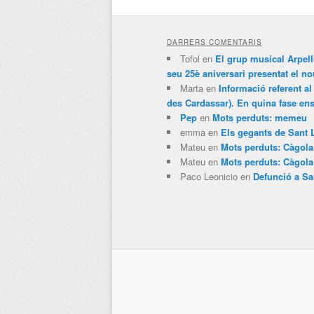
DARRERS COMENTARIS
Tofol
en
El grup musical Arpel
seu 25è aniversari presentat el
Marta
en
Informació referent al
des Cardassar). En quina fase e
Pep
en
Mots perduts: memeu
emma
en
Els gegants de Sant 
Mateu
en
Mots perduts: Càgol
Mateu
en
Mots perduts: Càgol
Paco Leonicio
en
Defunció a Sa