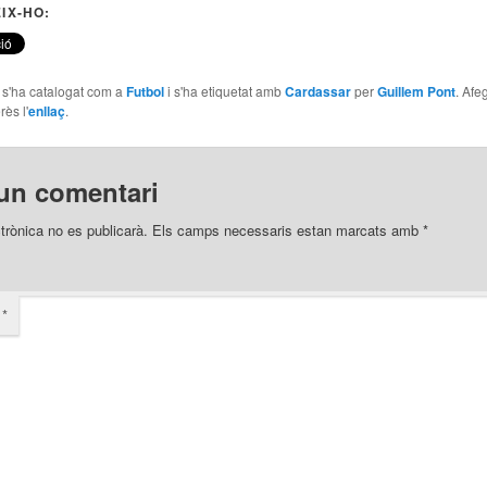
IX-HO:
e s'ha catalogat com a
Futbol
i s'ha etiquetat amb
Cardassar
per
Guillem Pont
. Afe
rès l'
enllaç
.
un comentari
trònica no es publicarà.
Els camps necessaris estan marcats amb
*
i
*