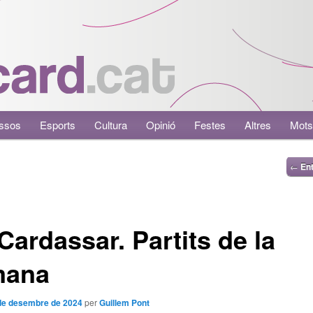
ssos
Esports
Cultura
Opinió
Festes
Altres
Mots
←
Ent
Cardassar. Partits de la
mana
de desembre de 2024
per
Guillem Pont