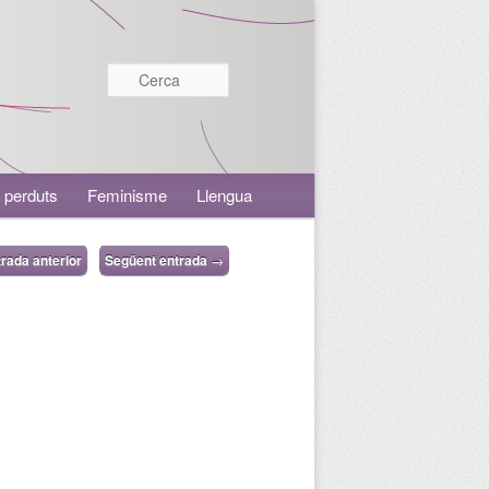
Cerca
 perduts
Feminisme
Llengua
rada anterior
Següent entrada
→