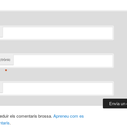
ctrònic
*
 reduir els comentaris brossa.
Apreneu com es
taris
.