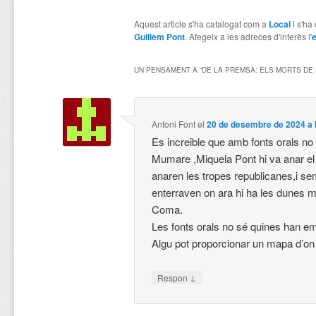
Aquest article s'ha catalogat com a
Local
i s'ha
Guillem Pont
. Afegeix a les adreces d'interès l'
e
UN PENSAMENT A “
DE LA PREMSA: ELS MORTS DE
Antoni Font
el
20 de desembre de 2024 a 
Es increible que amb fonts orals no 
Mumare ,Miquela Pont hi va anar el
anaren les tropes republicanes,i s
enterraven on ara hi ha les dunes me
Coma.
Les fonts orals no sé quines han em
Algu pot proporcionar un mapa d’o
↓
Respon