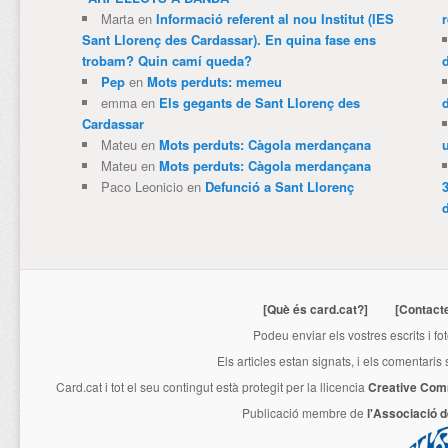
Marta
en
Informació referent al nou Institut (IES
Sant Llorenç des Cardassar). En quina fase ens
trobam? Quin camí queda?
Pep
en
Mots perduts: memeu
emma
en
Els gegants de Sant Llorenç des
Cardassar
Mateu
en
Mots perduts: Càgola merdançana
Mateu
en
Mots perduts: Càgola merdançana
Paco Leonicio
en
Defunció a Sant Llorenç
3
[Què és card.cat?]
[Contact
Podeu enviar els vostres escrits i fo
Els articles estan signats, i els comentaris
Card.cat
i tot el seu contingut està protegit per la llicencia
Creative Com
Publicació membre de
l'Associació 