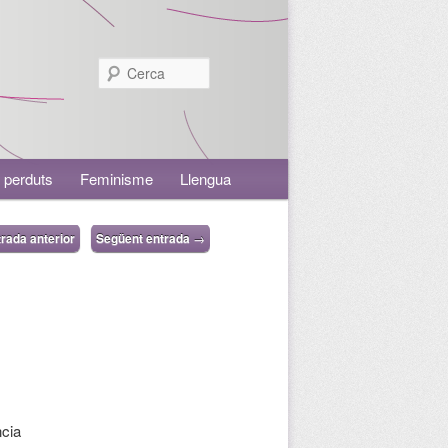
Cerca
 perduts
Feminisme
Llengua
rada anterior
Següent entrada
→
ncia