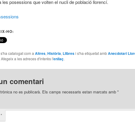
a les posessions que volten el nucli de població llorencí.
ossessions
IX-HO:
e s'ha catalogat com a
Altres
,
Història
,
Llibres
i s'ha etiquetat amb
Anecdotari Llor
. Afegeix a les adreces d'interès l'
enllaç
.
un comentari
trònica no es publicarà.
Els camps necessaris estan marcats amb
*
i
*