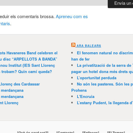
 reduir els comentaris brossa.
Apreneu com es
taris
.
ARA BALEARS
lots Havaneres Band celebren el
El fenomen natural no discrim
 nou disc “ARPELLOTS A BANDA”
han de fer
 nou Institut (IES Sant Llorenç
La privatització de la serra de
ns trobam? Quin camí queda?
pagar un hotel dona més drets que
L’oportunitat perduda
Llorenç des Cardassar
No són les pasteres. Són les p
a merdançana
Prohens
a merdançana
L'Encruia
nt Llorenç
L’estany Pudent, la llegenda d
[Què és card.cat?]
[Contacte]
[Enllaços]
[El Temps]