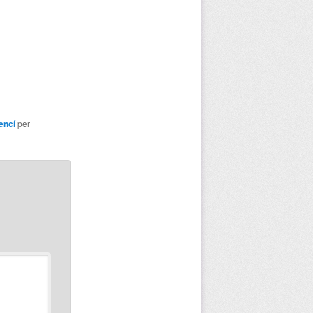
encí
per