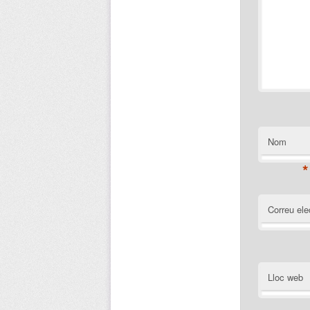
Nom
*
Correu ele
Lloc web