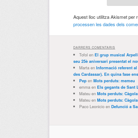
Aquest lloc utilitza Akismet per
processen les dades dels comen
DARRERS COMENTARIS
Tofol
en
El grup musical Arpel
seu 25è aniversari presentat el
Marta
en
Informació referent al
des Cardassar). En quina fase e
Pep
en
Mots perduts: memeu
emma
en
Els gegants de Sant 
Mateu
en
Mots perduts: Càgol
Mateu
en
Mots perduts: Càgol
Paco Leonicio
en
Defunció a Sa