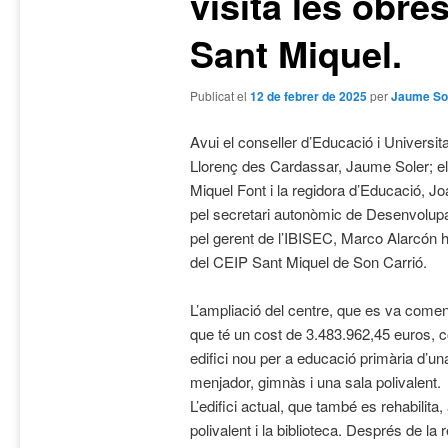
visita les obre
Sant Miquel.
Publicat el
12 de febrer de 2025
per
Jaume So
Avui el conseller d’Educació i Universita
Llorenç des Cardassar, Jaume Soler; el 
Miquel Font i la regidora d’Educació,
pel secretari autonòmic de Desenvolup
pel gerent de l’IBISEC, Marco Alarcón ha
del CEIP Sant Miquel de Son Carrió.
L’ampliació del centre, que es va comen
que té un cost de 3.483.962,45 euros, c
edifici nou per a educació primària d’una
menjador, gimnàs i una sala polivalent.
L’edifici actual, que també es rehabilita,
polivalent i la biblioteca. Després de la r