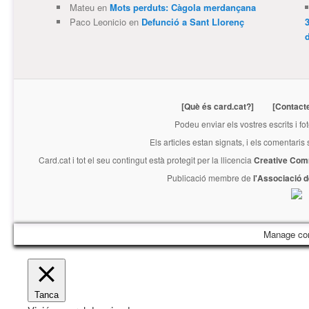
Mateu
en
Mots perduts: Càgola merdançana
Paco Leonicio
en
Defunció a Sant Llorenç
3
[Què és card.cat?]
[Contact
Podeu enviar els vostres escrits i fo
Els articles estan signats, i els comentaris
Card.cat
i tot el seu contingut està protegit per la llicencia
Creative Com
Publicació membre de
l'Associació 
Manage co
Tanca