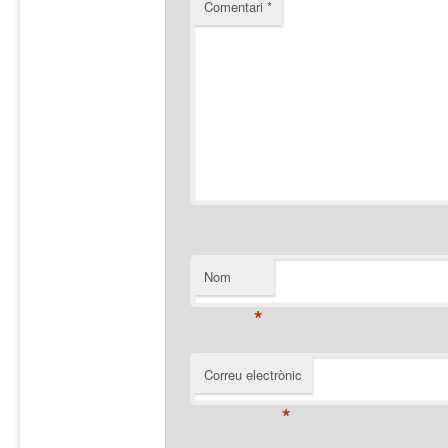
Comentari
*
Nom
*
Correu electrònic
*