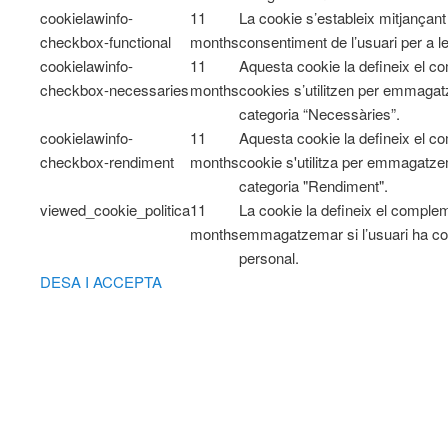
cookielawinfo-
11
La cookie s’estableix mitjançan
checkbox-functional
months
consentiment de l’usuari per a l
cookielawinfo-
11
Aquesta cookie la defineix el 
checkbox-necessaries
months
cookies s’utilitzen per emmagatz
categoria “Necessàries”.
cookielawinfo-
11
Aquesta cookie la defineix el 
checkbox-rendiment
months
cookie s'utilitza per emmagatzem
categoria "Rendiment".
viewed_cookie_politica
11
La cookie la defineix el comple
months
emmagatzemar si l’usuari ha co
personal.
DESA I ACCEPTA