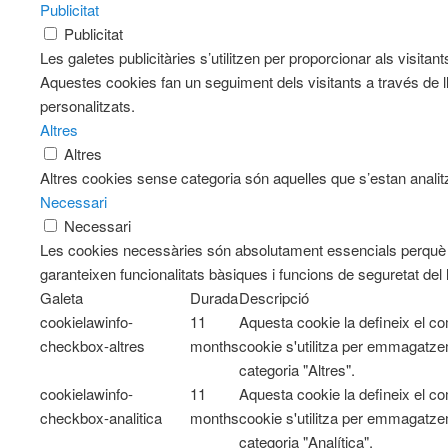
Publicitat
Publicitat
Les galetes publicitàries s’utilitzen per proporcionar als visit
Aquestes cookies fan un seguiment dels visitants a través de l
personalitzats.
Altres
Altres
Altres cookies sense categoria són aquelles que s’estan analitz
Necessari
Necessari
Les cookies necessàries són absolutament essencials perquè e
garanteixen funcionalitats bàsiques i funcions de seguretat del
Galeta
Durada
Descripció
cookielawinfo-
11
Aquesta cookie la defineix el 
checkbox-altres
months
cookie s'utilitza per emmagatzem
categoria "Altres".
cookielawinfo-
11
Aquesta cookie la defineix el 
checkbox-analitica
months
cookie s'utilitza per emmagatzem
categoria "Analítica".