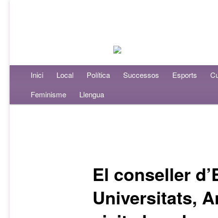
Menú principal
Inici
Aneu al contingut principal
Aneu al contingut secundari
Local
Política
Successos
Esports
Cu
Feminisme
Llengua
Navegació per les entrades
El conseller d’
Universitats, A