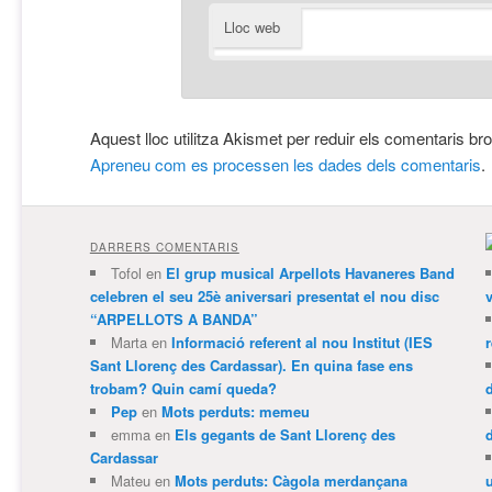
Lloc web
Aquest lloc utilitza Akismet per reduir els comentaris br
Apreneu com es processen les dades dels comentaris
.
DARRERS COMENTARIS
Tofol
en
El grup musical Arpellots Havaneres Band
celebren el seu 25è aniversari presentat el nou disc
v
“ARPELLOTS A BANDA”
Marta
en
Informació referent al nou Institut (IES
Sant Llorenç des Cardassar). En quina fase ens
trobam? Quin camí queda?
Pep
en
Mots perduts: memeu
emma
en
Els gegants de Sant Llorenç des
Cardassar
Mateu
en
Mots perduts: Càgola merdançana