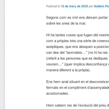
Publicat el
12 de març de 2025
per
Guillem Po
Segons com es miri ens deixam portar p
sobre les ones de la mar.
Hi ha tantes coses que fugen del nostr
com a pròpies tota una sèrie de creenc
asèptiques, que ens aboquen a posicio
van des del “tanmateix…” (no hi ha res a
(referit a les persones que es dediques a
veurem…” (quer implica desconfiança 
manera diferent a la pròpia).
Ens hem anat situant en el desconeixem
fermats en el compliment d’assenyalade
acostumades.
Hem sabem res de l’evolució del preu de