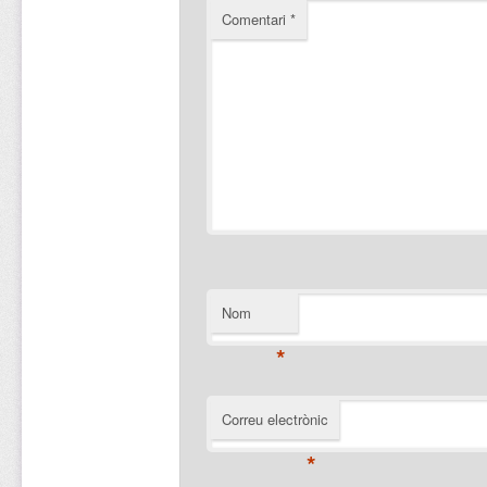
Comentari
*
Nom
*
Correu electrònic
*