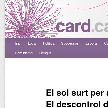
Menú principal
Inici
Aneu al contingut principal
Aneu al contingut secundari
Local
Política
Successos
Esports
Cu
Feminisme
Llengua
Navegació per les entrades
El sol surt per
El descontrol d