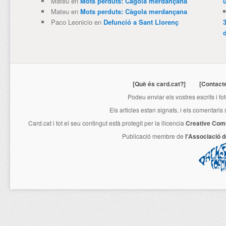
Mateu
en
Mots perduts: Càgola merdançana
Mateu
en
Mots perduts: Càgola merdançana
Paco Leonicio
en
Defunció a Sant Llorenç
3
[Què és card.cat?]
[Contact
Podeu enviar els vostres escrits i fo
Els articles estan signats, i els comentaris
Card.cat
i tot el seu contingut està protegit per la llicencia
Creative Com
Publicació membre de
l'Associació 