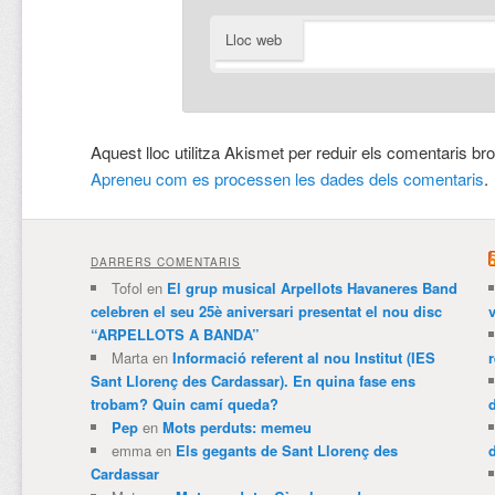
Lloc web
Aquest lloc utilitza Akismet per reduir els comentaris br
Apreneu com es processen les dades dels comentaris
.
DARRERS COMENTARIS
Tofol
en
El grup musical Arpellots Havaneres Band
celebren el seu 25è aniversari presentat el nou disc
v
“ARPELLOTS A BANDA”
Marta
en
Informació referent al nou Institut (IES
Sant Llorenç des Cardassar). En quina fase ens
trobam? Quin camí queda?
Pep
en
Mots perduts: memeu
emma
en
Els gegants de Sant Llorenç des
Cardassar