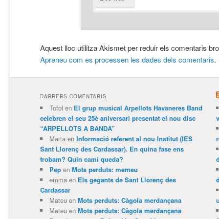
Aquest lloc utilitza Akismet per reduir els comentaris br
Apreneu com es processen les dades dels comentaris
.
DARRERS COMENTARIS
Tofol
en
El grup musical Arpellots Havaneres Band
celebren el seu 25è aniversari presentat el nou disc
v
“ARPELLOTS A BANDA”
Marta
en
Informació referent al nou Institut (IES
Sant Llorenç des Cardassar). En quina fase ens
trobam? Quin camí queda?
Pep
en
Mots perduts: memeu
emma
en
Els gegants de Sant Llorenç des
Cardassar
Mateu
en
Mots perduts: Càgola merdançana
Mateu
en
Mots perduts: Càgola merdançana