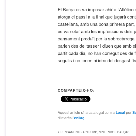
El Barça es va imposar ahir a l’Atlético
atorga el passi a la final que jugarà contr
castellana, amb una bona primera part
es va notar amb les impresicions dels 
cansament produït per la sobrecàrrega d
parlen des del tasser i diuen que amb e
partit cada dia, no han corregut des d
seguits i no tenen ni idea del desgast fí
COMPARTEIX-HO:
Aquest article s'ha catalogat com a
Local
per
Se
d'interès l'
enllaç
.
2 PENSAMENTS A “
TRUMP, NINTENDO I BARÇA
”