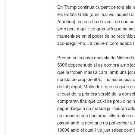
En Trump continua culpant de tors els 
els Estats Units (quin mal vici aquest d
Amèrica), no ens ha de venir de nou pe
amb gent a qui li ve gros allò que ha a
mantenir-se en el poder és no reconèixe
aconseguir-ho. Ja veurem com acaba i q
Presenten la nova consola de Nintendo,
500€ depenent de si es compra amb joc
que la troben massa cara, amb uns joc
sortida de prop de 90€, i no excessius a
de tot plegat. Molts dels que es queixen 
el cost de la primera versió de la conso
compraran fins que baixi de preu o no h
segur d’aquí a no massa ja l’hauran ad
un monstre que han creat ells mateixos 
passa amb la gent que no pot arribar a 
1000€ amb el qual li ve just saber com h