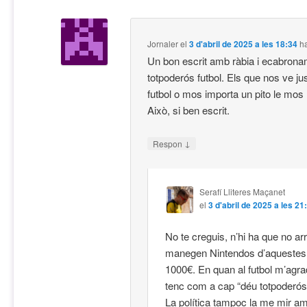
Jornaler
el
3 d'abril de 2025 a les 18:34
ha
Un bon escrit amb ràbia i ecabrona
totpoderós futbol. Els que nos ve jus
futbol o mos importa un pito le mos
Això, si ben escrit.
↓
Respon
Serafí Lliteres Maçanet
el
3 d'abril de 2025 a les 21
No te creguis, n’hi ha que no arr
manegen Nintendos d’aquestes 
1000€. En quan al futbol m’agra
tenc com a cap “déu totpoderós”
La política tampoc la me mir am