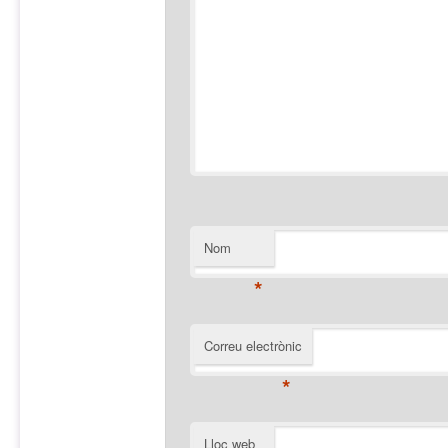
Nom
*
Correu electrònic
*
Lloc web