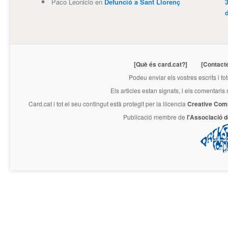
Paco Leonicio
en
Defunció a Sant Llorenç
3
[Què és card.cat?]
[Contact
Podeu enviar els vostres escrits i fo
Els articles estan signats, i els comentaris
Card.cat
i tot el seu contingut està protegit per la llicencia
Creative Com
Publicació membre de
l'Associació 