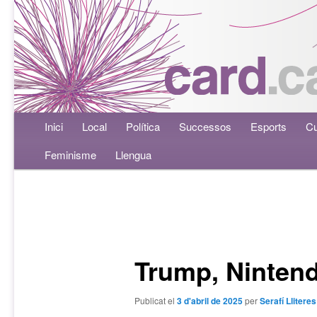
Menú principal
Inici
Aneu al contingut principal
Aneu al contingut secundari
Local
Política
Successos
Esports
Cu
Feminisme
Llengua
Navegació per les entrades
Trump, Nintend
Publicat el
3 d'abril de 2025
per
Serafí Lliteres