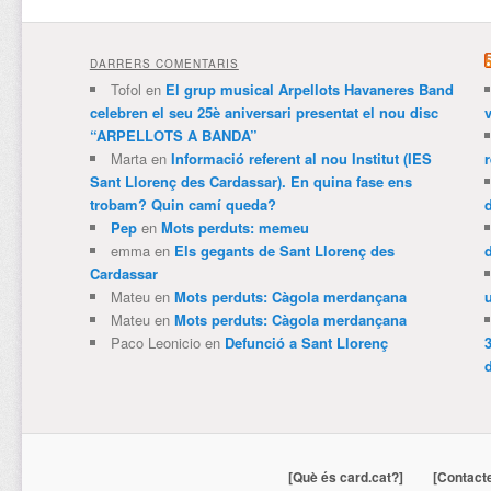
DARRERS COMENTARIS
Tofol
en
El grup musical Arpellots Havaneres Band
celebren el seu 25è aniversari presentat el nou disc
v
“ARPELLOTS A BANDA”
Marta
en
Informació referent al nou Institut (IES
Sant Llorenç des Cardassar). En quina fase ens
trobam? Quin camí queda?
Pep
en
Mots perduts: memeu
emma
en
Els gegants de Sant Llorenç des
Cardassar
Mateu
en
Mots perduts: Càgola merdançana
Mateu
en
Mots perduts: Càgola merdançana
Paco Leonicio
en
Defunció a Sant Llorenç
3
[Què és card.cat?]
[Contact