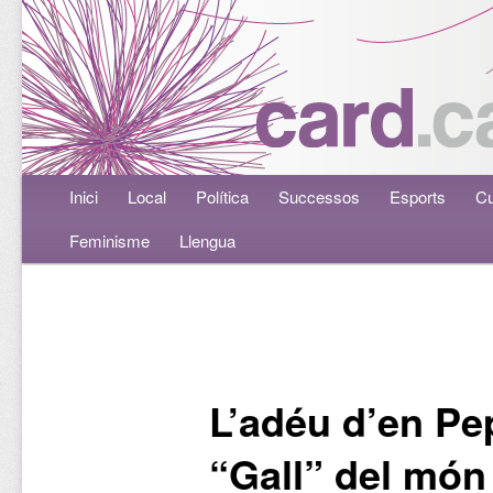
Menú principal
Inici
Aneu al contingut principal
Aneu al contingut secundari
Local
Política
Successos
Esports
Cu
Feminisme
Llengua
Navegació per les entrades
L’adéu d’en P
“Gall” del món 