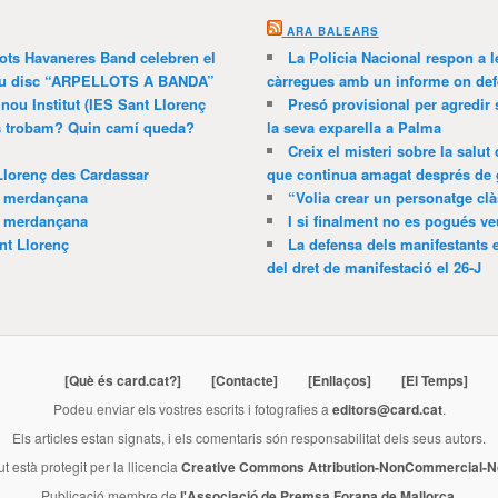
ARA BALEARS
lots Havaneres Band celebren el
La Policia Nacional respon a l
 nou disc “ARPELLOTS A BANDA”
càrregues amb un informe on def
 nou Institut (IES Sant Llorenç
Presó provisional per agredir
ns trobam? Quin camí queda?
la seva exparella a Palma
Creix el misteri sobre la salut
Llorenç des Cardassar
que continua amagat després de 
a merdançana
“Volia crear un personatge clà
a merdançana
I si finalment no es pogués ve
nt Llorenç
La defensa dels manifestants 
del dret de manifestació el 26-J
[Què és card.cat?]
[Contacte]
[Enllaços]
[El Temps]
Podeu enviar els vostres escrits i fotografies a
editors@card.cat
.
Els articles estan signats, i els comentaris són responsabilitat dels seus autors.
ut està protegit per la llicencia
Creative Commons Attribution-NonCommercial-No
Publicació membre de
l'Associació de Premsa Forana de Mallorca
.