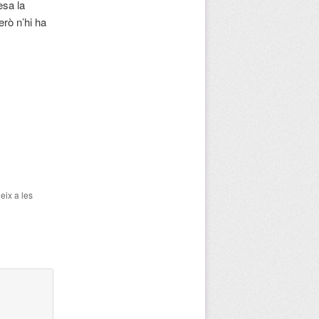
esa la
rò n’hi ha
geix a les