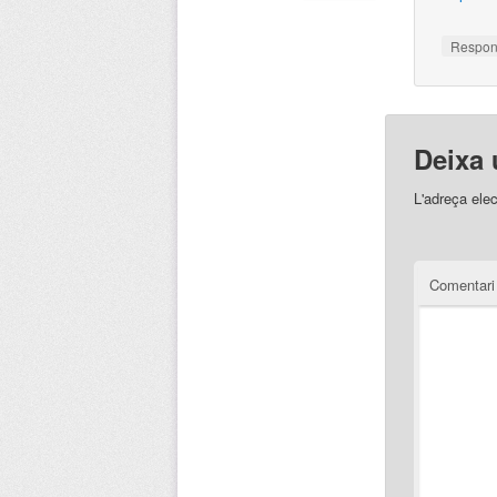
Respo
Deixa 
L'adreça elec
Comentar