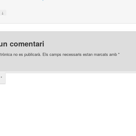
↓
n
un comentari
trònica no es publicarà.
Els camps necessaris estan marcats amb
*
i
*