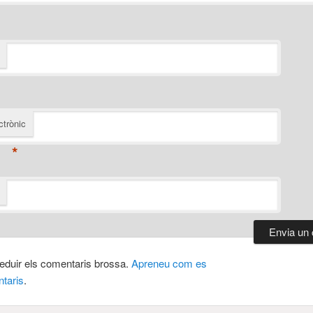
ctrònic
*
 reduir els comentaris brossa.
Apreneu com es
taris
.