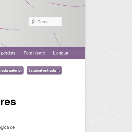
Cerca
 perduts
Feminisme
Llengua
rada anterior
Següent entrada
→
ores
ògica de