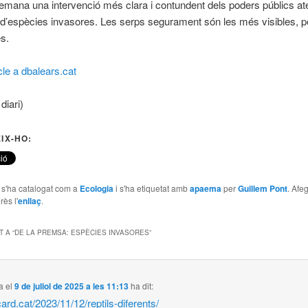
emana una intervenció més clara i contundent dels poders públics at
ó d’espècies invasores. Les serps segurament són les més visibles, pe
es.
cle a dbalears.cat
diari)
IX-HO:
e s'ha catalogat com a
Ecologia
i s'ha etiquetat amb
apaema
per
Guillem Pont
. Afe
rès l'
enllaç
.
 A “
DE LA PREMSA: ESPÈCIES INVASORES
”
a
el
9 de juliol de 2025 a les 11:13
ha dit:
card.cat/2023/11/12/reptils-diferents/