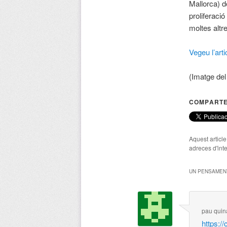
Mallorca) d
proliferaci
moltes altr
Vegeu l’arti
(Imatge del 
COMPARTE
Aquest articl
adreces d'inte
UN PENSAMENT
pau quin
https://