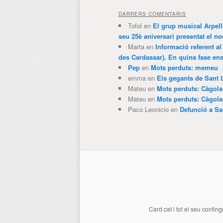
DARRERS COMENTARIS
Tofol
en
El grup musical Arpel
seu 25è aniversari presentat el
Marta
en
Informació referent al
des Cardassar). En quina fase e
Pep
en
Mots perduts: memeu
emma
en
Els gegants de Sant 
Mateu
en
Mots perduts: Càgol
Mateu
en
Mots perduts: Càgol
Paco Leonicio
en
Defunció a Sa
Card.cat
i tot el seu conting