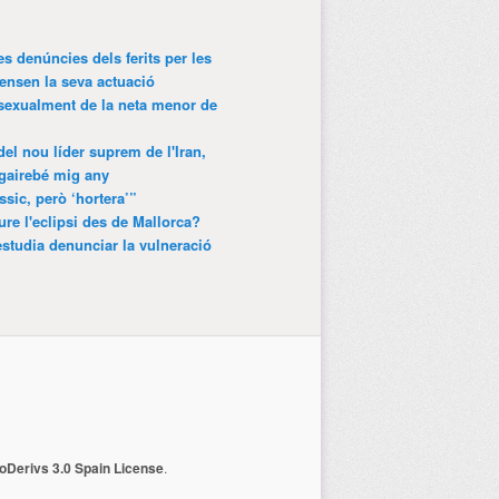
es denúncies dels ferits per les
ensen la seva actuació
 sexualment de la neta menor de
 del nou líder suprem de l'Iran,
gairebé mig any
ssic, però ‘hortera’”
ure l'eclipsi des de Mallorca?
estudia denunciar la vulneració
Derivs 3.0 Spain License
.