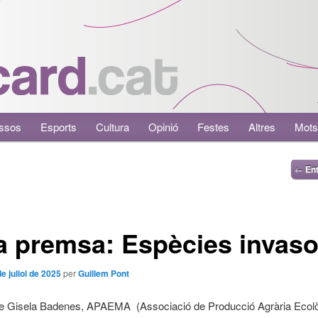
ssos
Esports
Cultura
Opinió
Festes
Altres
Mots
←
Ent
a premsa: Espècies invas
de juliol de 2025
per
Guillem Pont
 de Gisela Badenes, APAEMA (Associació de Producció Agrària Ecol